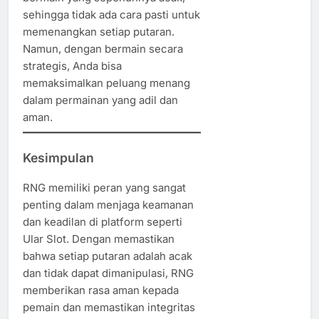
sehingga tidak ada cara pasti untuk
memenangkan setiap putaran.
Namun, dengan bermain secara
strategis, Anda bisa
memaksimalkan peluang menang
dalam permainan yang adil dan
aman.
Kesimpulan
RNG memiliki peran yang sangat
penting dalam menjaga keamanan
dan keadilan di platform seperti
Ular Slot. Dengan memastikan
bahwa setiap putaran adalah acak
dan tidak dapat dimanipulasi, RNG
memberikan rasa aman kepada
pemain dan memastikan integritas