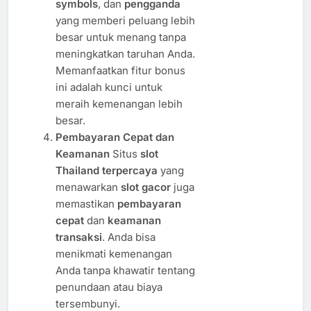
symbols
, dan
pengganda
yang memberi peluang lebih
besar untuk menang tanpa
meningkatkan taruhan Anda.
Memanfaatkan fitur bonus
ini adalah kunci untuk
meraih kemenangan lebih
besar.
Pembayaran Cepat dan
Keamanan
Situs
slot
Thailand terpercaya
yang
menawarkan
slot gacor
juga
memastikan
pembayaran
cepat
dan
keamanan
transaksi
. Anda bisa
menikmati kemenangan
Anda tanpa khawatir tentang
penundaan atau biaya
tersembunyi.