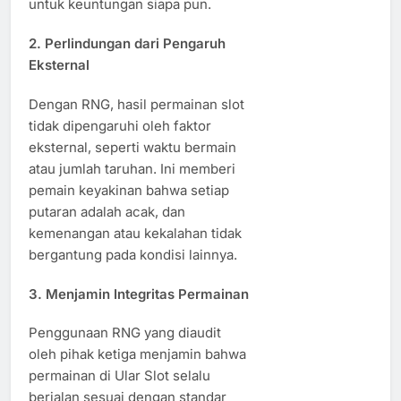
untuk keuntungan siapa pun.
2. Perlindungan dari Pengaruh
Eksternal
Dengan RNG, hasil permainan slot
tidak dipengaruhi oleh faktor
eksternal, seperti waktu bermain
atau jumlah taruhan. Ini memberi
pemain keyakinan bahwa setiap
putaran adalah acak, dan
kemenangan atau kekalahan tidak
bergantung pada kondisi lainnya.
3. Menjamin Integritas Permainan
Penggunaan RNG yang diaudit
oleh pihak ketiga menjamin bahwa
permainan di Ular Slot selalu
berjalan sesuai dengan standar