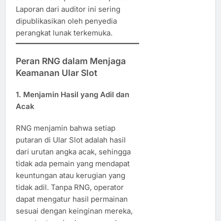
Laporan dari auditor ini sering
dipublikasikan oleh penyedia
perangkat lunak terkemuka.
Peran RNG dalam Menjaga
Keamanan Ular Slot
1. Menjamin Hasil yang Adil dan
Acak
RNG menjamin bahwa setiap
putaran di Ular Slot adalah hasil
dari urutan angka acak, sehingga
tidak ada pemain yang mendapat
keuntungan atau kerugian yang
tidak adil. Tanpa RNG, operator
dapat mengatur hasil permainan
sesuai dengan keinginan mereka,