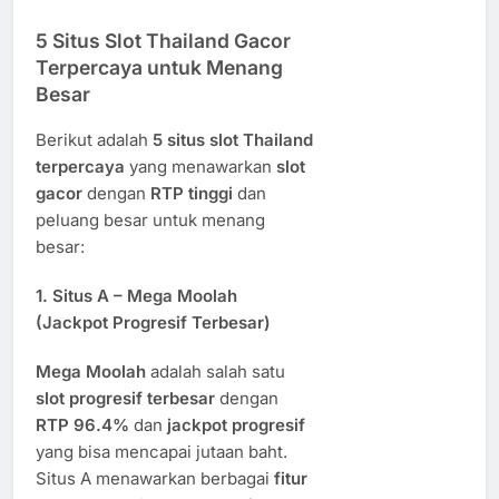
5 Situs Slot Thailand Gacor
Terpercaya untuk Menang
Besar
Berikut adalah
5 situs slot Thailand
terpercaya
yang menawarkan
slot
gacor
dengan
RTP tinggi
dan
peluang besar untuk menang
besar:
1.
Situs A – Mega Moolah
(Jackpot Progresif Terbesar)
Mega Moolah
adalah salah satu
slot progresif terbesar
dengan
RTP 96.4%
dan
jackpot progresif
yang bisa mencapai jutaan baht.
Situs A menawarkan berbagai
fitur