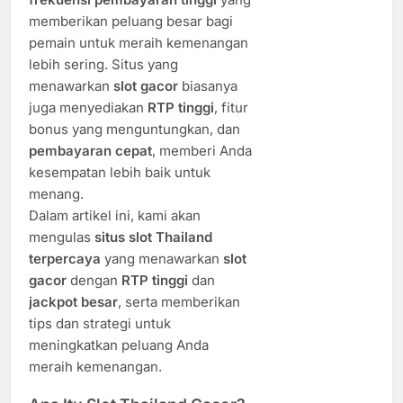
memberikan peluang besar bagi
pemain untuk meraih kemenangan
lebih sering. Situs yang
menawarkan
slot gacor
biasanya
juga menyediakan
RTP tinggi
, fitur
bonus yang menguntungkan, dan
pembayaran cepat
, memberi Anda
kesempatan lebih baik untuk
menang.
Dalam artikel ini, kami akan
mengulas
situs slot Thailand
terpercaya
yang menawarkan
slot
gacor
dengan
RTP tinggi
dan
jackpot besar
, serta memberikan
tips dan strategi untuk
meningkatkan peluang Anda
meraih kemenangan.