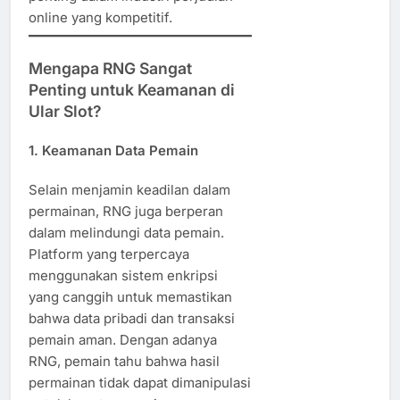
online yang kompetitif.
Mengapa RNG Sangat
Penting untuk Keamanan di
Ular Slot?
1. Keamanan Data Pemain
Selain menjamin keadilan dalam
permainan, RNG juga berperan
dalam melindungi data pemain.
Platform yang terpercaya
menggunakan sistem enkripsi
yang canggih untuk memastikan
bahwa data pribadi dan transaksi
pemain aman. Dengan adanya
RNG, pemain tahu bahwa hasil
permainan tidak dapat dimanipulasi