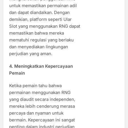
untuk memastikan permainan adil
dan dapat diandalkan. Dengan
demikian, platform seperti Ular
Slot yang menggunakan RNG dapat
memastikan bahwa mereka
mematuhi regulasi yang berlaku
dan menyediakan lingkungan
perjudian yang aman.
4. Meningkatkan Kepercayaan
Pemain
Ketika pemain tahu bahwa
permainan menggunakan RNG
yang diaudit secara independen,
mereka lebih cenderung merasa
percaya dan nyaman untuk
bermain. Kepercayaan ini sangat
penting dalam industri perjudian