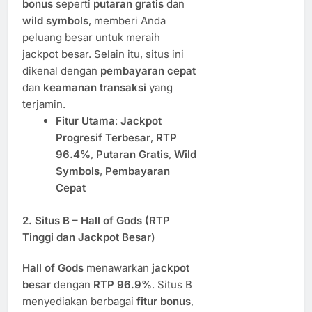
bonus
seperti
putaran gratis
dan
wild symbols
, memberi Anda
peluang besar untuk meraih
jackpot besar. Selain itu, situs ini
dikenal dengan
pembayaran cepat
dan
keamanan transaksi
yang
terjamin.
Fitur Utama
:
Jackpot
Progresif Terbesar
,
RTP
96.4%
,
Putaran Gratis
,
Wild
Symbols
,
Pembayaran
Cepat
2.
Situs B – Hall of Gods (RTP
Tinggi dan Jackpot Besar)
Hall of Gods
menawarkan
jackpot
besar
dengan
RTP 96.9%
. Situs B
menyediakan berbagai
fitur bonus
,