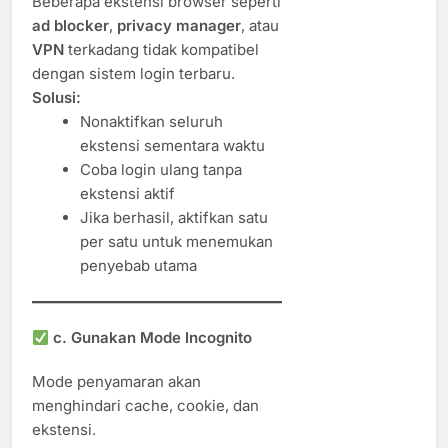
Beberapa ekstensi browser seperti
ad blocker
,
privacy manager
, atau
VPN
terkadang tidak kompatibel
dengan sistem login terbaru.
Solusi:
Nonaktifkan seluruh
ekstensi sementara waktu
Coba login ulang tanpa
ekstensi aktif
Jika berhasil, aktifkan satu
per satu untuk menemukan
penyebab utama
c. Gunakan Mode Incognito
Mode penyamaran akan
menghindari cache, cookie, dan
ekstensi.