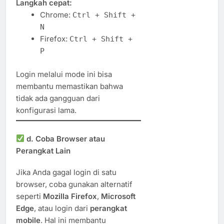
Langkah cepat:
Chrome:
Ctrl + Shift +
N
Firefox:
Ctrl + Shift +
P
Login melalui mode ini bisa
membantu memastikan bahwa
tidak ada gangguan dari
konfigurasi lama.
d. Coba Browser atau
Perangkat Lain
Jika Anda gagal login di satu
browser, coba gunakan alternatif
seperti
Mozilla Firefox
,
Microsoft
Edge
, atau login dari
perangkat
mobile
. Hal ini membantu