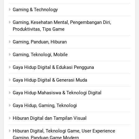
Gaming & Technology
Gaming, Kesehatan Mental, Pengembangan Diri,
Produktivitas, Tips Game
Gaming, Panduan, Hiburan
Gaming, Teknologi, Mobile
Gaya Hidup Digital & Edukasi Pengguna
Gaya Hidup Digital & Generasi Muda
Gaya Hidup Mahasiswa & Teknologi Digital
Gaya Hidup, Gaming, Teknologi
Hiburan Digital dan Tampilan Visual
Hiburan Digital, Teknologi Game, User Experience
Gaming, Panduan Game Modern