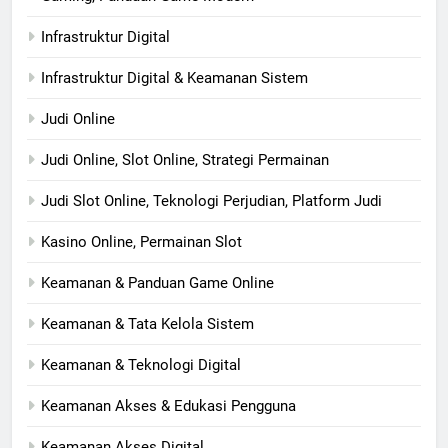
Infrastruktur Digital
Infrastruktur Digital & Keamanan Sistem
Judi Online
Judi Online, Slot Online, Strategi Permainan
Judi Slot Online, Teknologi Perjudian, Platform Judi
Kasino Online, Permainan Slot
Keamanan & Panduan Game Online
Keamanan & Tata Kelola Sistem
Keamanan & Teknologi Digital
Keamanan Akses & Edukasi Pengguna
Keamanan Akses Digital