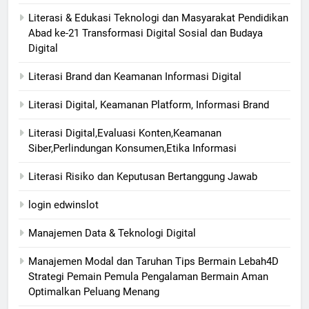
Literasi & Edukasi Teknologi dan Masyarakat Pendidikan
Abad ke-21 Transformasi Digital Sosial dan Budaya
Digital
Literasi Brand dan Keamanan Informasi Digital
Literasi Digital, Keamanan Platform, Informasi Brand
Literasi Digital,Evaluasi Konten,Keamanan
Siber,Perlindungan Konsumen,Etika Informasi
Literasi Risiko dan Keputusan Bertanggung Jawab
login edwinslot
Manajemen Data & Teknologi Digital
Manajemen Modal dan Taruhan Tips Bermain Lebah4D
Strategi Pemain Pemula Pengalaman Bermain Aman
Optimalkan Peluang Menang