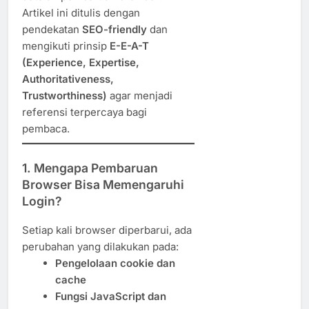
Artikel ini ditulis dengan
pendekatan
SEO-friendly
dan
mengikuti prinsip
E-E-A-T
(Experience, Expertise,
Authoritativeness,
Trustworthiness)
agar menjadi
referensi terpercaya bagi
pembaca.
1. Mengapa Pembaruan
Browser Bisa Memengaruhi
Login?
Setiap kali browser diperbarui, ada
perubahan yang dilakukan pada:
Pengelolaan cookie dan
cache
Fungsi JavaScript dan