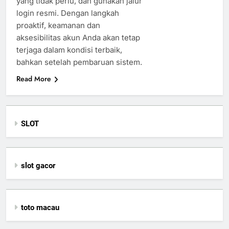
yang tidak perlu, dan gunakan jalur
login resmi. Dengan langkah
proaktif, keamanan dan
aksesibilitas akun Anda akan tetap
terjaga dalam kondisi terbaik,
bahkan setelah pembaruan sistem.
Read More
SLOT
slot gacor
toto macau