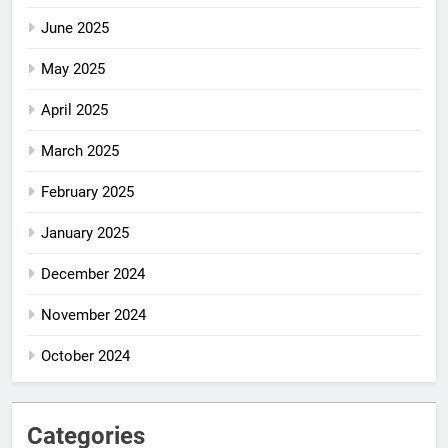
June 2025
May 2025
April 2025
March 2025
February 2025
January 2025
December 2024
November 2024
October 2024
Categories