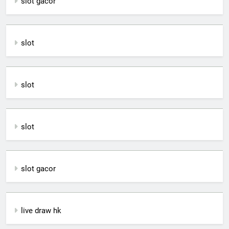
slot gacor
slot
slot
slot
slot gacor
live draw hk