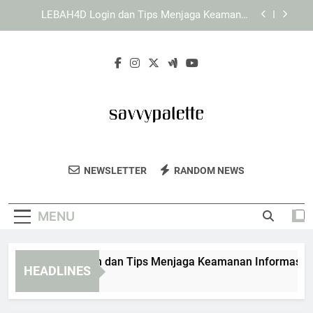
Skip
Login KAYA787 dan Tips Menjaga Keamanan
to
Akun
content
Cara Menjaga Keamanan Perangkat sebelum
Membuka KAYA787 Login
EDWINSLOT Login dan Tips Menjaga Keamanan
Informasi Akun
LEBAH4D Login dan Tips Menjaga Keamanan
Informasi Akun
Login KAYA787 dan Tips Menjaga Keamanan
Akun
Savvy Palette
Inspirasi Desain Kreatif Dan Tips Dekorasi
Cara Menjaga Keamanan Perangkat sebelum
NEWSLETTER
RANDOM NEWS
Membuka KAYA787 Login
Rumah Dari Savvy Palette. Solusi Untuk
Rumah Impian Anda.
MENU
DWINSLOT Login dan Tips Menjaga Keamanan Informasi Akun
HEADLINES
Weeks Ago