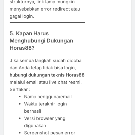
strukturnya, link lama mungkin
menyebabkan error redirect atau
gagal login.
5. Kapan Harus
Menghubungi Dukungan
Horas88?
Jika semua langkah sudah dicoba
dan Anda tetap tidak bisa login,
hubungi dukungan teknis Horas88
melalui email atau live chat resmi.
Sertakan:
Nama pengguna/email
Waktu terakhir login
berhasil
Versi browser yang
digunakan
Screenshot pesan error