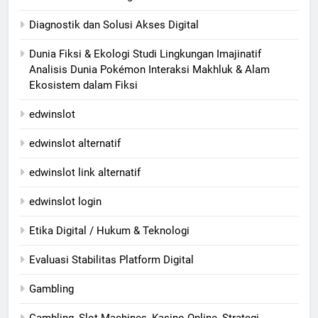
Diagnostik dan Solusi Akses Digital
Dunia Fiksi & Ekologi Studi Lingkungan Imajinatif
Analisis Dunia Pokémon Interaksi Makhluk & Alam
Ekosistem dalam Fiksi
edwinslot
edwinslot alternatif
edwinslot link alternatif
edwinslot login
Etika Digital / Hukum & Teknologi
Evaluasi Stabilitas Platform Digital
Gambling