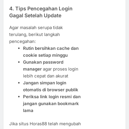
4. Tips Pencegahan Login
Gagal Setelah Update
Agar masalah serupa tidak
terulang, berikut langkah
pencegahan:
Rutin bersihkan cache dan
cookie setiap minggu
Gunakan password
manager
agar proses login
lebih cepat dan akurat
Jangan simpan login
otomatis di browser publik
Periksa link login resmi dan
jangan gunakan bookmark
lama
Jika situs Horas88 telah mengubah