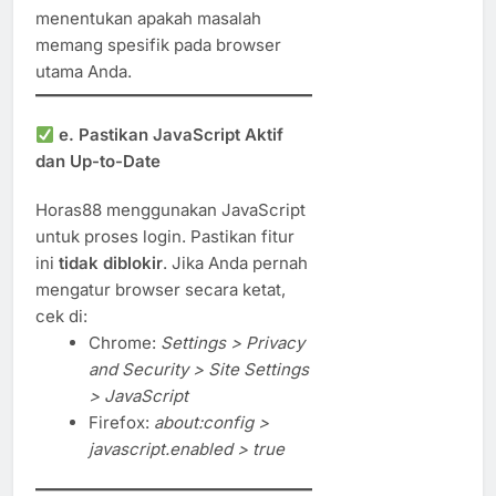
menentukan apakah masalah
memang spesifik pada browser
utama Anda.
e. Pastikan JavaScript Aktif
dan Up-to-Date
Horas88 menggunakan JavaScript
untuk proses login. Pastikan fitur
ini
tidak diblokir
. Jika Anda pernah
mengatur browser secara ketat,
cek di:
Chrome:
Settings > Privacy
and Security > Site Settings
> JavaScript
Firefox:
about:config >
javascript.enabled > true