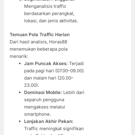
Menganalisis traffic
berdasarkan perangkat,
lokasi, dan jenis aktivitas.
Temuan Pola Traffic Harian
Dari hasil analisis, Horas88
menemukan beberapa pola
menarik:
Jam Puncak Akses:
Terjadi
pada pagi hari (07.00–09.00)
dan malam hari (20.00–
23.00).
Dominasi Mobile:
Lebih dari
separuh pengguna
mengakses melalui
smartphone.
Lonjakan Akhir Pekan:
Traffic meningkat signifikan