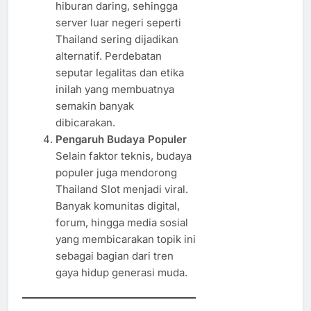
hiburan daring, sehingga
server luar negeri seperti
Thailand sering dijadikan
alternatif. Perdebatan
seputar legalitas dan etika
inilah yang membuatnya
semakin banyak
dibicarakan.
Pengaruh Budaya Populer
Selain faktor teknis, budaya
populer juga mendorong
Thailand Slot menjadi viral.
Banyak komunitas digital,
forum, hingga media sosial
yang membicarakan topik ini
sebagai bagian dari tren
gaya hidup generasi muda.