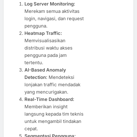
Log Server Monitoring:
Merekam semua aktivitas
login, navigasi, dan request
pengguna.
Heatmap Traffic:
Memvisualisasikan
distribusi waktu akses
pengguna pada jam
tertentu.
AI-Based Anomaly
Detection:
Mendeteksi
lonjakan traffic mendadak
yang mencurigakan.
Real-Time Dashboard:
Memberikan insight
langsung kepada tim teknis
untuk mengambil tindakan
cepat.
Segmentasi Pengguna: