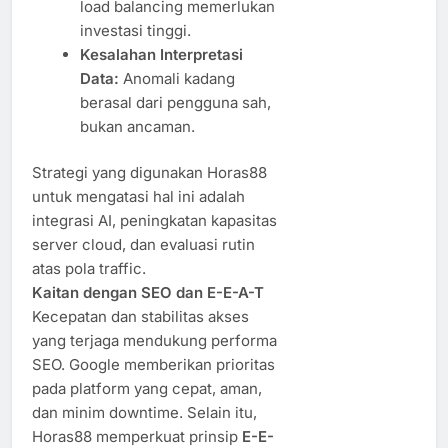
load balancing memerlukan
investasi tinggi.
Kesalahan Interpretasi
Data:
Anomali kadang
berasal dari pengguna sah,
bukan ancaman.
Strategi yang digunakan Horas88
untuk mengatasi hal ini adalah
integrasi AI, peningkatan kapasitas
server cloud, dan evaluasi rutin
atas pola traffic.
Kaitan dengan SEO dan E-E-A-T
Kecepatan dan stabilitas akses
yang terjaga mendukung performa
SEO. Google memberikan prioritas
pada platform yang cepat, aman,
dan minim downtime. Selain itu,
Horas88 memperkuat prinsip
E-E-