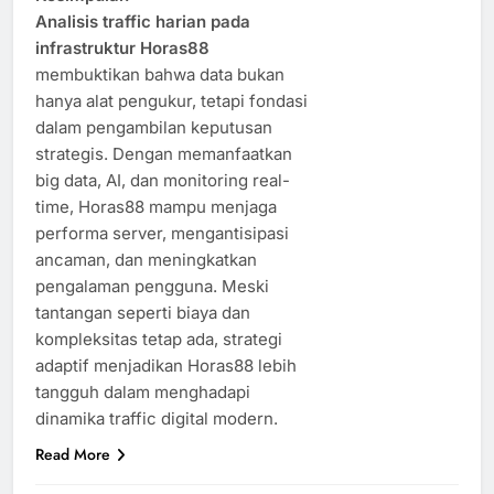
Analisis traffic harian pada
infrastruktur Horas88
membuktikan bahwa data bukan
hanya alat pengukur, tetapi fondasi
dalam pengambilan keputusan
strategis. Dengan memanfaatkan
big data, AI, dan monitoring real-
time, Horas88 mampu menjaga
performa server, mengantisipasi
ancaman, dan meningkatkan
pengalaman pengguna. Meski
tantangan seperti biaya dan
kompleksitas tetap ada, strategi
adaptif menjadikan Horas88 lebih
tangguh dalam menghadapi
dinamika traffic digital modern.
Read More