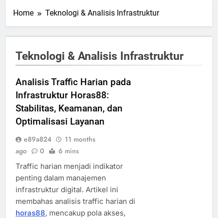
Home
Teknologi & Analisis Infrastruktur
Teknologi & Analisis Infrastruktur
Analisis Traffic Harian pada
Infrastruktur Horas88:
Stabilitas, Keamanan, dan
Optimalisasi Layanan
e89a824
11 months
ago
0
6 mins
Traffic harian menjadi indikator
penting dalam manajemen
infrastruktur digital. Artikel ini
membahas analisis traffic harian di
horas88
, mencakup pola akses,