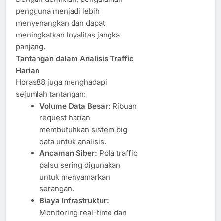
pengguna menjadi lebih
menyenangkan dan dapat
meningkatkan loyalitas jangka
panjang.
Tantangan dalam Analisis Traffic
Harian
Horas88 juga menghadapi
sejumlah tantangan:
Volume Data Besar:
Ribuan
request harian
membutuhkan sistem big
data untuk analisis.
Ancaman Siber:
Pola traffic
palsu sering digunakan
untuk menyamarkan
serangan.
Biaya Infrastruktur:
Monitoring real-time dan