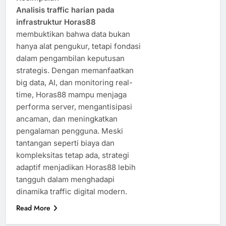
Analisis traffic harian pada
infrastruktur Horas88
membuktikan bahwa data bukan
hanya alat pengukur, tetapi fondasi
dalam pengambilan keputusan
strategis. Dengan memanfaatkan
big data, AI, dan monitoring real-
time, Horas88 mampu menjaga
performa server, mengantisipasi
ancaman, dan meningkatkan
pengalaman pengguna. Meski
tantangan seperti biaya dan
kompleksitas tetap ada, strategi
adaptif menjadikan Horas88 lebih
tangguh dalam menghadapi
dinamika traffic digital modern.
Read More