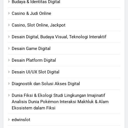
Budaya & Identitas Digital
Casino & Judi Online
Casino, Slot Online, Jackpot
Desain Digital, Budaya Visual, Teknologi Interaktif
Desain Game Digital
Desain Platform Digital
Desain UI/UX Slot Digital
Diagnostik dan Solusi Akses Digital
Dunia Fiksi & Ekologi Studi Lingkungan Imajinatif
Analisis Dunia Pokémon Interaksi Makhluk & Alam
Ekosistem dalam Fiksi
edwinslot