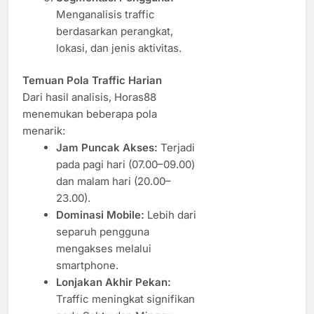
Menganalisis traffic
berdasarkan perangkat,
lokasi, dan jenis aktivitas.
Temuan Pola Traffic Harian
Dari hasil analisis, Horas88
menemukan beberapa pola
menarik:
Jam Puncak Akses:
Terjadi
pada pagi hari (07.00–09.00)
dan malam hari (20.00–
23.00).
Dominasi Mobile:
Lebih dari
separuh pengguna
mengakses melalui
smartphone.
Lonjakan Akhir Pekan:
Traffic meningkat signifikan