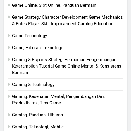
Game Online, Slot Online, Panduan Bermain
Game Strategy Character Development Game Mechanics
& Roles Player Skill Improvement Gaming Education
Game Technology
Game, Hiburan, Teknologi
Gaming & Esports Strategi Permainan Pengembangan
Keterampilan Tutorial Game Online Mental & Konsistensi
Bermain
Gaming & Technology
Gaming, Kesehatan Mental, Pengembangan Diri,
Produktivitas, Tips Game
Gaming, Panduan, Hiburan
Gaming, Teknologi, Mobile