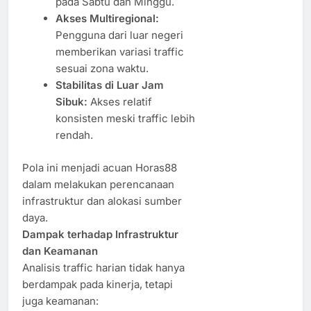
pada Sabtu dan Minggu.
Akses Multiregional:
Pengguna dari luar negeri
memberikan variasi traffic
sesuai zona waktu.
Stabilitas di Luar Jam
Sibuk:
Akses relatif
konsisten meski traffic lebih
rendah.
Pola ini menjadi acuan Horas88
dalam melakukan perencanaan
infrastruktur dan alokasi sumber
daya.
Dampak terhadap Infrastruktur
dan Keamanan
Analisis traffic harian tidak hanya
berdampak pada kinerja, tetapi
juga keamanan: