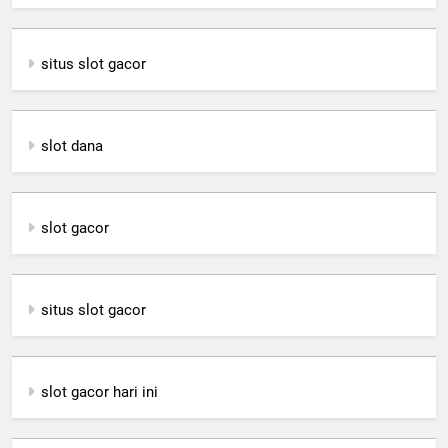
situs slot gacor
slot dana
slot gacor
situs slot gacor
slot gacor hari ini