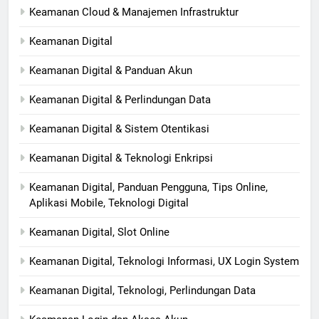
Keamanan Cloud & Manajemen Infrastruktur
Keamanan Digital
Keamanan Digital & Panduan Akun
Keamanan Digital & Perlindungan Data
Keamanan Digital & Sistem Otentikasi
Keamanan Digital & Teknologi Enkripsi
Keamanan Digital, Panduan Pengguna, Tips Online,
Aplikasi Mobile, Teknologi Digital
Keamanan Digital, Slot Online
Keamanan Digital, Teknologi Informasi, UX Login System
Keamanan Digital, Teknologi, Perlindungan Data