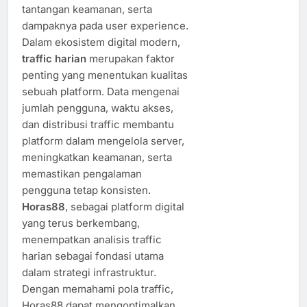
tantangan keamanan, serta
dampaknya pada user experience.
Dalam ekosistem digital modern,
traffic harian
merupakan faktor
penting yang menentukan kualitas
sebuah platform. Data mengenai
jumlah pengguna, waktu akses,
dan distribusi traffic membantu
platform dalam mengelola server,
meningkatkan keamanan, serta
memastikan pengalaman
pengguna tetap konsisten.
Horas88
, sebagai platform digital
yang terus berkembang,
menempatkan analisis traffic
harian sebagai fondasi utama
dalam strategi infrastruktur.
Dengan memahami pola traffic,
Horas88 dapat mengoptimalkan