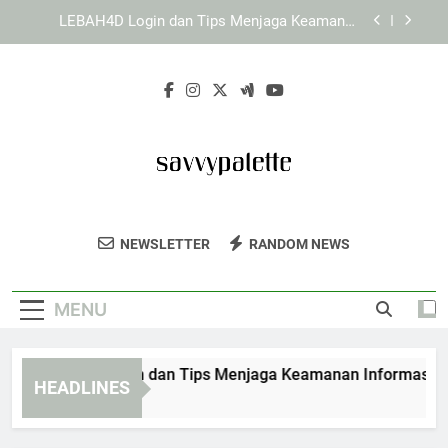
Skip
Login KAYA787 dan Tips Menjaga Keamanan
to
Akun
content
Cara Menjaga Keamanan Perangkat sebelum
Membuka KAYA787 Login
EDWINSLOT Login dan Tips Menjaga Keamanan
Informasi Akun
LEBAH4D Login dan Tips Menjaga Keamanan
Informasi Akun
Login KAYA787 dan Tips Menjaga Keamanan
Akun
Savvy Palette
Inspirasi Desain Kreatif Dan Tips Dekorasi
Cara Menjaga Keamanan Perangkat sebelum
NEWSLETTER
RANDOM NEWS
Membuka KAYA787 Login
Rumah Dari Savvy Palette. Solusi Untuk
Rumah Impian Anda.
MENU
DWINSLOT Login dan Tips Menjaga Keamanan Informasi Akun
HEADLINES
Weeks Ago