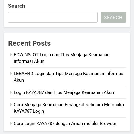
Search
SEARCH
Recent Posts
EDWINSLOT Login dan Tips Menjaga Keamanan
Informasi Akun
LEBAH4D Login dan Tips Menjaga Keamanan Informasi
Akun
Login KAYA787 dan Tips Menjaga Keamanan Akun
Cara Menjaga Keamanan Perangkat sebelum Membuka
KAYA787 Login
Cara Login KAYA787 dengan Aman melalui Browser