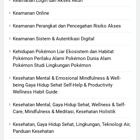
Keamanan Login dan Akses Akun
Keamanan Online
Keamanan Perangkat dan Pencegahan Risiko Akses
Keamanan Sistem & Autentikasi Digital
Kehidupan Pokémon Liar Ekosistem dan Habitat
Pokémon Perilaku Alami Pokémon Dunia Alam
Pokémon Studi Lingkungan Pokémon
Kesehatan Mental & Emosional Mindfulness & Well-
being Gaya Hidup Sehat Self-Help & Productivity
Wellness Habit Guide
Kesehatan Mental, Gaya Hidup Sehat, Wellness & Self-
Care, Mindfulness & Meditasi, Kesehatan Holistik
Kesehatan, Gaya Hidup Sehat, Lingkungan, Teknologi Air,
Panduan Kesehatan