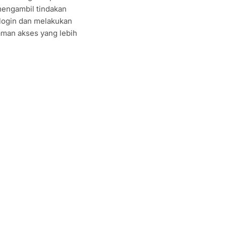
mengambil tindakan
 login dan melakukan
man akses yang lebih