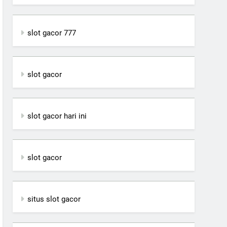
slot gacor 777
slot gacor
slot gacor hari ini
slot gacor
situs slot gacor