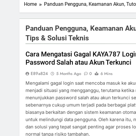
Home
Panduan Pengguna, Keamanan Akun, Tutorial
Panduan Pengguna, Keamanan Akun, 
Tips & Solusi Teknis
Cara Mengatasi Gagal KAYA787 Logi
Password Salah atau Akun Terkunci
E89a824
5 Months Ago
0
6 Mins
Mengalami gagal login saat mencoba masuk ke aku
menjadi situasi yang mengganggu, terutama ketika n
menunjukkan password salah atau akun terkunci se
sebenarnya cukup umum terjadi pada berbagai platf
biasanya berkaitan dengan sistem keamanan otoma
untuk melindungi data pengguna. Oleh karena itu
dan solusi yang tepat sangat penting agar proses l
normal tanpa risiko tambahan.