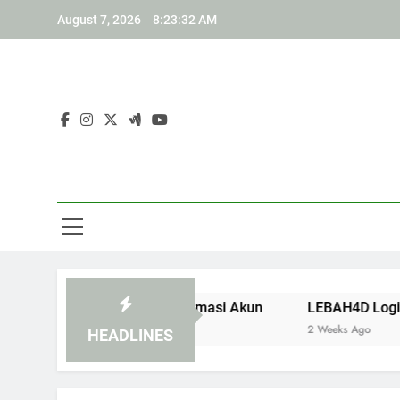
Skip
August 7, 2026
8:23:33 AM
to
content
Sav
Inspirasi 
ga Keamanan Informasi Akun
LEBAH4D Login dan Tips 
2 Weeks Ago
HEADLINES