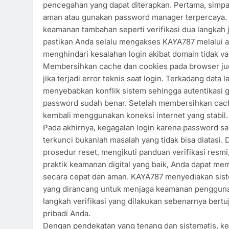
pencegahan yang dapat diterapkan. Pertama, simp
aman atau gunakan password manager terpercaya. K
keamanan tambahan seperti verifikasi dua langkah ji
pastikan Anda selalu mengakses KAYA787 melalui a
menghindari kesalahan login akibat domain tidak val
Membersihkan cache dan cookies pada browser j
jika terjadi error teknis saat login. Terkadang data
menyebabkan konflik sistem sehingga autentikasi 
password sudah benar. Setelah membersihkan cach
kembali menggunakan koneksi internet yang stabil.
Pada akhirnya, kegagalan login karena password sa
terkunci bukanlah masalah yang tidak bisa diatas
prosedur reset, mengikuti panduan verifikasi resm
praktik keamanan digital yang baik, Anda dapat me
secara cepat dan aman. KAYA787 menyediakan sis
yang dirancang untuk menjaga keamanan pengguna
langkah verifikasi yang dilakukan sebenarnya bertu
pribadi Anda.
Dengan pendekatan yang tenang dan sistematis, ke