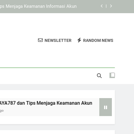
ps Menjaga Keamanan Informasi Akun
787 dan Tips Menjaga Keamanan Akun
kat sebelum Membuka KAYA787 Login
NEWSLETTER
RANDOM NEWS
ps Menjaga Keamanan Informasi Akun
ps Menjaga Keamanan Informasi Akun
lusi Untuk Rumah Impian Anda.
787 dan Tips Menjaga Keamanan Akun
kat sebelum Membuka KAYA787 Login
 Tips Menjaga Keamanan Akun
Cara Menjaga Keamana
3 Weeks Ago