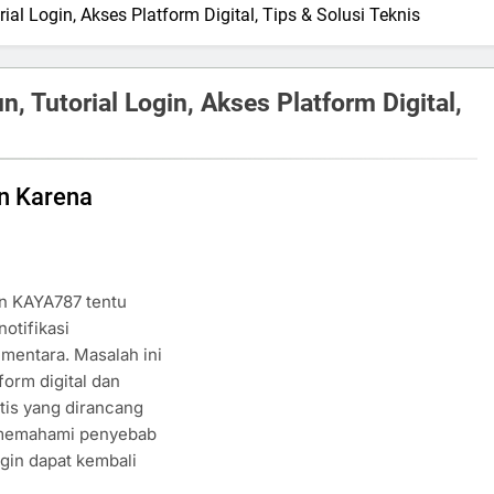
 Login, Akses Platform Digital, Tips & Solusi Teknis
Tutorial Login, Akses Platform Digital,
n Karena
n KAYA787 tentu
otifikasi
mentara. Masalah ini
orm digital dan
tis yang dirancang
, memahami penyebab
ogin dapat kembali