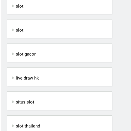
slot
slot
slot gacor
live draw hk
situs slot
slot thailand