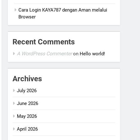
Cara Login KAYA787 dengan Aman melalui
Browser
Recent Comments
A WordPress Commenter
on
Hello world!
Archives
July 2026
June 2026
May 2026
April 2026