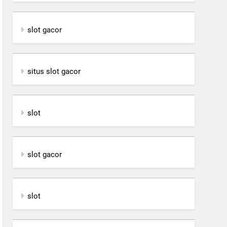
slot gacor
situs slot gacor
slot
slot gacor
slot