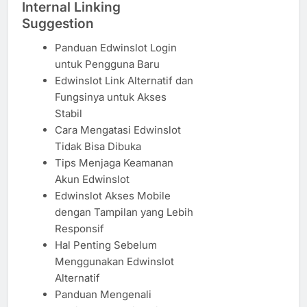
Internal Linking
Suggestion
Panduan Edwinslot Login
untuk Pengguna Baru
Edwinslot Link Alternatif dan
Fungsinya untuk Akses
Stabil
Cara Mengatasi Edwinslot
Tidak Bisa Dibuka
Tips Menjaga Keamanan
Akun Edwinslot
Edwinslot Akses Mobile
dengan Tampilan yang Lebih
Responsif
Hal Penting Sebelum
Menggunakan Edwinslot
Alternatif
Panduan Mengenali