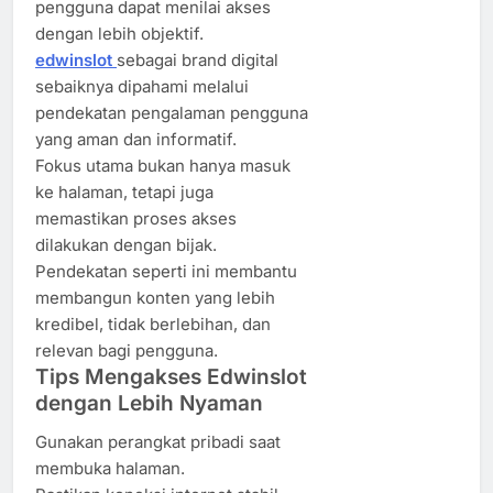
pengguna dapat menilai akses
dengan lebih objektif.
edwinslot
sebagai brand digital
sebaiknya dipahami melalui
pendekatan pengalaman pengguna
yang aman dan informatif.
Fokus utama bukan hanya masuk
ke halaman, tetapi juga
memastikan proses akses
dilakukan dengan bijak.
Pendekatan seperti ini membantu
membangun konten yang lebih
kredibel, tidak berlebihan, dan
relevan bagi pengguna.
Tips Mengakses Edwinslot
dengan Lebih Nyaman
Gunakan perangkat pribadi saat
membuka halaman.