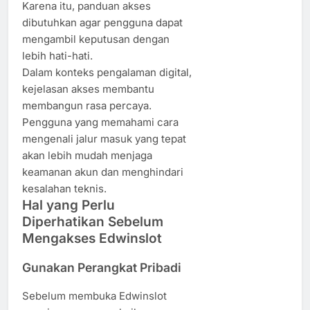
Karena itu, panduan akses
dibutuhkan agar pengguna dapat
mengambil keputusan dengan
lebih hati-hati.
Dalam konteks pengalaman digital,
kejelasan akses membantu
membangun rasa percaya.
Pengguna yang memahami cara
mengenali jalur masuk yang tepat
akan lebih mudah menjaga
keamanan akun dan menghindari
kesalahan teknis.
Hal yang Perlu
Diperhatikan Sebelum
Mengakses Edwinslot
Gunakan Perangkat Pribadi
Sebelum membuka Edwinslot