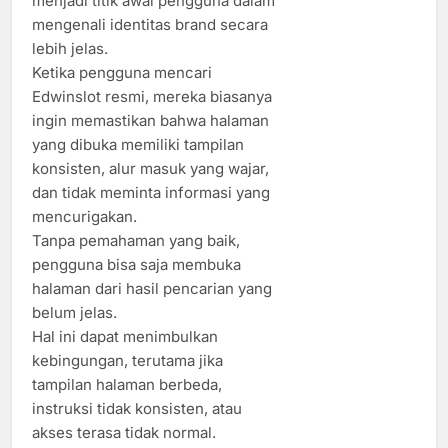
menjadi titik awal pengguna dalam
mengenali identitas brand secara
lebih jelas.
Ketika pengguna mencari
Edwinslot resmi, mereka biasanya
ingin memastikan bahwa halaman
yang dibuka memiliki tampilan
konsisten, alur masuk yang wajar,
dan tidak meminta informasi yang
mencurigakan.
Tanpa pemahaman yang baik,
pengguna bisa saja membuka
halaman dari hasil pencarian yang
belum jelas.
Hal ini dapat menimbulkan
kebingungan, terutama jika
tampilan halaman berbeda,
instruksi tidak konsisten, atau
akses terasa tidak normal.