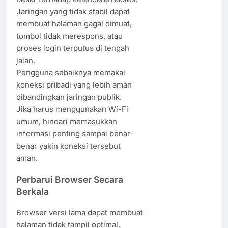
Jaringan yang tidak stabil dapat
membuat halaman gagal dimuat,
tombol tidak merespons, atau
proses login terputus di tengah
jalan.
Pengguna sebaiknya memakai
koneksi pribadi yang lebih aman
dibandingkan jaringan publik.
Jika harus menggunakan Wi-Fi
umum, hindari memasukkan
informasi penting sampai benar-
benar yakin koneksi tersebut
aman.
Perbarui Browser Secara
Berkala
Browser versi lama dapat membuat
halaman tidak tampil optimal.