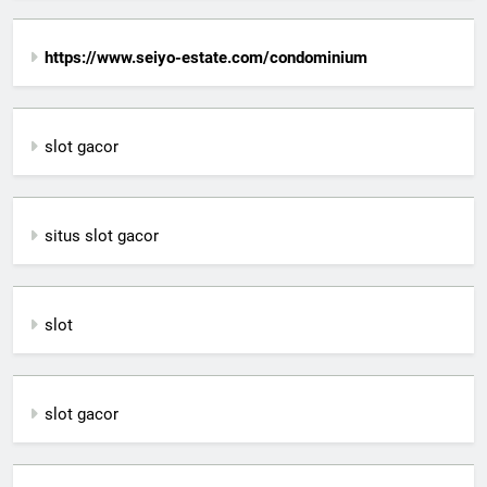
https://www.seiyo-estate.com/condominium
slot gacor
situs slot gacor
slot
slot gacor