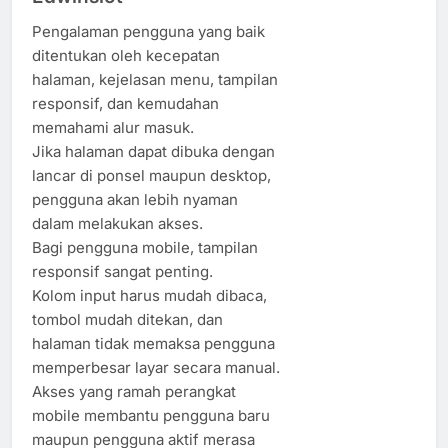
Pengalaman pengguna yang baik
ditentukan oleh kecepatan
halaman, kejelasan menu, tampilan
responsif, dan kemudahan
memahami alur masuk.
Jika halaman dapat dibuka dengan
lancar di ponsel maupun desktop,
pengguna akan lebih nyaman
dalam melakukan akses.
Bagi pengguna mobile, tampilan
responsif sangat penting.
Kolom input harus mudah dibaca,
tombol mudah ditekan, dan
halaman tidak memaksa pengguna
memperbesar layar secara manual.
Akses yang ramah perangkat
mobile membantu pengguna baru
maupun pengguna aktif merasa