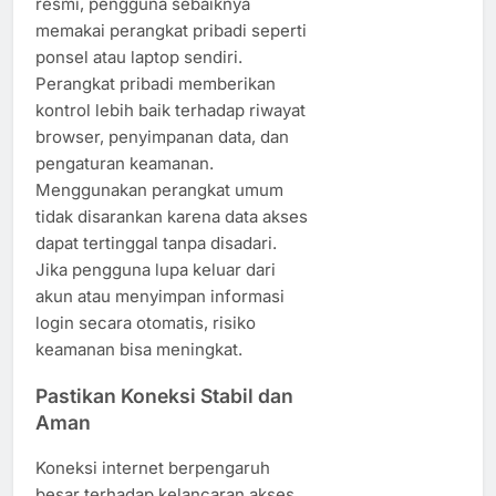
resmi, pengguna sebaiknya
memakai perangkat pribadi seperti
ponsel atau laptop sendiri.
Perangkat pribadi memberikan
kontrol lebih baik terhadap riwayat
browser, penyimpanan data, dan
pengaturan keamanan.
Menggunakan perangkat umum
tidak disarankan karena data akses
dapat tertinggal tanpa disadari.
Jika pengguna lupa keluar dari
akun atau menyimpan informasi
login secara otomatis, risiko
keamanan bisa meningkat.
Pastikan Koneksi Stabil dan
Aman
Koneksi internet berpengaruh
besar terhadap kelancaran akses.