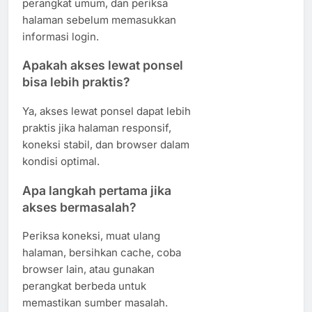
perangkat umum, dan periksa
halaman sebelum memasukkan
informasi login.
Apakah akses lewat ponsel
bisa lebih praktis?
Ya, akses lewat ponsel dapat lebih
praktis jika halaman responsif,
koneksi stabil, dan browser dalam
kondisi optimal.
Apa langkah pertama jika
akses bermasalah?
Periksa koneksi, muat ulang
halaman, bersihkan cache, coba
browser lain, atau gunakan
perangkat berbeda untuk
memastikan sumber masalah.