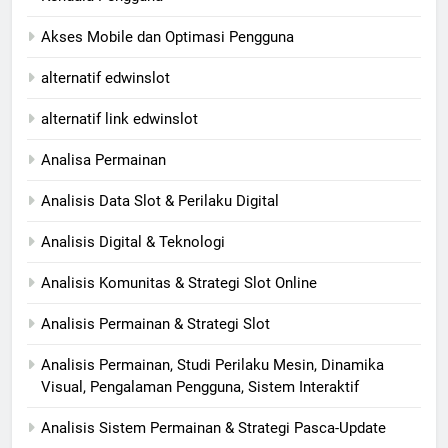
Akses Mobile dan Optimasi Pengguna
alternatif edwinslot
alternatif link edwinslot
Analisa Permainan
Analisis Data Slot & Perilaku Digital
Analisis Digital & Teknologi
Analisis Komunitas & Strategi Slot Online
Analisis Permainan & Strategi Slot
Analisis Permainan, Studi Perilaku Mesin, Dinamika
Visual, Pengalaman Pengguna, Sistem Interaktif
Analisis Sistem Permainan & Strategi Pasca-Update