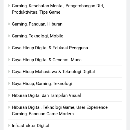
Gaming, Kesehatan Mental, Pengembangan Diri,
Produktivitas, Tips Game
Gaming, Panduan, Hiburan
Gaming, Teknologi, Mobile
Gaya Hidup Digital & Edukasi Pengguna
Gaya Hidup Digital & Generasi Muda
Gaya Hidup Mahasiswa & Teknologi Digital
Gaya Hidup, Gaming, Teknologi
Hiburan Digital dan Tampilan Visual
Hiburan Digital, Teknologi Game, User Experience
Gaming, Panduan Game Modern
Infrastruktur Digital