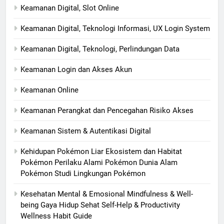
Keamanan Digital, Slot Online
Keamanan Digital, Teknologi Informasi, UX Login System
Keamanan Digital, Teknologi, Perlindungan Data
Keamanan Login dan Akses Akun
Keamanan Online
Keamanan Perangkat dan Pencegahan Risiko Akses
Keamanan Sistem & Autentikasi Digital
Kehidupan Pokémon Liar Ekosistem dan Habitat
Pokémon Perilaku Alami Pokémon Dunia Alam
Pokémon Studi Lingkungan Pokémon
Kesehatan Mental & Emosional Mindfulness & Well-
being Gaya Hidup Sehat Self-Help & Productivity
Wellness Habit Guide