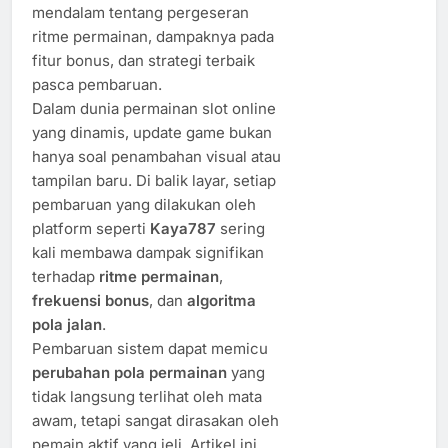
mendalam tentang pergeseran
ritme permainan, dampaknya pada
fitur bonus, dan strategi terbaik
pasca pembaruan.
Dalam dunia permainan slot online
yang dinamis, update game bukan
hanya soal penambahan visual atau
tampilan baru. Di balik layar, setiap
pembaruan yang dilakukan oleh
platform seperti
Kaya787
sering
kali membawa dampak signifikan
terhadap
ritme permainan
,
frekuensi bonus
, dan
algoritma
pola jalan
.
Pembaruan sistem dapat memicu
perubahan pola permainan
yang
tidak langsung terlihat oleh mata
awam, tetapi sangat dirasakan oleh
pemain aktif yang jeli. Artikel ini