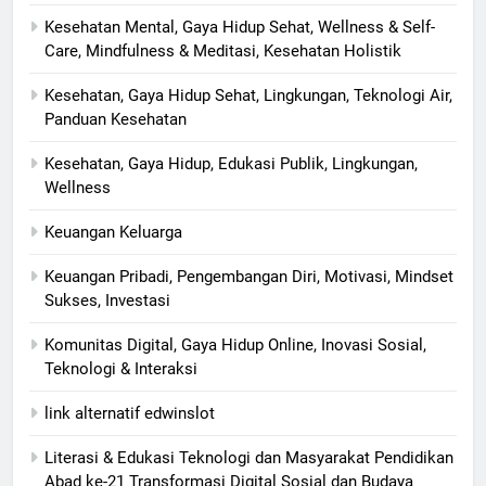
Kesehatan Mental, Gaya Hidup Sehat, Wellness & Self-
Care, Mindfulness & Meditasi, Kesehatan Holistik
Kesehatan, Gaya Hidup Sehat, Lingkungan, Teknologi Air,
Panduan Kesehatan
Kesehatan, Gaya Hidup, Edukasi Publik, Lingkungan,
Wellness
Keuangan Keluarga
Keuangan Pribadi, Pengembangan Diri, Motivasi, Mindset
Sukses, Investasi
Komunitas Digital, Gaya Hidup Online, Inovasi Sosial,
Teknologi & Interaksi
link alternatif edwinslot
Literasi & Edukasi Teknologi dan Masyarakat Pendidikan
Abad ke-21 Transformasi Digital Sosial dan Budaya