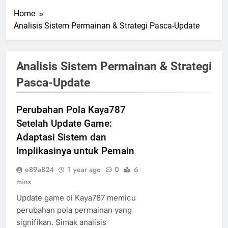
Home
Analisis Sistem Permainan & Strategi Pasca-Update
Analisis Sistem Permainan & Strategi
Pasca-Update
Perubahan Pola Kaya787
Setelah Update Game:
Adaptasi Sistem dan
Implikasinya untuk Pemain
e89a824
1 year ago
0
6
mins
Update game di Kaya787 memicu
perubahan pola permainan yang
signifikan. Simak analisis