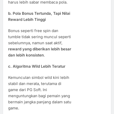
harus lebih sabar membaca pola.
b.
Pola Bonus Tertunda, Tapi Nilai
Reward Lebih Tinggi
Bonus seperti free spin dan
tumble tidak sering muncul seperti
sebelumnya, namun saat aktif,
reward yang diberikan lebih besar
dan lebih konsisten
.
c.
Algoritma Wild Lebih Teratur
Kemunculan simbol wild kini lebih
stabil dan merata, terutama di
game dari PG Soft. Ini
menguntungkan bagi pemain yang
bermain jangka panjang dalam satu
game.