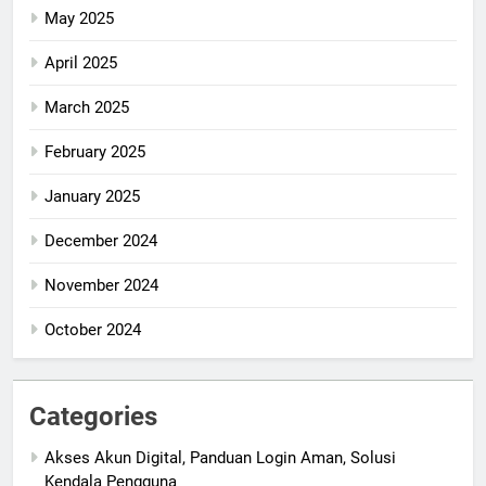
May 2025
April 2025
March 2025
February 2025
January 2025
December 2024
November 2024
October 2024
Categories
Akses Akun Digital, Panduan Login Aman, Solusi
Kendala Pengguna