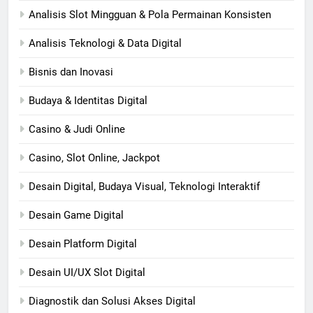
Analisis Slot Mingguan & Pola Permainan Konsisten
Analisis Teknologi & Data Digital
Bisnis dan Inovasi
Budaya & Identitas Digital
Casino & Judi Online
Casino, Slot Online, Jackpot
Desain Digital, Budaya Visual, Teknologi Interaktif
Desain Game Digital
Desain Platform Digital
Desain UI/UX Slot Digital
Diagnostik dan Solusi Akses Digital