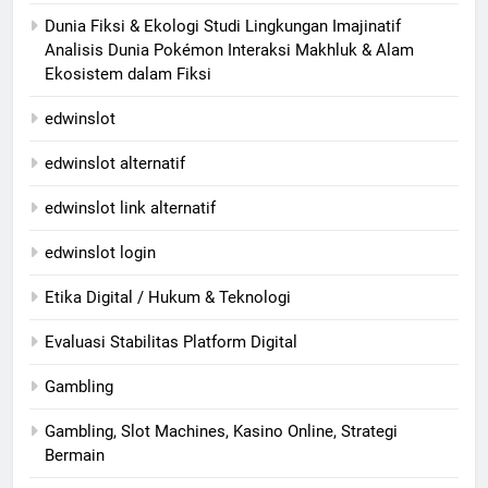
Dunia Fiksi & Ekologi Studi Lingkungan Imajinatif
Analisis Dunia Pokémon Interaksi Makhluk & Alam
Ekosistem dalam Fiksi
edwinslot
edwinslot alternatif
edwinslot link alternatif
edwinslot login
Etika Digital / Hukum & Teknologi
Evaluasi Stabilitas Platform Digital
Gambling
Gambling, Slot Machines, Kasino Online, Strategi
Bermain