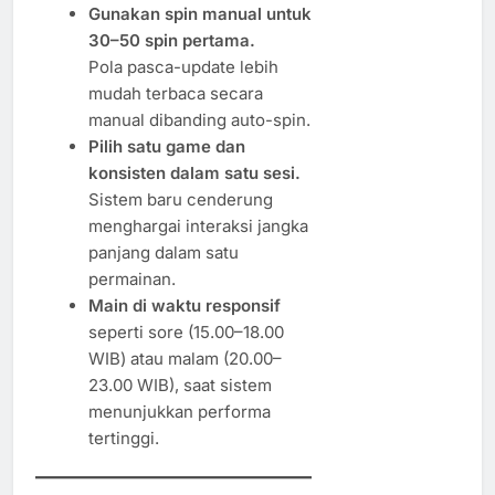
Gunakan spin manual untuk
30–50 spin pertama.
Pola pasca-update lebih
mudah terbaca secara
manual dibanding auto-spin.
Pilih satu game dan
konsisten dalam satu sesi.
Sistem baru cenderung
menghargai interaksi jangka
panjang dalam satu
permainan.
Main di waktu responsif
seperti sore (15.00–18.00
WIB) atau malam (20.00–
23.00 WIB), saat sistem
menunjukkan performa
tertinggi.