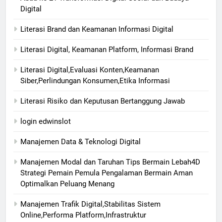
Digital
Literasi Brand dan Keamanan Informasi Digital
Literasi Digital, Keamanan Platform, Informasi Brand
Literasi Digital,Evaluasi Konten,Keamanan
Siber,Perlindungan Konsumen,Etika Informasi
Literasi Risiko dan Keputusan Bertanggung Jawab
login edwinslot
Manajemen Data & Teknologi Digital
Manajemen Modal dan Taruhan Tips Bermain Lebah4D
Strategi Pemain Pemula Pengalaman Bermain Aman
Optimalkan Peluang Menang
Manajemen Trafik Digital,Stabilitas Sistem
Online,Performa Platform,Infrastruktur