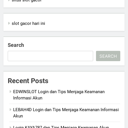
situs slot gacor
slot gacor hari ini
Search
SEARCH
Recent Posts
EDWINSLOT Login dan Tips Menjaga Keamanan
Informasi Akun
LEBAH4D Login dan Tips Menjaga Keamanan Informasi
Akun
Login KAYA787 dan Tips Menjaga Keamanan Akun