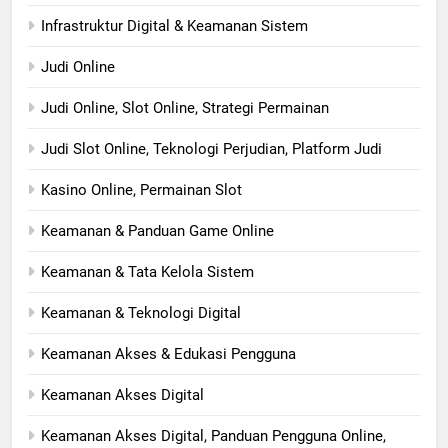
Infrastruktur Digital & Keamanan Sistem
Judi Online
Judi Online, Slot Online, Strategi Permainan
Judi Slot Online, Teknologi Perjudian, Platform Judi
Kasino Online, Permainan Slot
Keamanan & Panduan Game Online
Keamanan & Tata Kelola Sistem
Keamanan & Teknologi Digital
Keamanan Akses & Edukasi Pengguna
Keamanan Akses Digital
Keamanan Akses Digital, Panduan Pengguna Online,