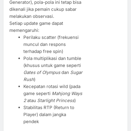
Generator), pola-pola ini tetap bisa
dikenali jika pemain cukup sabar
melakukan observasi.
Setiap update game dapat
memengaruhi:
Perilaku scatter (frekuensi
muncul dan respons
terhadap free spin)
Pola multiplikasi dan tumble
(khusus untuk game seperti
Gates of Olympus
dan
Sugar
Rush
)
Kecepatan rotasi wild (pada
game seperti
Mahjong Ways
2
atau
Starlight Princess
)
Stabilitas RTP (Return to
Player) dalam jangka
pendek