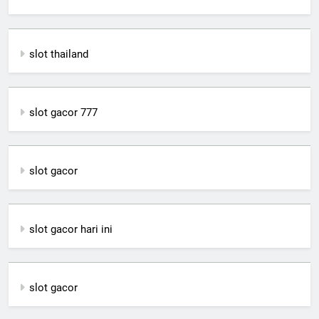
slot thailand
slot gacor 777
slot gacor
slot gacor hari ini
slot gacor