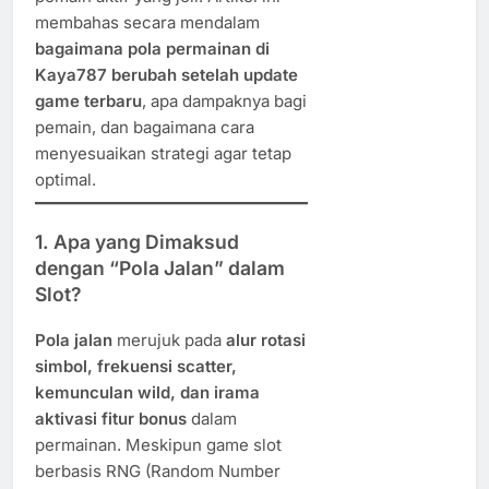
membahas secara mendalam
bagaimana pola permainan di
Kaya787 berubah setelah update
game terbaru
, apa dampaknya bagi
pemain, dan bagaimana cara
menyesuaikan strategi agar tetap
optimal.
1. Apa yang Dimaksud
dengan “Pola Jalan” dalam
Slot?
Pola jalan
merujuk pada
alur rotasi
simbol, frekuensi scatter,
kemunculan wild, dan irama
aktivasi fitur bonus
dalam
permainan. Meskipun game slot
berbasis RNG (Random Number