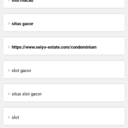
toto macau
situs gacor
https://www.seiyo-estate.com/condominium
slot gacor
situs slot gacor
slot