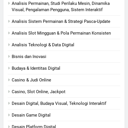
Analisis Permainan, Studi Perilaku Mesin, Dinamika
Visual, Pengalaman Pengguna, Sistem Interaktif
Analisis Sistem Permainan & Strategi Pasca-Update
Analisis Slot Mingguan & Pola Permainan Konsisten
Analisis Teknologi & Data Digital
Bisnis dan Inovasi
Budaya & Identitas Digital
Casino & Judi Online
Casino, Slot Online, Jackpot
Desain Digital, Budaya Visual, Teknologi Interaktif
Desain Game Digital
Desain Platform Digital