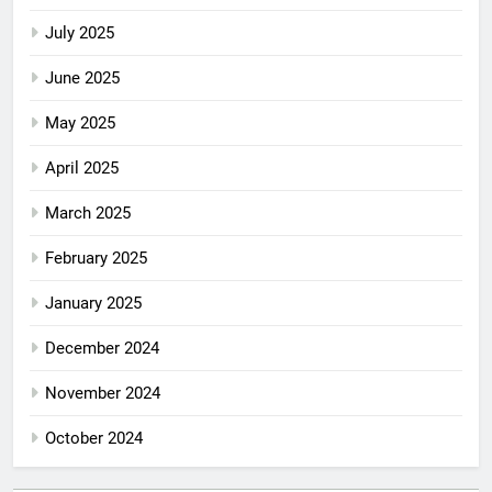
July 2025
June 2025
May 2025
April 2025
March 2025
February 2025
January 2025
December 2024
November 2024
October 2024