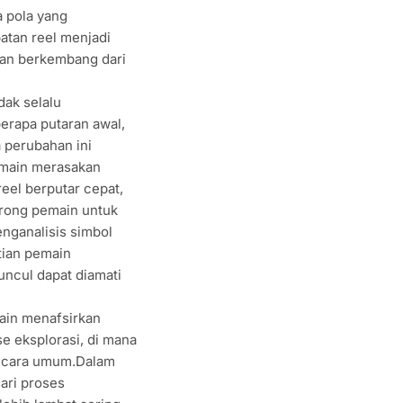
 pola yang
atan reel menjadi
nan berkembang dari
dak selalu
berapa putaran awal,
a perubahan ini
emain merasakan
eel berputar cepat,
orong pemain untuk
enganalisis simbol
tian pemain
ncul dapat diamati
ain menafsirkan
se eksplorasi, di mana
ecara umum.Dalam
dari proses