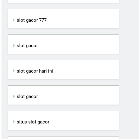
slot gacor 777
slot gacor
slot gacor hari ini
slot gacor
situs slot gacor