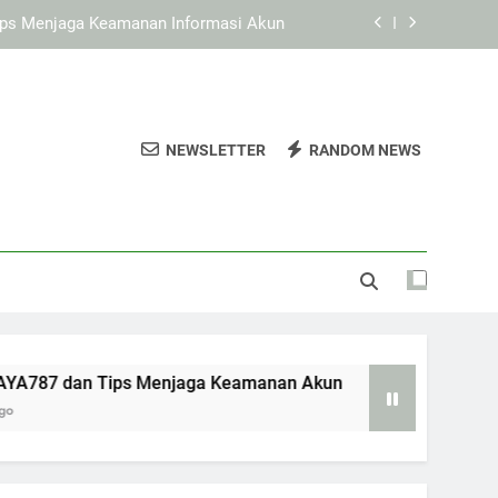
ps Menjaga Keamanan Informasi Akun
787 dan Tips Menjaga Keamanan Akun
kat sebelum Membuka KAYA787 Login
NEWSLETTER
RANDOM NEWS
ps Menjaga Keamanan Informasi Akun
ps Menjaga Keamanan Informasi Akun
lusi Untuk Rumah Impian Anda.
787 dan Tips Menjaga Keamanan Akun
kat sebelum Membuka KAYA787 Login
 Tips Menjaga Keamanan Akun
Cara Menjaga Keamana
3 Weeks Ago