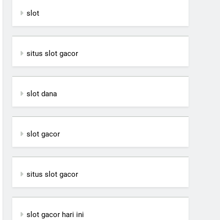
slot
situs slot gacor
slot dana
slot gacor
situs slot gacor
slot gacor hari ini