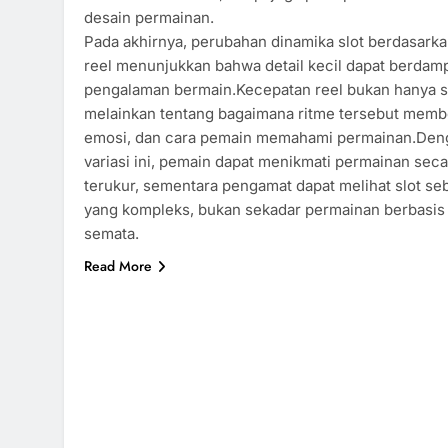
desain permainan.
Pada akhirnya, perubahan dinamika slot berdasarka
reel menunjukkan bahwa detail kecil dapat berdam
pengalaman bermain.Kecepatan reel bukan hanya so
melainkan tentang bagaimana ritme tersebut membe
emosi, dan cara pemain memahami permainan.Den
variasi ini, pemain dapat menikmati permainan seca
terukur, sementara pengamat dapat melihat slot seb
yang kompleks, bukan sekadar permainan berbasi
semata.
Read More