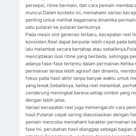
persepsi, ritme bermain, dan cara pemain membaca
muncul.Dalam konteks ini, memahami variasi kecep
penting untuk melihat bagaimana dinamika permai
satu putaran ke putaran berikutnya.
Pada mesin slot generasi terbaru, kecepatan reel ti
konsisten.Reel dapat berputar lebih cepat pada be
lalu melambat secara bertahap atau sebaliknya.Pol
menciptakan ilusi ritme yang berbeda, sehingga p
adanya fase-fase tertentu dalam permainan.Ketika r
permainan terasa lebih agresif dan dinamis, mend
fokus pada hasil akhir tanpa banyak waktu untuk m
yang lewat.Sebaliknya, ketika reel melambat, perha
cenderung meningkat karena setiap simbol yang mu
dengan lebih jelas.
Variasi kecepatan reel juga memengaruhi cara pem
hasil.Putaran cepat sering diasosiasikan dengan fa
pemain mencoba memahami karakter permainan s
fase ini, perubahan hasil dianggap sebagai bagian 