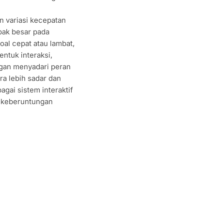
n variasi kecepatan
pak besar pada
al cepat atau lambat,
ntuk interaksi,
gan menyadari peran
ra lebih sadar dan
agai sistem interaktif
s keberuntungan