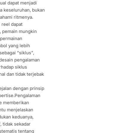
ual dapat menjadi
a keseluruhan, bukan
mahami ritmenya.
 reel dapat
a, pemain mungkin
 permainan
bol yang lebih
 sebagai “siklus”,
 desain pengalaman
hadap siklus
al dan tidak terjebak
ejalan dengan prinsip
pertise.Pengalaman
me memberikan
ntu menjelaskan
ukan keduanya,
 tidak sekadar
stematis tentang