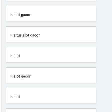
slot gacor
situs slot gacor
slot
slot gacor
slot