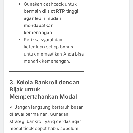
Gunakan cashback untuk
bermain di
slot RTP tinggi
agar lebih mudah
mendapatkan
kemenangan
.
Periksa syarat dan
ketentuan setiap bonus
untuk memastikan Anda bisa
menarik kemenangan.
3. Kelola Bankroll dengan
Bijak untuk
Mempertahankan Modal
✔ Jangan langsung bertaruh besar
di awal permainan. Gunakan
strategi bankroll yang cerdas agar
modal tidak cepat habis sebelum