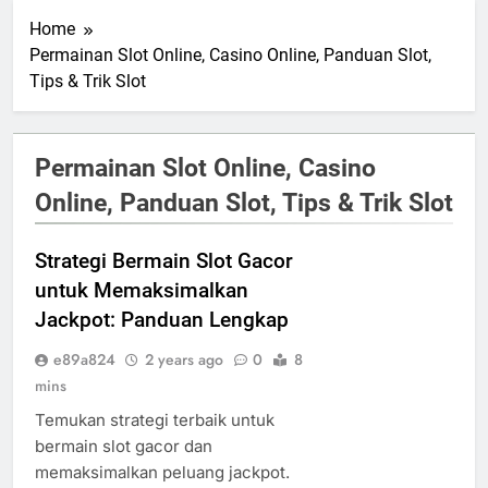
Home
Permainan Slot Online, Casino Online, Panduan Slot,
Tips & Trik Slot
Permainan Slot Online, Casino
Online, Panduan Slot, Tips & Trik Slot
Strategi Bermain Slot Gacor
untuk Memaksimalkan
Jackpot: Panduan Lengkap
e89a824
2 years ago
0
8
mins
Temukan strategi terbaik untuk
bermain slot gacor dan
memaksimalkan peluang jackpot.