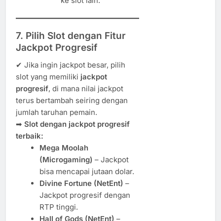
ke slot lain.
7. Pilih Slot dengan Fitur
Jackpot Progresif
✔ Jika ingin jackpot besar, pilih
slot yang memiliki
jackpot
progresif
, di mana nilai jackpot
terus bertambah seiring dengan
jumlah taruhan pemain.
➡
Slot dengan jackpot progresif
terbaik:
Mega Moolah
(Microgaming)
– Jackpot
bisa mencapai jutaan dolar.
Divine Fortune (NetEnt)
–
Jackpot progresif dengan
RTP tinggi.
Hall of Gods (NetEnt)
–