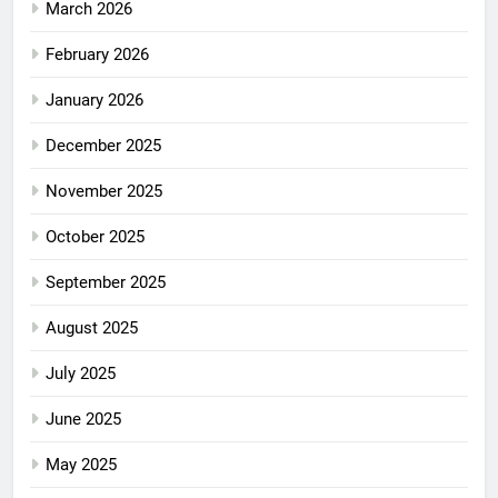
March 2026
February 2026
January 2026
December 2025
November 2025
October 2025
September 2025
August 2025
July 2025
June 2025
May 2025