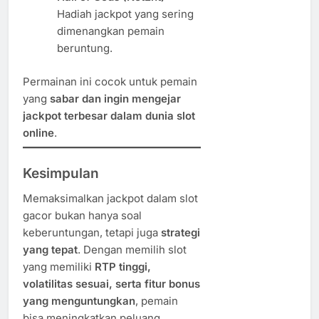
Hadiah jackpot yang sering
dimenangkan pemain
beruntung.
Permainan ini cocok untuk pemain
yang
sabar dan ingin mengejar
jackpot terbesar dalam dunia slot
online
.
Kesimpulan
Memaksimalkan jackpot dalam slot
gacor bukan hanya soal
keberuntungan, tetapi juga
strategi
yang tepat
. Dengan memilih slot
yang memiliki
RTP tinggi,
volatilitas sesuai, serta fitur bonus
yang menguntungkan
, pemain
bisa meningkatkan peluang