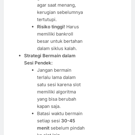
agar saat menang,
kerugian sebelumnya
tertutupi.
Risiko tinggi!
Harus
memiliki bankroll
besar untuk bertahan
dalam siklus kalah.
Strategi Bermain dalam
Sesi Pendek:
Jangan bermain
terlalu lama dalam
satu sesi karena slot
memiliki algoritma
yang bisa berubah
kapan saja.
Batasi waktu bermain
setiap sesi
30-45
menit
sebelum pindah