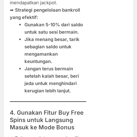
mendapatkan jackpot.
➡
Strategi pengelolaan bankroll
yang efektif:
Gunakan 5-10% dari saldo
untuk satu sesi bermain.
Jika menang besar, tarik
sebagian saldo untuk
mengamankan
keuntungan.
Jangan terus bermain
setelah kalah besar, beri
jeda untuk menghindari
kerugian lebih lanjut.
4. Gunakan Fitur Buy Free
Spins untuk Langsung
Masuk ke Mode Bonus