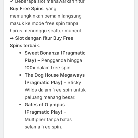
✔ Beberapa slot menawarkan fitur
Buy Free Spins
, yang
memungkinkan pemain langsung
masuk ke mode free spin tanpa
harus menunggu scatter muncul.
➡
Slot dengan fitur Buy Free
Spins terbaik:
Sweet Bonanza (Pragmatic
Play)
– Pengganda hingga
100x
dalam free spin.
The Dog House Megaways
(Pragmatic Play)
– Sticky
Wilds dalam free spin untuk
peluang menang besar.
Gates of Olympus
(Pragmatic Play)
–
Multiplier tanpa batas
selama free spin.