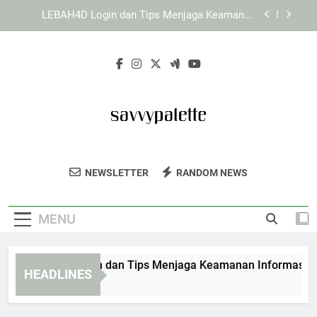
Skip
Login KAYA787 dan Tips Menjaga Keamanan
to
Akun
content
Cara Menjaga Keamanan Perangkat sebelum
Membuka KAYA787 Login
EDWINSLOT Login dan Tips Menjaga Keamanan
Informasi Akun
LEBAH4D Login dan Tips Menjaga Keamanan
Informasi Akun
Login KAYA787 dan Tips Menjaga Keamanan
Akun
Savvy Palette
Inspirasi Desain Kreatif Dan Tips Dekorasi
Cara Menjaga Keamanan Perangkat sebelum
NEWSLETTER
RANDOM NEWS
Membuka KAYA787 Login
Rumah Dari Savvy Palette. Solusi Untuk
Rumah Impian Anda.
MENU
DWINSLOT Login dan Tips Menjaga Keamanan Informasi Akun
HEADLINES
Weeks Ago