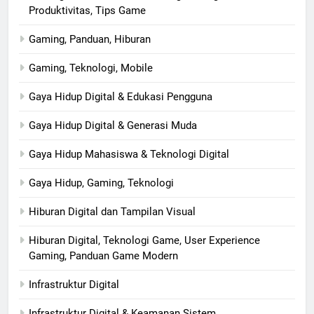
Produktivitas, Tips Game
Gaming, Panduan, Hiburan
Gaming, Teknologi, Mobile
Gaya Hidup Digital & Edukasi Pengguna
Gaya Hidup Digital & Generasi Muda
Gaya Hidup Mahasiswa & Teknologi Digital
Gaya Hidup, Gaming, Teknologi
Hiburan Digital dan Tampilan Visual
Hiburan Digital, Teknologi Game, User Experience
Gaming, Panduan Game Modern
Infrastruktur Digital
Infrastruktur Digital & Keamanan Sistem