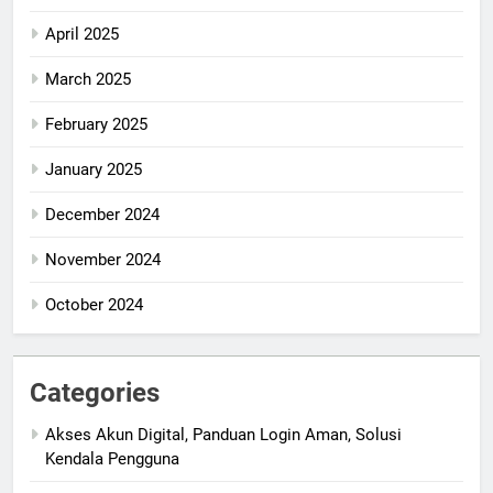
April 2025
March 2025
February 2025
January 2025
December 2024
November 2024
October 2024
Categories
Akses Akun Digital, Panduan Login Aman, Solusi
Kendala Pengguna