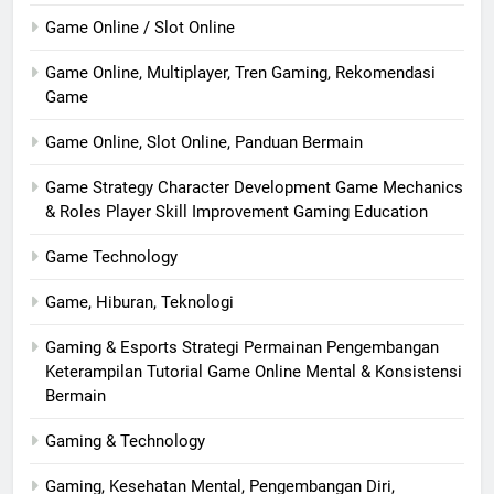
Game Online / Slot Online
Game Online, Multiplayer, Tren Gaming, Rekomendasi
Game
Game Online, Slot Online, Panduan Bermain
Game Strategy Character Development Game Mechanics
& Roles Player Skill Improvement Gaming Education
Game Technology
Game, Hiburan, Teknologi
Gaming & Esports Strategi Permainan Pengembangan
Keterampilan Tutorial Game Online Mental & Konsistensi
Bermain
Gaming & Technology
Gaming, Kesehatan Mental, Pengembangan Diri,