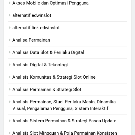
Akses Mobile dan Optimasi Pengguna
alternatif edwinslot
alternatif link edwinslot
Analisa Permainan
Analisis Data Slot & Perilaku Digital
Analisis Digital & Teknologi
Analisis Komunitas & Strategi Slot Online
Analisis Permainan & Strategi Slot
Analisis Permainan, Studi Perilaku Mesin, Dinamika
Visual, Pengalaman Pengguna, Sistem Interaktif
Analisis Sistem Permainan & Strategi Pasca-Update
Analisis Slot Mingguan & Pola Permainan Konsisten