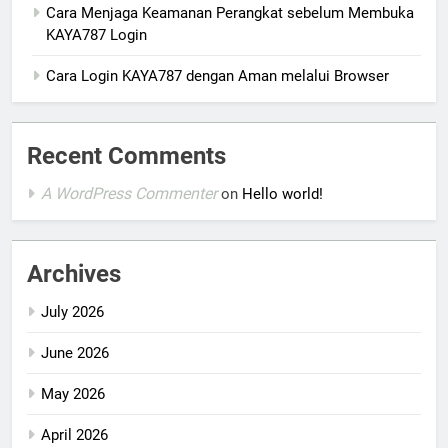
Cara Menjaga Keamanan Perangkat sebelum Membuka
KAYA787 Login
Cara Login KAYA787 dengan Aman melalui Browser
Recent Comments
A WordPress Commenter
on
Hello world!
Archives
July 2026
June 2026
May 2026
April 2026