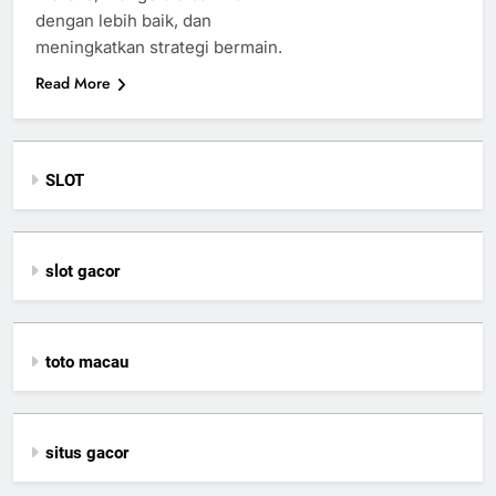
dengan lebih baik, dan
meningkatkan strategi bermain.
Read More
SLOT
slot gacor
toto macau
situs gacor