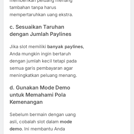
memberikan peluang menang
tambahan tanpa harus
mempertaruhkan uang ekstra.
c. Sesuaikan Taruhan
dengan Jumlah Paylines
Jika slot memiliki
banyak paylines
,
Anda mungkin ingin bertaruh
dengan jumlah kecil tetapi pada
semua garis pembayaran agar
meningkatkan peluang menang.
d. Gunakan Mode Demo
untuk Memahami Pola
Kemenangan
Sebelum bermain dengan uang
asli, cobalah slot dalam
mode
demo
. Ini membantu Anda