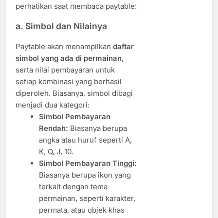
perhatikan saat membaca paytable:
a. Simbol dan Nilainya
Paytable akan menampilkan
daftar
simbol yang ada di permainan
,
serta nilai pembayaran untuk
setiap kombinasi yang berhasil
diperoleh. Biasanya, simbol dibagi
menjadi dua kategori:
Simbol Pembayaran
Rendah:
Biasanya berupa
angka atau huruf seperti A,
K, Q, J, 10.
Simbol Pembayaran Tinggi:
Biasanya berupa ikon yang
terkait dengan tema
permainan, seperti karakter,
permata, atau objek khas