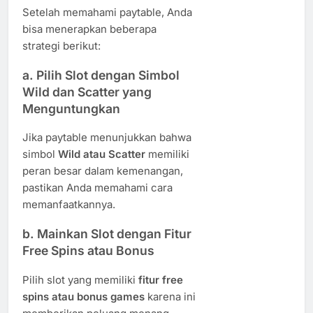
Setelah memahami paytable, Anda
bisa menerapkan beberapa
strategi berikut:
a. Pilih Slot dengan Simbol
Wild dan Scatter yang
Menguntungkan
Jika paytable menunjukkan bahwa
simbol
Wild atau Scatter
memiliki
peran besar dalam kemenangan,
pastikan Anda memahami cara
memanfaatkannya.
b. Mainkan Slot dengan Fitur
Free Spins atau Bonus
Pilih slot yang memiliki
fitur free
spins atau bonus games
karena ini