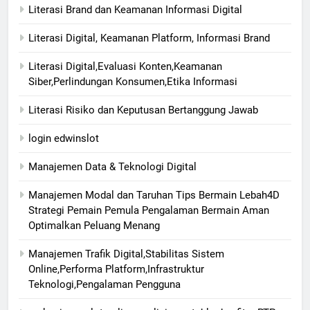
Literasi Brand dan Keamanan Informasi Digital
Literasi Digital, Keamanan Platform, Informasi Brand
Literasi Digital,Evaluasi Konten,Keamanan
Siber,Perlindungan Konsumen,Etika Informasi
Literasi Risiko dan Keputusan Bertanggung Jawab
login edwinslot
Manajemen Data & Teknologi Digital
Manajemen Modal dan Taruhan Tips Bermain Lebah4D
Strategi Pemain Pemula Pengalaman Bermain Aman
Optimalkan Peluang Menang
Manajemen Trafik Digital,Stabilitas Sistem
Online,Performa Platform,Infrastruktur
Teknologi,Pengalaman Pengguna