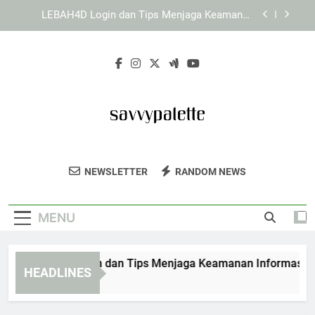
Skip
Login KAYA787 dan Tips Menjaga Keamanan
to
Akun
content
Cara Menjaga Keamanan Perangkat sebelum
Membuka KAYA787 Login
EDWINSLOT Login dan Tips Menjaga Keamanan
Informasi Akun
LEBAH4D Login dan Tips Menjaga Keamanan
Informasi Akun
Login KAYA787 dan Tips Menjaga Keamanan
Akun
Savvy Palette
Inspirasi Desain Kreatif Dan Tips Dekorasi
Cara Menjaga Keamanan Perangkat sebelum
NEWSLETTER
RANDOM NEWS
Membuka KAYA787 Login
Rumah Dari Savvy Palette. Solusi Untuk
Rumah Impian Anda.
MENU
DWINSLOT Login dan Tips Menjaga Keamanan Informasi Akun
HEADLINES
Weeks Ago