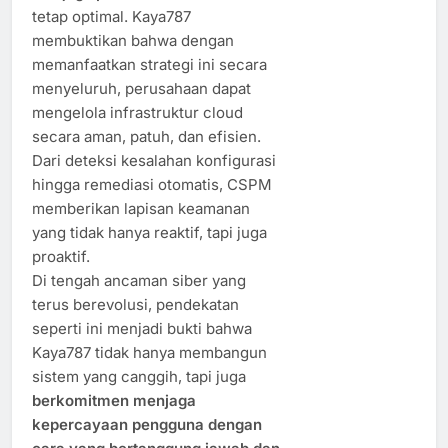
tetap optimal. Kaya787
membuktikan bahwa dengan
memanfaatkan strategi ini secara
menyeluruh, perusahaan dapat
mengelola infrastruktur cloud
secara aman, patuh, dan efisien.
Dari deteksi kesalahan konfigurasi
hingga remediasi otomatis, CSPM
memberikan lapisan keamanan
yang tidak hanya reaktif, tapi juga
proaktif.
Di tengah ancaman siber yang
terus berevolusi, pendekatan
seperti ini menjadi bukti bahwa
Kaya787 tidak hanya membangun
sistem yang canggih, tapi juga
berkomitmen menjaga
kepercayaan pengguna dengan