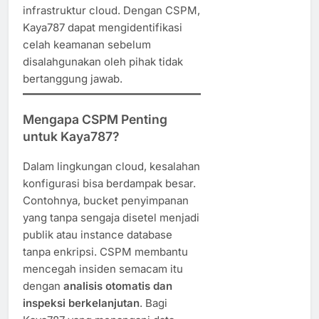
infrastruktur cloud. Dengan CSPM,
Kaya787 dapat mengidentifikasi
celah keamanan sebelum
disalahgunakan oleh pihak tidak
bertanggung jawab.
Mengapa CSPM Penting
untuk Kaya787?
Dalam lingkungan cloud, kesalahan
konfigurasi bisa berdampak besar.
Contohnya, bucket penyimpanan
yang tanpa sengaja disetel menjadi
publik atau instance database
tanpa enkripsi. CSPM membantu
mencegah insiden semacam itu
dengan
analisis otomatis dan
inspeksi berkelanjutan
. Bagi