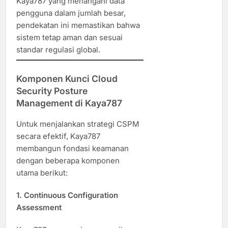
Kaya787 yang menangani data
pengguna dalam jumlah besar,
pendekatan ini memastikan bahwa
sistem tetap aman dan sesuai
standar regulasi global.
Komponen Kunci Cloud
Security Posture
Management di Kaya787
Untuk menjalankan strategi CSPM
secara efektif, Kaya787
membangun fondasi keamanan
dengan beberapa komponen
utama berikut:
1.
Continuous Configuration
Assessment