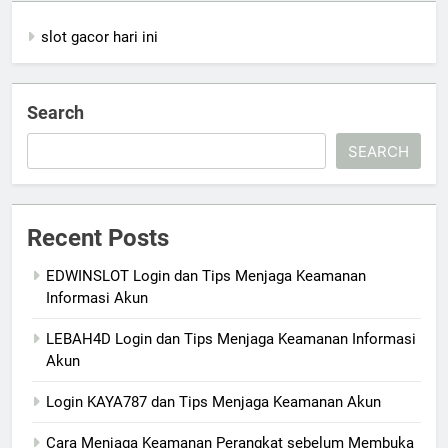
slot gacor hari ini
Search
SEARCH
Recent Posts
EDWINSLOT Login dan Tips Menjaga Keamanan
Informasi Akun
LEBAH4D Login dan Tips Menjaga Keamanan Informasi
Akun
Login KAYA787 dan Tips Menjaga Keamanan Akun
Cara Menjaga Keamanan Perangkat sebelum Membuka