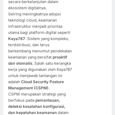
secara berkelanjutan dalam
ekosistem digitalnya.
Seiring meningkatnya adopsi
teknologi cloud, keamanan
infrastruktur menjadi prioritas
utama bagi platform digital seperti
Kaya787
. Sistem yang kompleks,
terdistribusi, dan terus
berkembang menuntut pendekatan
keamanan yang bersifat
proaktif
dan otomatis
. Salah satu kerangka
kerja yang digunakan oleh Kaya787
untuk menjawab tantangan ini
adalah
Cloud Security Posture
Management (CSPM)
.
CSPM merupakan strategi yang
berfokus pada
pemantauan,
deteksi kesalahan konfigurasi,
dan kepatuhan keamanan
dalam