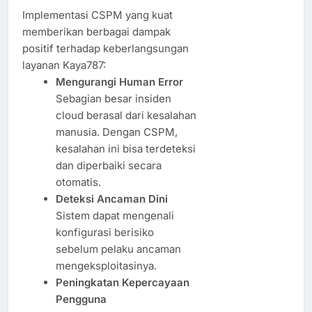
Implementasi CSPM yang kuat
memberikan berbagai dampak
positif terhadap keberlangsungan
layanan Kaya787:
Mengurangi Human Error
Sebagian besar insiden
cloud berasal dari kesalahan
manusia. Dengan CSPM,
kesalahan ini bisa terdeteksi
dan diperbaiki secara
otomatis.
Deteksi Ancaman Dini
Sistem dapat mengenali
konfigurasi berisiko
sebelum pelaku ancaman
mengeksploitasinya.
Peningkatan Kepercayaan
Pengguna