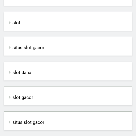
slot
situs slot gacor
slot dana
slot gacor
situs slot gacor