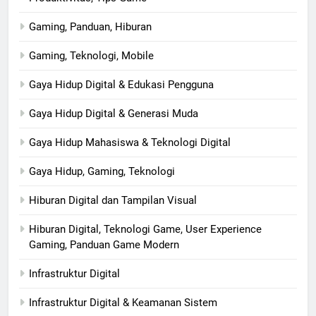
Gaming, Panduan, Hiburan
Gaming, Teknologi, Mobile
Gaya Hidup Digital & Edukasi Pengguna
Gaya Hidup Digital & Generasi Muda
Gaya Hidup Mahasiswa & Teknologi Digital
Gaya Hidup, Gaming, Teknologi
Hiburan Digital dan Tampilan Visual
Hiburan Digital, Teknologi Game, User Experience
Gaming, Panduan Game Modern
Infrastruktur Digital
Infrastruktur Digital & Keamanan Sistem