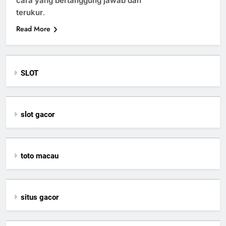
cara yang bertanggung jawab dan
terukur
.
Read More
SLOT
slot gacor
toto macau
situs gacor