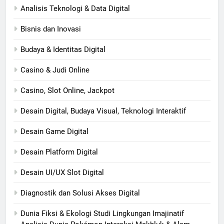
Analisis Teknologi & Data Digital
Bisnis dan Inovasi
Budaya & Identitas Digital
Casino & Judi Online
Casino, Slot Online, Jackpot
Desain Digital, Budaya Visual, Teknologi Interaktif
Desain Game Digital
Desain Platform Digital
Desain UI/UX Slot Digital
Diagnostik dan Solusi Akses Digital
Dunia Fiksi & Ekologi Studi Lingkungan Imajinatif