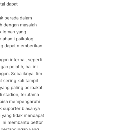
tal dapat
ak berada dalam
ruh dengan masalah
tik lemah yang
mahami psikologi
ng dapat memberikan
gan internal, seperti
an pelatih, hal ini
ngan. Sebaliknya, tim
 sering kali tampil
 yang paling berbakat.
i stadion, terutama
, bisa mempengaruhi
k suporter biasanya
g yang tidak mendapat
 ini membantu bettor
 pertandingan yang