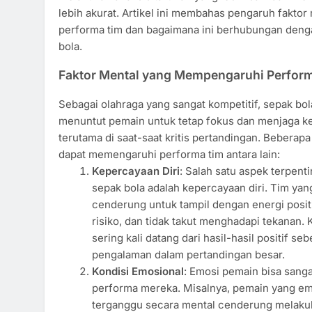
lebih akurat. Artikel ini membahas pengaruh faktor
performa tim dan bagaimana ini berhubungan deng
bola.
Faktor Mental yang Mempengaruhi Perfor
Sebagai olahraga yang sangat kompetitif, sepak bola
menuntut pemain untuk tetap fokus dan menjaga ke
terutama di saat-saat kritis pertandingan. Beberapa
dapat memengaruhi performa tim antara lain:
Kepercayaan Diri
: Salah satu aspek terpen
sepak bola adalah kepercayaan diri. Tim yang
cenderung untuk tampil dengan energi posit
risiko, dan tidak takut menghadapi tekanan. K
sering kali datang dari hasil-hasil positif s
pengalaman dalam pertandingan besar.
Kondisi Emosional
: Emosi pemain bisa san
performa mereka. Misalnya, pemain yang em
terganggu secara mental cenderung melaku