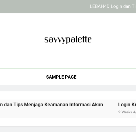
LEBAH4D Login dan Ti
Login KAYA
Cara Menjaga Keamanan Perang
EDWINSLOT Login dan Ti
vy Palette
LEBAH4D Login dan Ti
Desain Kreatif Dan Tips Dekorasi Rumah Dari Savvy Palette. So
Login KAYA
SAMPLE PAGE
Cara Menjaga Keamanan Perang
s Menjaga Keamanan Informasi Akun
Login KAYA787 d
2 Weeks Ago