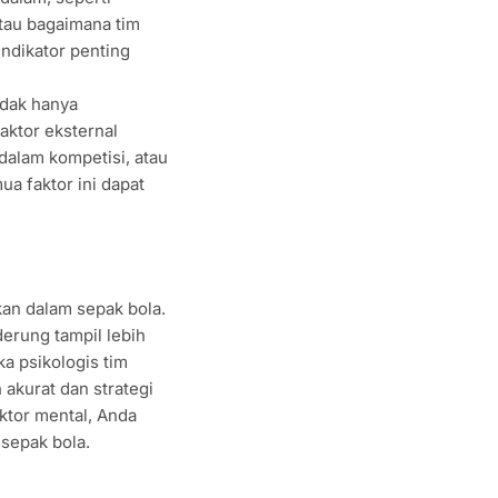
atau bagaimana tim
indikator penting
idak hanya
faktor eksternal
dalam kompetisi, atau
a faktor ini dapat
kan dalam sepak bola.
erung tampil lebih
a psikologis tim
akurat dan strategi
ktor mental, Anda
sepak bola.