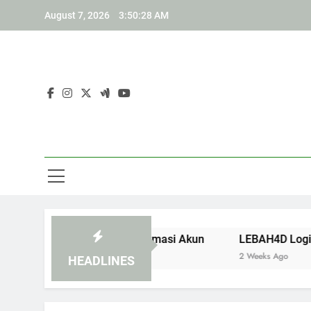
Skip
August 7, 2026
3:50:29 AM
to
content
Sav
Inspirasi 
aga Keamanan Informasi Akun
LEBAH4D Login dan Tip
2 Weeks Ago
HEADLINES