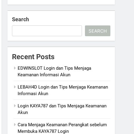
Search
SEARCH
Recent Posts
EDWINSLOT Login dan Tips Menjaga
Keamanan Informasi Akun
LEBAH4D Login dan Tips Menjaga Keamanan
Informasi Akun
Login KAYA787 dan Tips Menjaga Keamanan
Akun
Cara Menjaga Keamanan Perangkat sebelum
Membuka KAYA787 Login