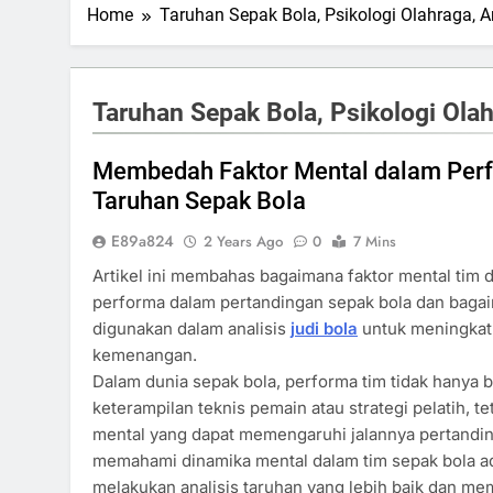
Home
Taruhan Sepak Bola, Psikologi Olahraga, A
Taruhan Sepak Bola, Psikologi Olah
Membedah Faktor Mental dalam Per
Taruhan Sepak Bola
E89a824
2 Years Ago
0
7 Mins
Artikel ini membahas bagaimana faktor mental tim
performa dalam pertandingan sepak bola dan bagaim
digunakan dalam analisis
judi bola
untuk meningkat
kemenangan.
Dalam dunia sepak bola, performa tim tidak hanya 
keterampilan teknis pemain atau strategi pelatih, te
mental yang dapat memengaruhi jalannya pertanding
memahami dinamika mental dalam tim sepak bola ad
melakukan analisis taruhan yang lebih baik dan me