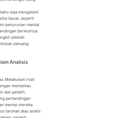
 baru saja mengalami
isi besar, seperti
lami penurunan mental
ndingan berikutnya.
ngkit setelah
entukan peluang
lam Analisis
ru
: Melakukan riset
 dengan memantau
n dan pelatih.
ng pertandingan
an mental mereka.
tus taruhan atau analis
dalam, seperti