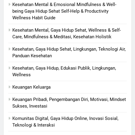
Kesehatan Mental & Emosional Mindfulness & Well-
being Gaya Hidup Sehat Self-Help & Productivity
Wellness Habit Guide
Kesehatan Mental, Gaya Hidup Sehat, Wellness & Self-
Care, Mindfulness & Meditasi, Kesehatan Holistik
Kesehatan, Gaya Hidup Sehat, Lingkungan, Teknologi Air,
Panduan Kesehatan
Kesehatan, Gaya Hidup, Edukasi Publik, Lingkungan,
Wellness
Keuangan Keluarga
Keuangan Pribadi, Pengembangan Diri, Motivasi, Mindset
Sukses, Investasi
Komunitas Digital, Gaya Hidup Online, Inovasi Sosial,
Teknologi & Interaksi