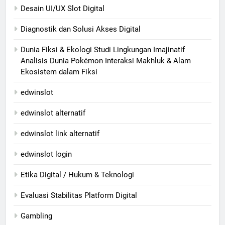
Desain UI/UX Slot Digital
Diagnostik dan Solusi Akses Digital
Dunia Fiksi & Ekologi Studi Lingkungan Imajinatif
Analisis Dunia Pokémon Interaksi Makhluk & Alam
Ekosistem dalam Fiksi
edwinslot
edwinslot alternatif
edwinslot link alternatif
edwinslot login
Etika Digital / Hukum & Teknologi
Evaluasi Stabilitas Platform Digital
Gambling