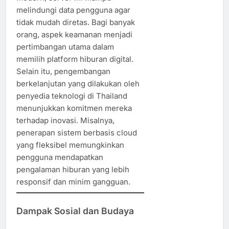
melindungi data pengguna agar
tidak mudah diretas. Bagi banyak
orang, aspek keamanan menjadi
pertimbangan utama dalam
memilih platform hiburan digital.
Selain itu, pengembangan
berkelanjutan yang dilakukan oleh
penyedia teknologi di Thailand
menunjukkan komitmen mereka
terhadap inovasi. Misalnya,
penerapan sistem berbasis cloud
yang fleksibel memungkinkan
pengguna mendapatkan
pengalaman hiburan yang lebih
responsif dan minim gangguan.
Dampak Sosial dan Budaya