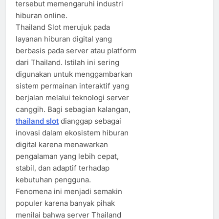
tersebut memengaruhi industri
hiburan online.
Thailand Slot merujuk pada
layanan hiburan digital yang
berbasis pada server atau platform
dari Thailand. Istilah ini sering
digunakan untuk menggambarkan
sistem permainan interaktif yang
berjalan melalui teknologi server
canggih. Bagi sebagian kalangan,
thailand slot
dianggap sebagai
inovasi dalam ekosistem hiburan
digital karena menawarkan
pengalaman yang lebih cepat,
stabil, dan adaptif terhadap
kebutuhan pengguna.
Fenomena ini menjadi semakin
populer karena banyak pihak
menilai bahwa server Thailand