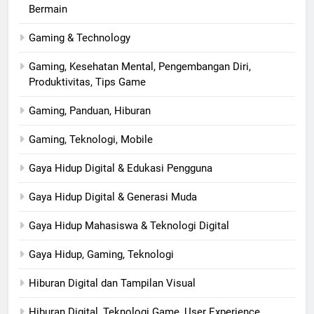
Bermain
Gaming & Technology
Gaming, Kesehatan Mental, Pengembangan Diri,
Produktivitas, Tips Game
Gaming, Panduan, Hiburan
Gaming, Teknologi, Mobile
Gaya Hidup Digital & Edukasi Pengguna
Gaya Hidup Digital & Generasi Muda
Gaya Hidup Mahasiswa & Teknologi Digital
Gaya Hidup, Gaming, Teknologi
Hiburan Digital dan Tampilan Visual
Hiburan Digital, Teknologi Game, User Experience