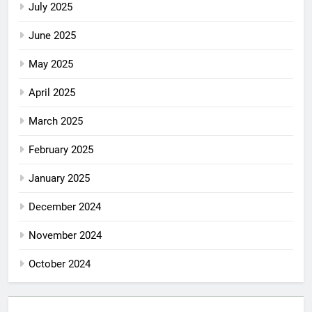
July 2025
June 2025
May 2025
April 2025
March 2025
February 2025
January 2025
December 2024
November 2024
October 2024