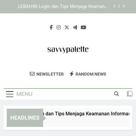
Skip
Login KAYA787 dan Tips Menjaga Keamanan
to
Akun
content
Cara Menjaga Keamanan Perangkat sebelum
Membuka KAYA787 Login
EDWINSLOT Login dan Tips Menjaga Keamanan
Informasi Akun
LEBAH4D Login dan Tips Menjaga Keamanan
Informasi Akun
Login KAYA787 dan Tips Menjaga Keamanan
Akun
Savvy Palette
Inspirasi Desain Kreatif Dan Tips Dekorasi
Cara Menjaga Keamanan Perangkat sebelum
NEWSLETTER
RANDOM NEWS
Membuka KAYA787 Login
Rumah Dari Savvy Palette. Solusi Untuk
Rumah Impian Anda.
MENU
DWINSLOT Login dan Tips Menjaga Keamanan Informasi Akun
HEADLINES
Weeks Ago