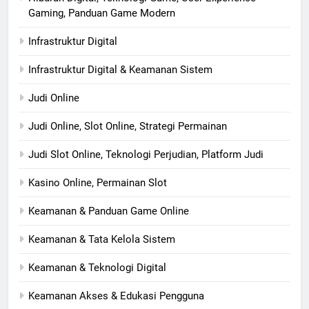
Gaming, Panduan Game Modern
Infrastruktur Digital
Infrastruktur Digital & Keamanan Sistem
Judi Online
Judi Online, Slot Online, Strategi Permainan
Judi Slot Online, Teknologi Perjudian, Platform Judi
Kasino Online, Permainan Slot
Keamanan & Panduan Game Online
Keamanan & Tata Kelola Sistem
Keamanan & Teknologi Digital
Keamanan Akses & Edukasi Pengguna