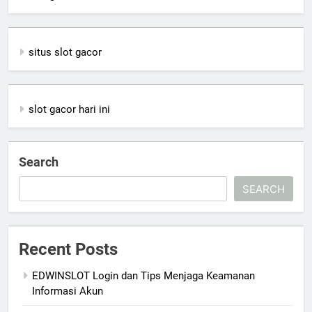
situs slot gacor
slot gacor hari ini
Search
SEARCH
Recent Posts
EDWINSLOT Login dan Tips Menjaga Keamanan
Informasi Akun