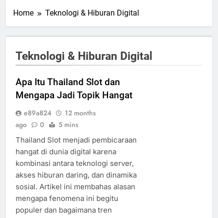
Home
Teknologi & Hiburan Digital
Teknologi & Hiburan Digital
Apa Itu Thailand Slot dan
Mengapa Jadi Topik Hangat
e89a824
12 months
ago
0
5 mins
Thailand Slot menjadi pembicaraan
hangat di dunia digital karena
kombinasi antara teknologi server,
akses hiburan daring, dan dinamika
sosial. Artikel ini membahas alasan
mengapa fenomena ini begitu
populer dan bagaimana tren