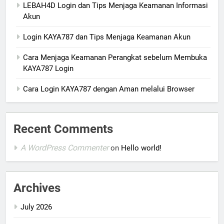
LEBAH4D Login dan Tips Menjaga Keamanan Informasi
Akun
Login KAYA787 dan Tips Menjaga Keamanan Akun
Cara Menjaga Keamanan Perangkat sebelum Membuka
KAYA787 Login
Cara Login KAYA787 dengan Aman melalui Browser
Recent Comments
A WordPress Commenter
on
Hello world!
Archives
July 2026