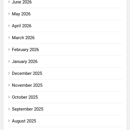
June 2026
May 2026
April 2026
March 2026
February 2026
January 2026
December 2025
November 2025
October 2025
September 2025
August 2025