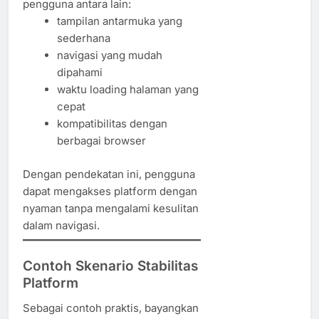
pengguna antara lain:
tampilan antarmuka yang
sederhana
navigasi yang mudah
dipahami
waktu loading halaman yang
cepat
kompatibilitas dengan
berbagai browser
Dengan pendekatan ini, pengguna
dapat mengakses platform dengan
nyaman tanpa mengalami kesulitan
dalam navigasi.
Contoh Skenario Stabilitas
Platform
Sebagai contoh praktis, bayangkan