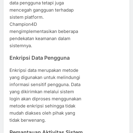
data pengguna tetapi juga
mencegah gangguan terhadap
sistem platform.
Champion4D
mengimplementasikan beberapa
pendekatan keamanan dalam
sistemnya.
Enkripsi Data Pengguna
Enkripsi data merupakan metode
yang digunakan untuk melindungi
informasi sensitif pengguna. Data
yang dikirimkan melalui sistem
login akan diproses menggunakan
metode enkripsi sehingga tidak
mudah diakses oleh pihak yang
tidak berwenang.
Pemantauan Aktivitas Sistem