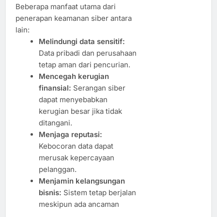
Beberapa manfaat utama dari
penerapan keamanan siber antara
lain:
Melindungi data sensitif:
Data pribadi dan perusahaan
tetap aman dari pencurian.
Mencegah kerugian
finansial:
Serangan siber
dapat menyebabkan
kerugian besar jika tidak
ditangani.
Menjaga reputasi:
Kebocoran data dapat
merusak kepercayaan
pelanggan.
Menjamin kelangsungan
bisnis:
Sistem tetap berjalan
meskipun ada ancaman