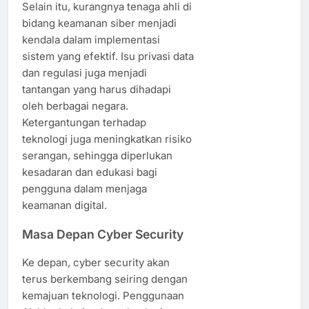
Selain itu, kurangnya tenaga ahli di
bidang keamanan siber menjadi
kendala dalam implementasi
sistem yang efektif. Isu privasi data
dan regulasi juga menjadi
tantangan yang harus dihadapi
oleh berbagai negara.
Ketergantungan terhadap
teknologi juga meningkatkan risiko
serangan, sehingga diperlukan
kesadaran dan edukasi bagi
pengguna dalam menjaga
keamanan digital.
Masa Depan Cyber Security
Ke depan, cyber security akan
terus berkembang seiring dengan
kemajuan teknologi. Penggunaan