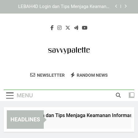
Skip
Login KAYA787 dan Tips Menjaga Keamanan
to
Akun
content
Cara Menjaga Keamanan Perangkat sebelum
Membuka KAYA787 Login
EDWINSLOT Login dan Tips Menjaga Keamanan
Informasi Akun
LEBAH4D Login dan Tips Menjaga Keamanan
Informasi Akun
Login KAYA787 dan Tips Menjaga Keamanan
Akun
Savvy Palette
Inspirasi Desain Kreatif Dan Tips Dekorasi
Cara Menjaga Keamanan Perangkat sebelum
NEWSLETTER
RANDOM NEWS
Membuka KAYA787 Login
Rumah Dari Savvy Palette. Solusi Untuk
Rumah Impian Anda.
MENU
WINSLOT Login dan Tips Menjaga Keamanan Informasi Akun
HEADLINES
Weeks Ago