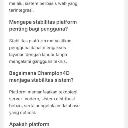
melalui sistem berbasis web yang
terintegrasi.
Mengapa stabilitas platform
penting bagi pengguna?
Stabilitas platform memastikan
pengguna dapat mengakses
layanan dengan lancar tanpa
mengalami gangguan teknis.
Bagaimana Champion4D
menjaga stabilitas sistem?
Platform memanfaatkan teknologi
server modern, sistem distribusi
beban, serta pengelolaan database
yang optimal.
Apakah platform