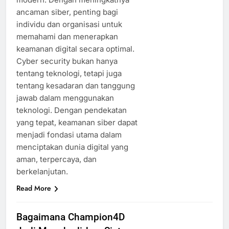
ancaman siber, penting bagi
individu dan organisasi untuk
memahami dan menerapkan
keamanan digital secara optimal.
Cyber security bukan hanya
tentang teknologi, tetapi juga
tentang kesadaran dan tanggung
jawab dalam menggunakan
teknologi. Dengan pendekatan
yang tepat, keamanan siber dapat
menjadi fondasi utama dalam
menciptakan dunia digital yang
aman, terpercaya, dan
berkelanjutan.
Read More
Bagaimana Champion4D