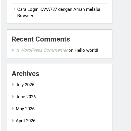
Cara Login KAYA787 dengan Aman melalui
Browser
Recent Comments
A WordPress Commenter
on
Hello world!
Archives
July 2026
June 2026
May 2026
April 2026