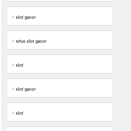
slot gacor
situs slot gacor
slot
slot gacor
slot