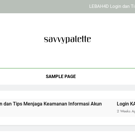
LEBAH4D Login dan Ti
Login KAYA
Cara Menjaga Keamanan Perang
EDWINSLOT Login dan Ti
vy Palette
LEBAH4D Login dan Ti
Desain Kreatif Dan Tips Dekorasi Rumah Dari Savvy Palette. So
Login KAYA
SAMPLE PAGE
Cara Menjaga Keamanan Perang
Menjaga Keamanan Informasi Akun
Login KAYA787 dan
2 Weeks Ago