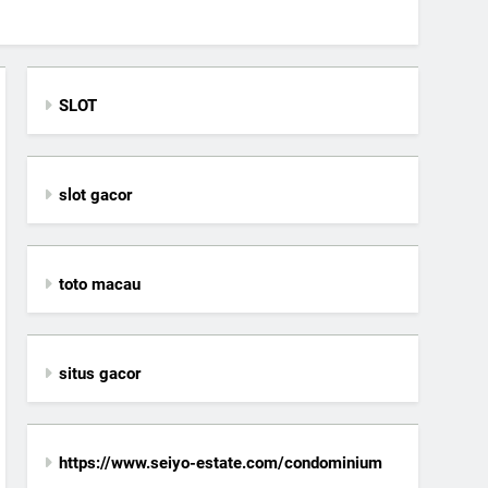
SLOT
slot gacor
toto macau
situs gacor
https://www.seiyo-estate.com/condominium