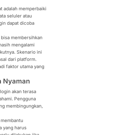
pat adalah memperbaiki
ta seluler atau
ogin dapat dicoba
a bisa membersihkan
masih mengalami
kutnya. Skenario ini
al dari platform.
adi faktor utama yang
h Nyaman
ogin akan terasa
pahami. Pengguna
 yang membingungkan,
at membantu
a yang harus
rlu dilakukan jika