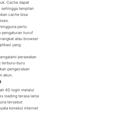
uk. Cache dapat
 sehingga tampilan
hkan cache bisa
kses.
 Pengguna perlu
n pengaturan huruf
erangkat atau browser
plikasi yang
mengalami perawatan
ak terburu-buru
kukan pengecekan
n akun.
a
h 4D login melalui
es loading terasa lama
una tersebut
ata koneksi internet