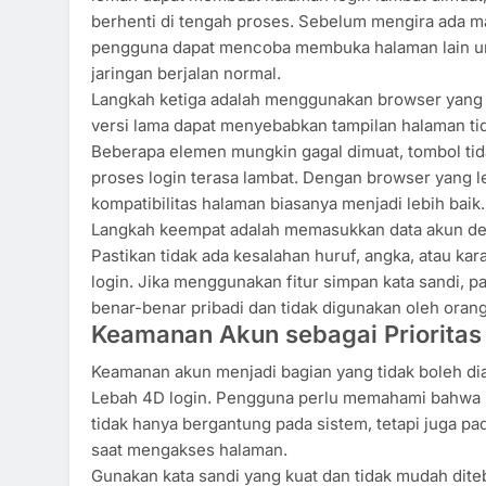
berhenti di tengah proses. Sebelum mengira ada m
pengguna dapat mencoba membuka halaman lain u
jaringan berjalan normal.
Langkah ketiga adalah menggunakan browser yang 
versi lama dapat menyebabkan tampilan halaman ti
Beberapa elemen mungkin gagal dimuat, tombol ti
proses login terasa lambat. Dengan browser yang l
kompatibilitas halaman biasanya menjadi lebih baik.
Langkah keempat adalah memasukkan data akun den
Pastikan tidak ada kesalahan huruf, angka, atau ka
login. Jika menggunakan fitur simpan kata sandi, p
benar-benar pribadi dan tidak digunakan oleh orang 
Keamanan Akun sebagai Priorita
Keamanan akun menjadi bagian yang tidak boleh di
Lebah 4D login. Pengguna perlu memahami bahwa 
tidak hanya bergantung pada sistem, tetapi juga pa
saat mengakses halaman.
Gunakan kata sandi yang kuat dan tidak mudah dite