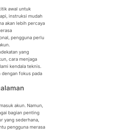
itik awal untuk
api, instruksi mudah
na akan lebih percaya
terasa
onal, pengguna perlu
akun.
ndekatan yang
kun, cara menjaga
lami kendala teknis.
n dengan fokus pada
galaman
u masuk akun. Namun,
agai bagian penting
ur yang sederhana,
antu pengguna merasa