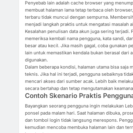
Penyebab lain adalah cache browser yang menump
membuat halaman lama tetap terbaca oleh browser,
terbaru tidak muncul dengan sempurna. Membersi
menjadi langkah praktis untuk mengatasi masalah a
Kesalahan penulisan data akun juga sering terjadi.
memeriksa kembali nama pengguna, kata sandi, da
besar atau kecil. Jika masih gagal, coba gunakan p
lain untuk memastikan kendala bukan berasal dari a
digunakan.
Dalam beberapa kondisi, halaman utama bisa saja 
teknis. Jika hal ini terjadi, pengguna sebaiknya tid
mencari akses dari sumber acak. Lebih baik mela
secara bertahap dan tetap mengutamakan keamana
Contoh Skenario Praktis Penggun
Bayangkan seorang pengguna ingin melakukan Leba
ponsel pada malam hari. Saat halaman dibuka, pros
dan tombol login tidak langsung merespons. Pengg
kemudian mencoba membuka halaman lain dan terny