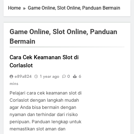
Home
Game Online, Slot Online, Panduan Bermain
Game Online, Slot Online, Panduan
Bermain
Cara Cek Keamanan Slot di
Corlaslot
e89a824
1 year ago
0
6
mins
Pelajari cara cek keamanan slot di
Corlaslot dengan langkah mudah
agar Anda bisa bermain dengan
nyaman dan terhindar dari risiko
penipuan. Panduan lengkap untuk
memastikan slot aman dan