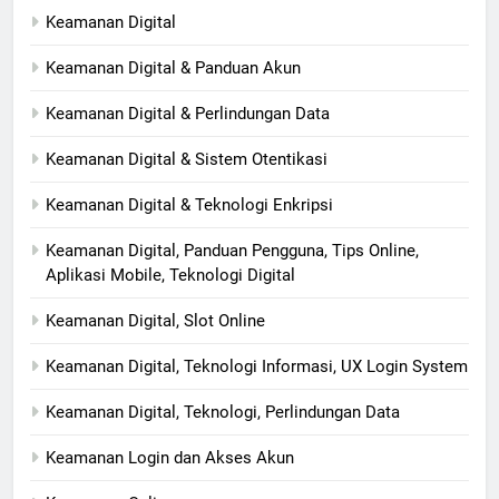
Keamanan Digital
Keamanan Digital & Panduan Akun
Keamanan Digital & Perlindungan Data
Keamanan Digital & Sistem Otentikasi
Keamanan Digital & Teknologi Enkripsi
Keamanan Digital, Panduan Pengguna, Tips Online,
Aplikasi Mobile, Teknologi Digital
Keamanan Digital, Slot Online
Keamanan Digital, Teknologi Informasi, UX Login System
Keamanan Digital, Teknologi, Perlindungan Data
Keamanan Login dan Akses Akun