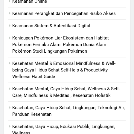
Keamanan Online
Keamanan Perangkat dan Pencegahan Risiko Akses
Keamanan Sistem & Autentikasi Digital
Kehidupan Pokémon Liar Ekosistem dan Habitat
Pokémon Perilaku Alami Pokémon Dunia Alam
Pokémon Studi Lingkungan Pokémon
Kesehatan Mental & Emosional Mindfulness & Well-
being Gaya Hidup Sehat Self-Help & Productivity
Wellness Habit Guide
Kesehatan Mental, Gaya Hidup Sehat, Wellness & Self-
Care, Mindfulness & Meditasi, Kesehatan Holistik
Kesehatan, Gaya Hidup Sehat, Lingkungan, Teknologi Air,
Panduan Kesehatan
Kesehatan, Gaya Hidup, Edukasi Publik, Lingkungan,
Wellness