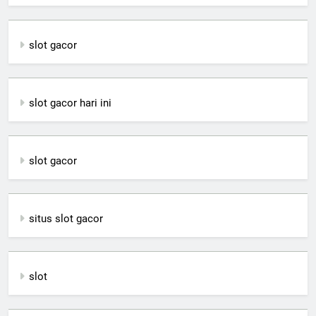
slot gacor
slot gacor hari ini
slot gacor
situs slot gacor
slot