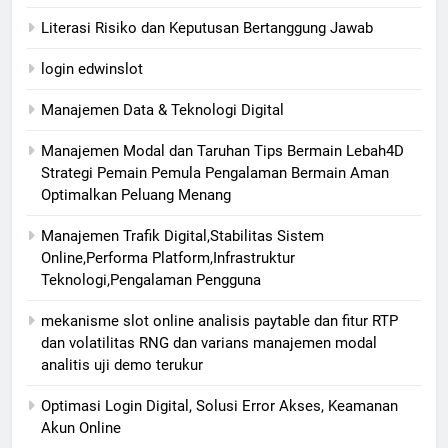
Literasi Risiko dan Keputusan Bertanggung Jawab
login edwinslot
Manajemen Data & Teknologi Digital
Manajemen Modal dan Taruhan Tips Bermain Lebah4D
Strategi Pemain Pemula Pengalaman Bermain Aman
Optimalkan Peluang Menang
Manajemen Trafik Digital,Stabilitas Sistem
Online,Performa Platform,Infrastruktur
Teknologi,Pengalaman Pengguna
mekanisme slot online analisis paytable dan fitur RTP
dan volatilitas RNG dan varians manajemen modal
analitis uji demo terukur
Optimasi Login Digital, Solusi Error Akses, Keamanan
Akun Online