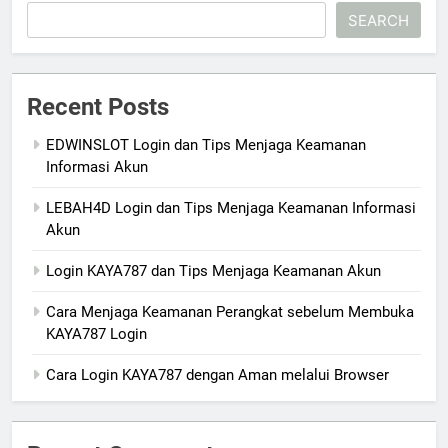
SEARCH
Recent Posts
EDWINSLOT Login dan Tips Menjaga Keamanan
Informasi Akun
LEBAH4D Login dan Tips Menjaga Keamanan Informasi
Akun
Login KAYA787 dan Tips Menjaga Keamanan Akun
Cara Menjaga Keamanan Perangkat sebelum Membuka
KAYA787 Login
Cara Login KAYA787 dengan Aman melalui Browser