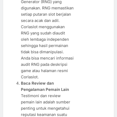
Generator (RNG) yang
digunakan. RNG memastikan
setiap putaran slot berjalan
secara acak dan adil.
Corlaslot menggunakan
RNG yang sudah diaudit
oleh lembaga independen
sehingga hasil permainan
tidak bisa dimanipulasi.
Anda bisa mencari informasi
audit RNG pada deskripsi
game atau halaman resmi
Corlaslot.
Baca Review dan
Pengalaman Pemain Lain
Testimoni dan review
pemain lain adalah sumber
penting untuk mengetahui
reputasi keamanan suatu