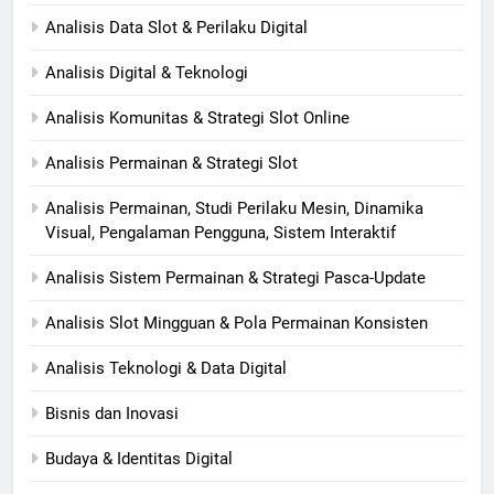
Analisis Data Slot & Perilaku Digital
Analisis Digital & Teknologi
Analisis Komunitas & Strategi Slot Online
Analisis Permainan & Strategi Slot
Analisis Permainan, Studi Perilaku Mesin, Dinamika
Visual, Pengalaman Pengguna, Sistem Interaktif
Analisis Sistem Permainan & Strategi Pasca-Update
Analisis Slot Mingguan & Pola Permainan Konsisten
Analisis Teknologi & Data Digital
Bisnis dan Inovasi
Budaya & Identitas Digital