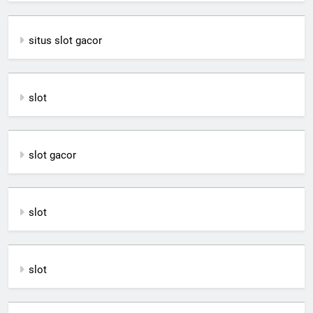
situs slot gacor
slot
slot gacor
slot
slot