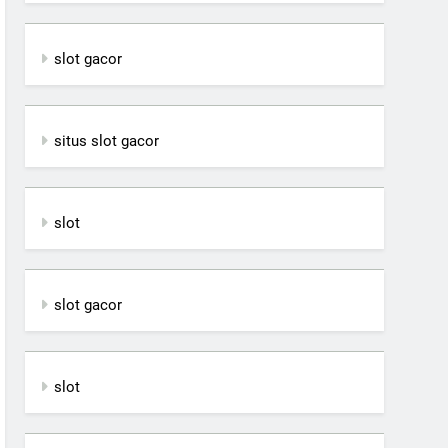
slot gacor
situs slot gacor
slot
slot gacor
slot