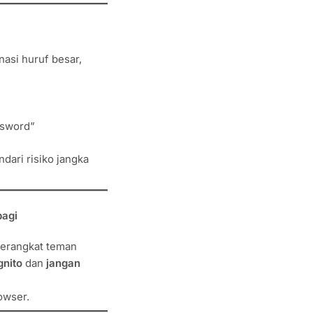
nasi huruf besar,
ssword”
dari risiko jangka
bagi
perangkat teman
gnito
dan
jangan
owser.