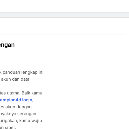
engan
 panduan lengkap ini
 akun dan data
itas utama. Baik kamu
ampion4d login
,
es akun dengan
anyaknya serangan
curigakan, kamu wajib
n siber.