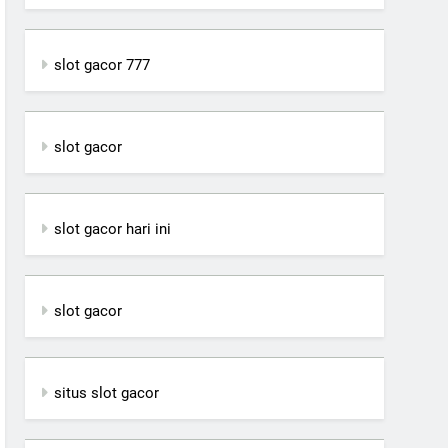
slot gacor 777
slot gacor
slot gacor hari ini
slot gacor
situs slot gacor