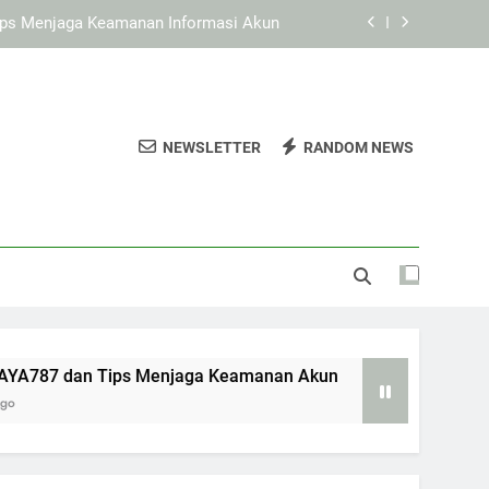
ps Menjaga Keamanan Informasi Akun
787 dan Tips Menjaga Keamanan Akun
kat sebelum Membuka KAYA787 Login
NEWSLETTER
RANDOM NEWS
ps Menjaga Keamanan Informasi Akun
ps Menjaga Keamanan Informasi Akun
lusi Untuk Rumah Impian Anda.
787 dan Tips Menjaga Keamanan Akun
kat sebelum Membuka KAYA787 Login
n Tips Menjaga Keamanan Akun
Cara Menjaga Keamana
3 Weeks Ago