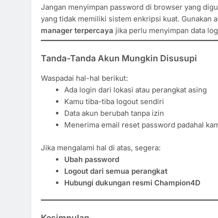
Jangan menyimpan password di browser yang digu
yang tidak memiliki sistem enkripsi kuat. Gunakan a
manager terpercaya
jika perlu menyimpan data log
Tanda-Tanda Akun Mungkin Disusupi
Waspadai hal-hal berikut:
Ada login dari lokasi atau perangkat asing
Kamu tiba-tiba logout sendiri
Data akun berubah tanpa izin
Menerima email reset password padahal ka
Jika mengalami hal di atas, segera:
Ubah password
Logout dari semua perangkat
Hubungi dukungan resmi Champion4D
Kesimpulan