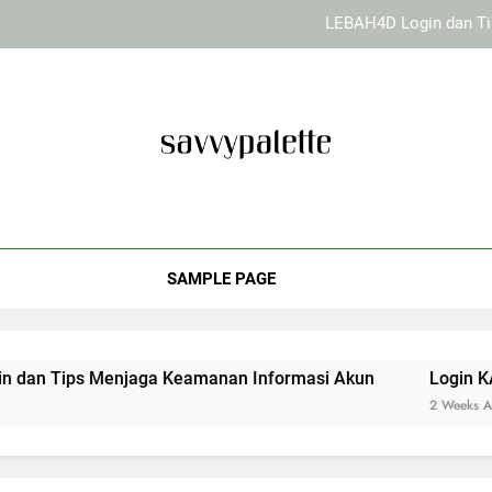
LEBAH4D Login dan Ti
Login KAYA
Cara Menjaga Keamanan Perang
EDWINSLOT Login dan Ti
vy Palette
LEBAH4D Login dan Ti
Desain Kreatif Dan Tips Dekorasi Rumah Dari Savvy Palette. So
Login KAYA
SAMPLE PAGE
Cara Menjaga Keamanan Perang
 Menjaga Keamanan Informasi Akun
Login KAYA787 da
2 Weeks Ago