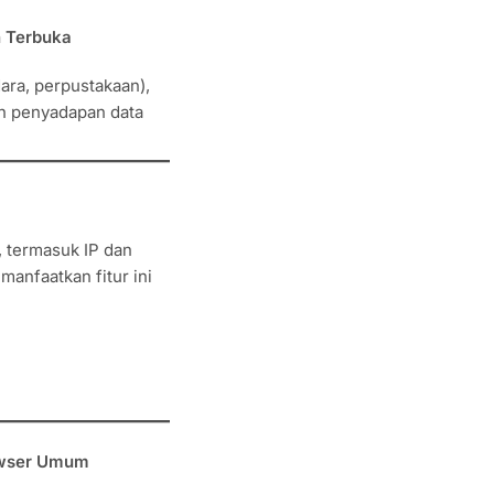
n Terbuka
ara, perpustakaan),
ah penyadapan data
, termasuk IP dan
manfaatkan fitur ini
rowser Umum