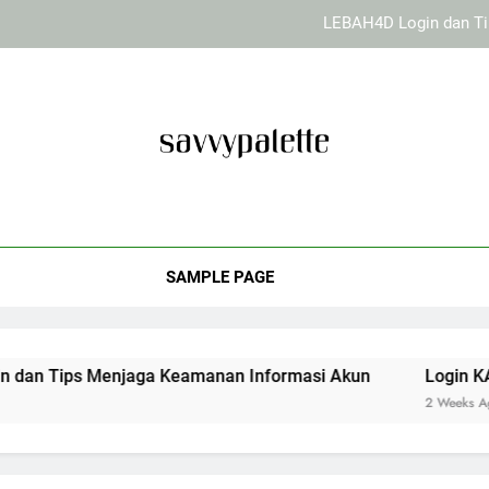
LEBAH4D Login dan Ti
Login KAYA
Cara Menjaga Keamanan Perang
EDWINSLOT Login dan Ti
vy Palette
LEBAH4D Login dan Ti
Desain Kreatif Dan Tips Dekorasi Rumah Dari Savvy Palette. So
Login KAYA
SAMPLE PAGE
Cara Menjaga Keamanan Perang
 Menjaga Keamanan Informasi Akun
Login KAYA787 dan
2 Weeks Ago