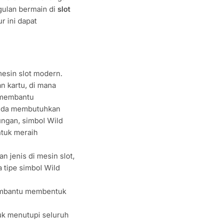
ggulan bermain di
slot
ur ini dapat
esin slot modern.
 kartu, di mana
k membantu
Anda membutuhkan
ungan, simbol Wild
tuk meraih
 jenis di mesin slot,
 tipe simbol Wild
membantu membentuk
uk menutupi seluruh