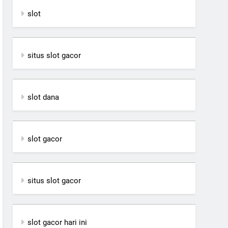
slot
situs slot gacor
slot dana
slot gacor
situs slot gacor
slot gacor hari ini