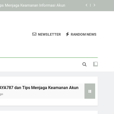
ps Menjaga Keamanan Informasi Akun
787 dan Tips Menjaga Keamanan Akun
kat sebelum Membuka KAYA787 Login
NEWSLETTER
RANDOM NEWS
ps Menjaga Keamanan Informasi Akun
ps Menjaga Keamanan Informasi Akun
lusi Untuk Rumah Impian Anda.
787 dan Tips Menjaga Keamanan Akun
kat sebelum Membuka KAYA787 Login
 Tips Menjaga Keamanan Akun
Cara Menjaga Keamana
3 Weeks Ago