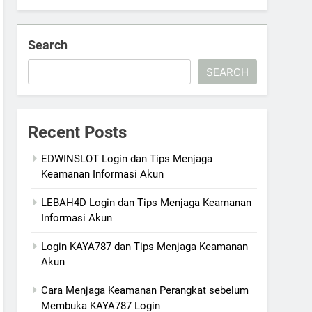
Search
SEARCH
Recent Posts
EDWINSLOT Login dan Tips Menjaga
Keamanan Informasi Akun
LEBAH4D Login dan Tips Menjaga Keamanan
Informasi Akun
Login KAYA787 dan Tips Menjaga Keamanan
Akun
Cara Menjaga Keamanan Perangkat sebelum
Membuka KAYA787 Login