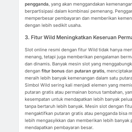
pengganda
, yang akan menggandakan kemenangan 
berpartisipasi dalam kombinasi pemenang. Penggan
memperbesar pembayaran dan memberikan kemena
dengan lebih sedikit usaha.
3. Fitur Wild Meningkatkan Keseruan Perm
Slot online resmi dengan fitur Wild tidak hanya me
menang, tetapi juga memberikan pengalaman berma
dan dinamis. Banyak mesin slot yang menggabungk
dengan
fitur bonus
dan
putaran gratis
, menciptaka
meraih lebih banyak kemenangan dalam satu putara
Simbol Wild sering kali menjadi elemen yang mem
putaran gratis atau permainan bonus tambahan, y
kesempatan untuk mendapatkan lebih banyak pelu
tanpa bertaruh lebih banyak. Mesin slot dengan fit
mengaktifkan putaran gratis atau pengganda bisa
lebih mengasyikkan dan memberikan lebih banyak 
mendapatkan pembayaran besar.