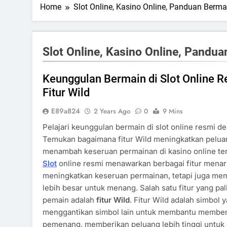
Home
Slot Online, Kasino Online, Panduan Berma
Slot Online, Kasino Online, Pandu
Keunggulan Bermain di Slot Online 
Fitur Wild
E89a824
2 Years Ago
0
9 Mins
Pelajari keunggulan bermain di slot online resmi de
Temukan bagaimana fitur Wild meningkatkan pelu
menambah keseruan permainan di kasino online te
Slot
online resmi menawarkan berbagai fitur menari
meningkatkan keseruan permainan, tetapi juga me
lebih besar untuk menang. Salah satu fitur yang pal
pemain adalah
fitur Wild
. Fitur Wild adalah simbol 
menggantikan simbol lain untuk membantu membe
pemenang, memberikan peluang lebih tinggi untu