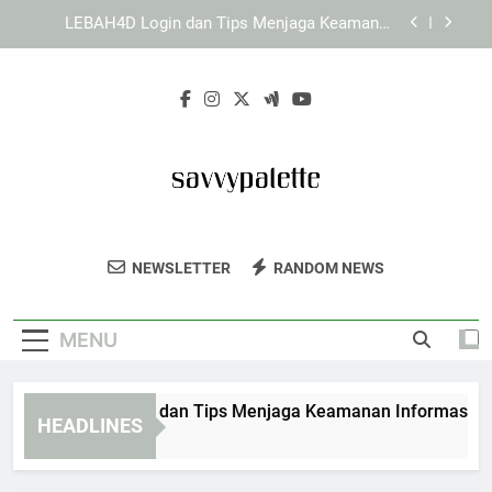
Skip
Login KAYA787 dan Tips Menjaga Keamanan
to
Akun
content
Cara Menjaga Keamanan Perangkat sebelum
Membuka KAYA787 Login
EDWINSLOT Login dan Tips Menjaga Keamanan
Informasi Akun
LEBAH4D Login dan Tips Menjaga Keamanan
Informasi Akun
Login KAYA787 dan Tips Menjaga Keamanan
Akun
Savvy Palette
Inspirasi Desain Kreatif Dan Tips Dekorasi
Cara Menjaga Keamanan Perangkat sebelum
NEWSLETTER
RANDOM NEWS
Membuka KAYA787 Login
Rumah Dari Savvy Palette. Solusi Untuk
Rumah Impian Anda.
MENU
WINSLOT Login dan Tips Menjaga Keamanan Informasi Akun
HEADLINES
eeks Ago