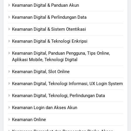
Keamanan Digital & Panduan Akun
Keamanan Digital & Perlindungan Data
Keamanan Digital & Sistem Otentikasi
Keamanan Digital & Teknologi Enkripsi
Keamanan Digital, Panduan Pengguna, Tips Online,
Aplikasi Mobile, Teknologi Digital
Keamanan Digital, Slot Online
Keamanan Digital, Teknologi Informasi, UX Login System
Keamanan Digital, Teknologi, Perlindungan Data
Keamanan Login dan Akses Akun
Keamanan Online