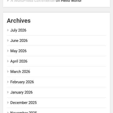
A WordPress Commenter
on
Hello world!
Archives
July 2026
June 2026
May 2026
April 2026
March 2026
February 2026
January 2026
December 2025
November 2025