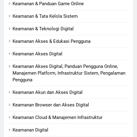
Keamanan & Panduan Game Online
Keamanan & Tata Kelola Sistem
Keamanan & Teknologi Digital
Keamanan Akses & Edukasi Pengguna
Keamanan Akses Digital
Keamanan Akses Digital, Panduan Pengguna Online,
Manajemen Platform, Infrastruktur Sistem, Pengalaman
Pengguna
Keamanan Akun dan Akses Digital
Keamanan Browser dan Akses Digital
Keamanan Cloud & Manajemen Infrastruktur
Keamanan Digital