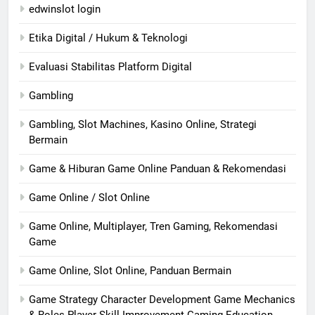
edwinslot login
Etika Digital / Hukum & Teknologi
Evaluasi Stabilitas Platform Digital
Gambling
Gambling, Slot Machines, Kasino Online, Strategi
Bermain
Game & Hiburan Game Online Panduan & Rekomendasi
Game Online / Slot Online
Game Online, Multiplayer, Tren Gaming, Rekomendasi
Game
Game Online, Slot Online, Panduan Bermain
Game Strategy Character Development Game Mechanics
& Roles Player Skill Improvement Gaming Education