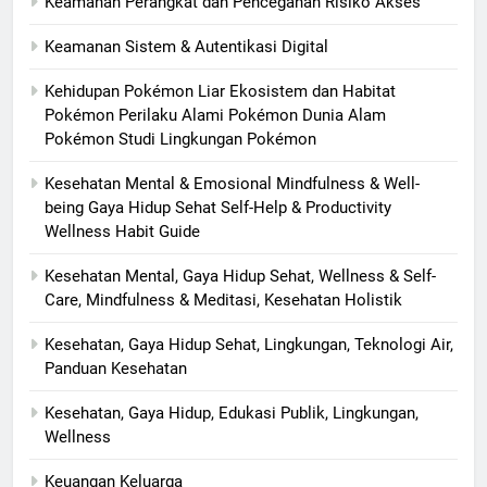
Keamanan Perangkat dan Pencegahan Risiko Akses
Keamanan Sistem & Autentikasi Digital
Kehidupan Pokémon Liar Ekosistem dan Habitat
Pokémon Perilaku Alami Pokémon Dunia Alam
Pokémon Studi Lingkungan Pokémon
Kesehatan Mental & Emosional Mindfulness & Well-
being Gaya Hidup Sehat Self-Help & Productivity
Wellness Habit Guide
Kesehatan Mental, Gaya Hidup Sehat, Wellness & Self-
Care, Mindfulness & Meditasi, Kesehatan Holistik
Kesehatan, Gaya Hidup Sehat, Lingkungan, Teknologi Air,
Panduan Kesehatan
Kesehatan, Gaya Hidup, Edukasi Publik, Lingkungan,
Wellness
Keuangan Keluarga