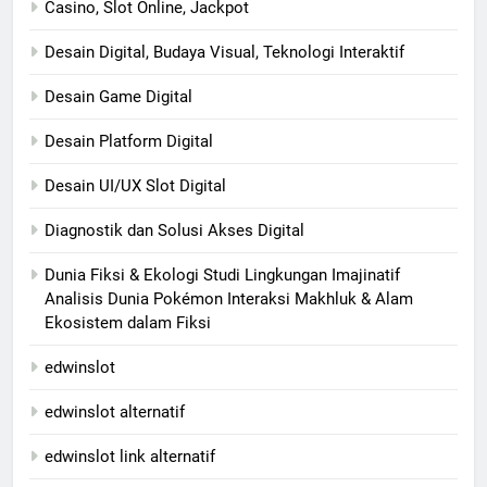
Casino, Slot Online, Jackpot
Desain Digital, Budaya Visual, Teknologi Interaktif
Desain Game Digital
Desain Platform Digital
Desain UI/UX Slot Digital
Diagnostik dan Solusi Akses Digital
Dunia Fiksi & Ekologi Studi Lingkungan Imajinatif
Analisis Dunia Pokémon Interaksi Makhluk & Alam
Ekosistem dalam Fiksi
edwinslot
edwinslot alternatif
edwinslot link alternatif