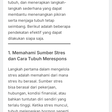
tubuh, dan menerapkan langkah-
langkah sederhana yang dapat
membantu menenangkan pikiran
serta menjaga tubuh tetap
seimbang. Berikut adalah beberapa
pendekatan efektif yang dapat
dilakukan siapa saja.
1. Memahami Sumber Stres
dan Cara Tubuh Merespons
Langkah pertama dalam mengelola
stres adalah memahami dari mana
stres itu berasal. Sumber stres
bisa berasal dari pekerjaan,
hubungan, kondisi finansial, atau
bahkan tuntutan diri sendiri yang
terlalu tinggi. Ketika stres muncul,
tubuh melepaskan hormon seperti