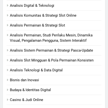
Analisis Digital & Teknologi
Analisis Komunitas & Strategi Slot Online
Analisis Permainan & Strategi Slot
Analisis Permainan, Studi Perilaku Mesin, Dinamika
Visual, Pengalaman Pengguna, Sistem Interaktif
Analisis Sistem Permainan & Strategi Pasca-Update
Analisis Slot Mingguan & Pola Permainan Konsisten
Analisis Teknologi & Data Digital
Bisnis dan Inovasi
Budaya & Identitas Digital
Casino & Judi Online