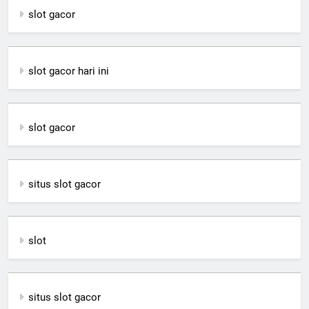
slot gacor
slot gacor hari ini
slot gacor
situs slot gacor
slot
situs slot gacor