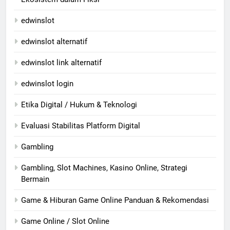
edwinslot
edwinslot alternatif
edwinslot link alternatif
edwinslot login
Etika Digital / Hukum & Teknologi
Evaluasi Stabilitas Platform Digital
Gambling
Gambling, Slot Machines, Kasino Online, Strategi
Bermain
Game & Hiburan Game Online Panduan & Rekomendasi
Game Online / Slot Online