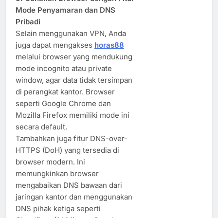
Mode Penyamaran dan DNS
Pribadi
Selain menggunakan VPN, Anda
juga dapat mengakses
horas88
melalui browser yang mendukung
mode incognito atau private
window, agar data tidak tersimpan
di perangkat kantor. Browser
seperti Google Chrome dan
Mozilla Firefox memiliki mode ini
secara default.
Tambahkan juga fitur DNS-over-
HTTPS (DoH) yang tersedia di
browser modern. Ini
memungkinkan browser
mengabaikan DNS bawaan dari
jaringan kantor dan menggunakan
DNS pihak ketiga seperti