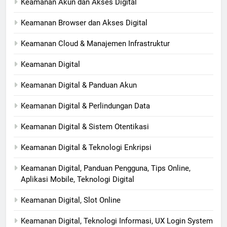
Keamanan Akun dan Akses Digital
Keamanan Browser dan Akses Digital
Keamanan Cloud & Manajemen Infrastruktur
Keamanan Digital
Keamanan Digital & Panduan Akun
Keamanan Digital & Perlindungan Data
Keamanan Digital & Sistem Otentikasi
Keamanan Digital & Teknologi Enkripsi
Keamanan Digital, Panduan Pengguna, Tips Online,
Aplikasi Mobile, Teknologi Digital
Keamanan Digital, Slot Online
Keamanan Digital, Teknologi Informasi, UX Login System