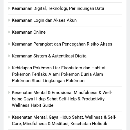
Keamanan Digital, Teknologi, Perlindungan Data
Keamanan Login dan Akses Akun
Keamanan Online
Keamanan Perangkat dan Pencegahan Risiko Akses
Keamanan Sistem & Autentikasi Digital
Kehidupan Pokémon Liar Ekosistem dan Habitat
Pokémon Perilaku Alami Pokémon Dunia Alam
Pokémon Studi Lingkungan Pokémon
Kesehatan Mental & Emosional Mindfulness & Well-
being Gaya Hidup Sehat Self-Help & Productivity
Wellness Habit Guide
Kesehatan Mental, Gaya Hidup Sehat, Wellness & Self-
Care, Mindfulness & Meditasi, Kesehatan Holistik