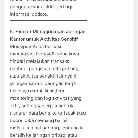
pengguna yang aktif berbagi
informasi update.
5. Hindari Menggunakan Jaringan
Kantor untuk Aktivitas Sensitif
Meskipun Anda berhasil
mengakses Horas88, sebaiknya
hindari melakukan transaksi
penting, pengisian data pribadi,
atau aktivitas sensitif lainnya di
jaringan kantor. Jaringan kerja
biasanya memiliki sistem
monitoring dan log aktivitas yang
aktif, sehingga segala bentuk
transfer data berisiko terlacak atau
bocor. Jika memang harus
melakukan hal penting, lebih baik
beralih ke jaringan pribadi atau