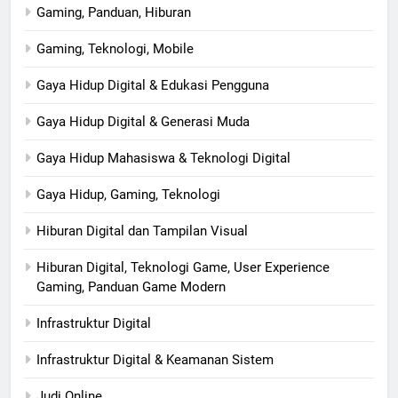
Gaming, Panduan, Hiburan
Gaming, Teknologi, Mobile
Gaya Hidup Digital & Edukasi Pengguna
Gaya Hidup Digital & Generasi Muda
Gaya Hidup Mahasiswa & Teknologi Digital
Gaya Hidup, Gaming, Teknologi
Hiburan Digital dan Tampilan Visual
Hiburan Digital, Teknologi Game, User Experience
Gaming, Panduan Game Modern
Infrastruktur Digital
Infrastruktur Digital & Keamanan Sistem
Judi Online