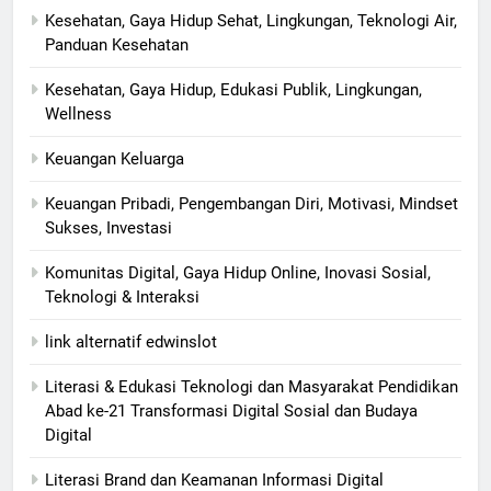
Kesehatan, Gaya Hidup Sehat, Lingkungan, Teknologi Air,
Panduan Kesehatan
Kesehatan, Gaya Hidup, Edukasi Publik, Lingkungan,
Wellness
Keuangan Keluarga
Keuangan Pribadi, Pengembangan Diri, Motivasi, Mindset
Sukses, Investasi
Komunitas Digital, Gaya Hidup Online, Inovasi Sosial,
Teknologi & Interaksi
link alternatif edwinslot
Literasi & Edukasi Teknologi dan Masyarakat Pendidikan
Abad ke-21 Transformasi Digital Sosial dan Budaya
Digital
Literasi Brand dan Keamanan Informasi Digital