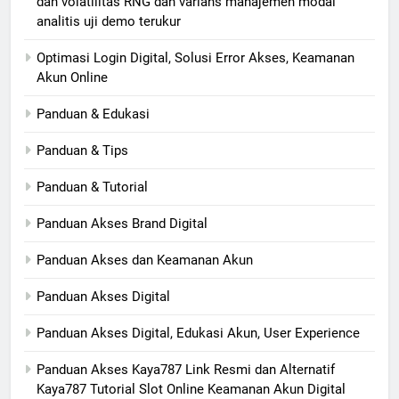
dan volatilitas RNG dan varians manajemen modal
analitis uji demo terukur
Optimasi Login Digital, Solusi Error Akses, Keamanan
Akun Online
Panduan & Edukasi
Panduan & Tips
Panduan & Tutorial
Panduan Akses Brand Digital
Panduan Akses dan Keamanan Akun
Panduan Akses Digital
Panduan Akses Digital, Edukasi Akun, User Experience
Panduan Akses Kaya787 Link Resmi dan Alternatif
Kaya787 Tutorial Slot Online Keamanan Akun Digital