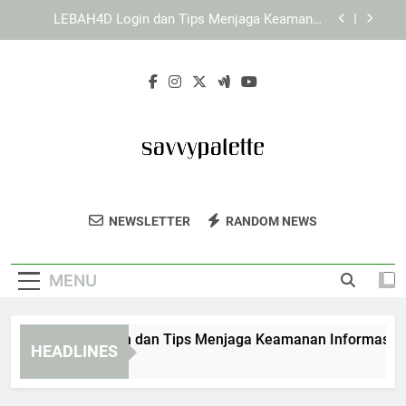
Skip
Login KAYA787 dan Tips Menjaga Keamanan
to
Akun
content
Cara Menjaga Keamanan Perangkat sebelum
Membuka KAYA787 Login
EDWINSLOT Login dan Tips Menjaga Keamanan
Informasi Akun
LEBAH4D Login dan Tips Menjaga Keamanan
Informasi Akun
Login KAYA787 dan Tips Menjaga Keamanan
Akun
Savvy Palette
Inspirasi Desain Kreatif Dan Tips Dekorasi
Cara Menjaga Keamanan Perangkat sebelum
NEWSLETTER
RANDOM NEWS
Membuka KAYA787 Login
Rumah Dari Savvy Palette. Solusi Untuk
Rumah Impian Anda.
MENU
EDWINSLOT Login dan Tips Menjaga Keamanan Informasi Aku
HEADLINES
 Weeks Ago