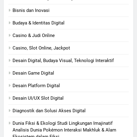
Bisnis dan Inovasi
Budaya & Identitas Digital
Casino & Judi Online
Casino, Slot Online, Jackpot
Desain Digital, Budaya Visual, Teknologi Interaktif
Desain Game Digital
Desain Platform Digital
Desain UI/UX Slot Digital
Diagnostik dan Solusi Akses Digital
Dunia Fiksi & Ekologi Studi Lingkungan Imajinatif
Analisis Dunia Pokémon Interaksi Makhluk & Alam
Ekosistem dalam Fiksi