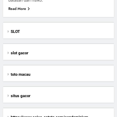
batasan dan risiko.
Read More
SLOT
slot gacor
toto macau
situs gacor