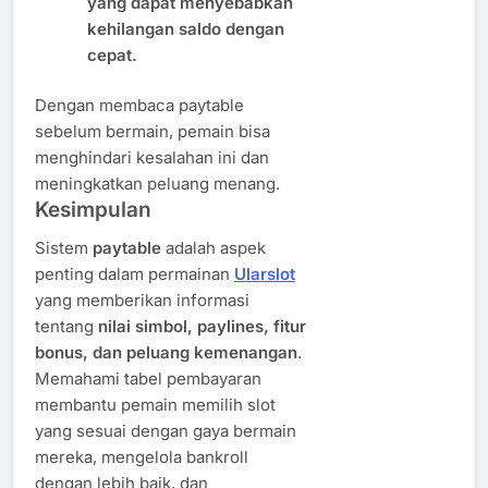
yang dapat menyebabkan
kehilangan saldo dengan
cepat.
Dengan membaca paytable
sebelum bermain, pemain bisa
menghindari kesalahan ini dan
meningkatkan peluang menang.
Kesimpulan
Sistem
paytable
adalah aspek
penting dalam permainan
Ularslot
yang memberikan informasi
tentang
nilai simbol, paylines, fitur
bonus, dan peluang kemenangan
.
Memahami tabel pembayaran
membantu pemain memilih slot
yang sesuai dengan gaya bermain
mereka, mengelola bankroll
dengan lebih baik, dan