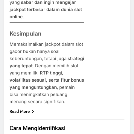
yang
sabar dan ingin mengejar
jackpot terbesar dalam dunia slot
online
.
Kesimpulan
Memaksimalkan jackpot dalam slot
gacor bukan hanya soal
keberuntungan, tetapi juga
strategi
yang tepat
. Dengan memilih slot
yang memiliki
RTP tinggi,
volatilitas sesuai, serta fitur bonus
yang menguntungkan
, pemain
bisa meningkatkan peluang
menang secara signifikan.
Read More
Cara Mengidentifikasi