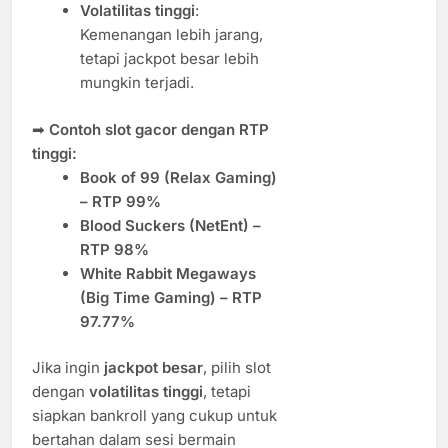
Volatilitas tinggi
:
Kemenangan lebih jarang,
tetapi jackpot besar lebih
mungkin terjadi.
➡
Contoh slot gacor dengan RTP
tinggi:
Book of 99 (Relax Gaming)
– RTP 99%
Blood Suckers (NetEnt) –
RTP 98%
White Rabbit Megaways
(Big Time Gaming) – RTP
97.77%
Jika ingin
jackpot besar
, pilih slot
dengan
volatilitas tinggi
, tetapi
siapkan bankroll yang cukup untuk
bertahan dalam sesi bermain