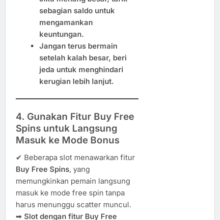
sebagian saldo untuk
mengamankan
keuntungan.
Jangan terus bermain
setelah kalah besar, beri
jeda untuk menghindari
kerugian lebih lanjut.
4. Gunakan Fitur Buy Free
Spins untuk Langsung
Masuk ke Mode Bonus
✔ Beberapa slot menawarkan fitur
Buy Free Spins
, yang
memungkinkan pemain langsung
masuk ke mode free spin tanpa
harus menunggu scatter muncul.
➡
Slot dengan fitur Buy Free