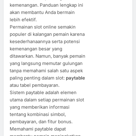
kemenangan. Panduan lengkap ini
akan membantu Anda bermain
lebih efektif.
Permainan slot online semakin
populer di kalangan pemain karena
kesederhanaannya serta potensi
kemenangan besar yang
ditawarkan. Namun, banyak pemain
yang langsung memutar gulungan
tanpa memahami salah satu aspek
paling penting dalam slot:
paytable
atau tabel pembayaran.
Sistem paytable adalah elemen
utama dalam setiap permainan slot
yang memberikan informasi
tentang kombinasi simbol,
pembayaran, dan fitur bonus.
Memahami paytable dapat