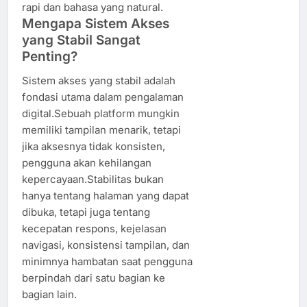
rapi dan bahasa yang natural.
Mengapa Sistem Akses
yang Stabil Sangat
Penting?
Sistem akses yang stabil adalah
fondasi utama dalam pengalaman
digital.Sebuah platform mungkin
memiliki tampilan menarik, tetapi
jika aksesnya tidak konsisten,
pengguna akan kehilangan
kepercayaan.Stabilitas bukan
hanya tentang halaman yang dapat
dibuka, tetapi juga tentang
kecepatan respons, kejelasan
navigasi, konsistensi tampilan, dan
minimnya hambatan saat pengguna
berpindah dari satu bagian ke
bagian lain.