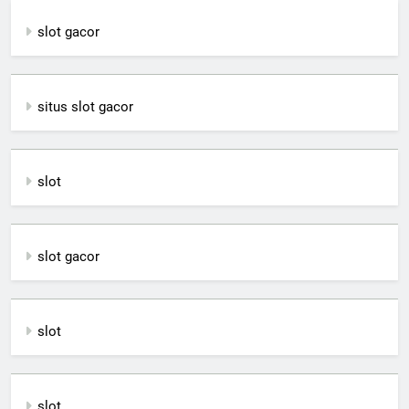
slot gacor
situs slot gacor
slot
slot gacor
slot
slot