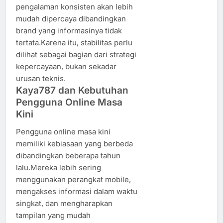
pengalaman konsisten akan lebih
mudah dipercaya dibandingkan
brand yang informasinya tidak
tertata.Karena itu, stabilitas perlu
dilihat sebagai bagian dari strategi
kepercayaan, bukan sekadar
urusan teknis.
Kaya787 dan Kebutuhan
Pengguna Online Masa
Kini
Pengguna online masa kini
memiliki kebiasaan yang berbeda
dibandingkan beberapa tahun
lalu.Mereka lebih sering
menggunakan perangkat mobile,
mengakses informasi dalam waktu
singkat, dan mengharapkan
tampilan yang mudah