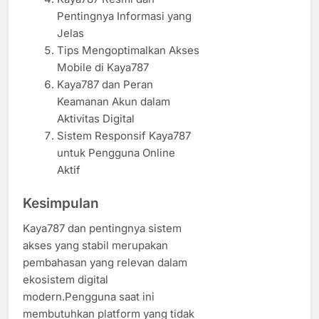
Pentingnya Informasi yang
Jelas
Tips Mengoptimalkan Akses
Mobile di Kaya787
Kaya787 dan Peran
Keamanan Akun dalam
Aktivitas Digital
Sistem Responsif Kaya787
untuk Pengguna Online
Aktif
Kesimpulan
Kaya787 dan pentingnya sistem
akses yang stabil merupakan
pembahasan yang relevan dalam
ekosistem digital
modern.Pengguna saat ini
membutuhkan platform yang tidak