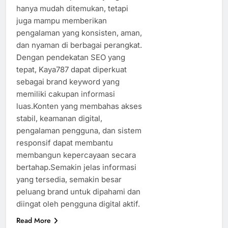
hanya mudah ditemukan, tetapi
juga mampu memberikan
pengalaman yang konsisten, aman,
dan nyaman di berbagai perangkat.
Dengan pendekatan SEO yang
tepat, Kaya787 dapat diperkuat
sebagai brand keyword yang
memiliki cakupan informasi
luas.Konten yang membahas akses
stabil, keamanan digital,
pengalaman pengguna, dan sistem
responsif dapat membantu
membangun kepercayaan secara
bertahap.Semakin jelas informasi
yang tersedia, semakin besar
peluang brand untuk dipahami dan
diingat oleh pengguna digital aktif.
Read More