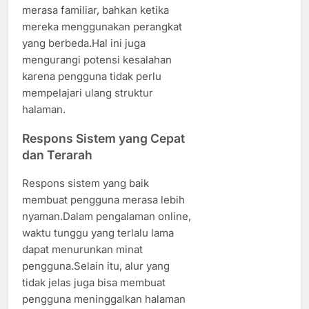
merasa familiar, bahkan ketika
mereka menggunakan perangkat
yang berbeda.Hal ini juga
mengurangi potensi kesalahan
karena pengguna tidak perlu
mempelajari ulang struktur
halaman.
Respons Sistem yang Cepat
dan Terarah
Respons sistem yang baik
membuat pengguna merasa lebih
nyaman.Dalam pengalaman online,
waktu tunggu yang terlalu lama
dapat menurunkan minat
pengguna.Selain itu, alur yang
tidak jelas juga bisa membuat
pengguna meninggalkan halaman