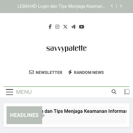
Skip
Login KAYA787 dan Tips Menjaga Keamanan
to
Akun
content
Cara Menjaga Keamanan Perangkat sebelum
Membuka KAYA787 Login
EDWINSLOT Login dan Tips Menjaga Keamanan
Informasi Akun
LEBAH4D Login dan Tips Menjaga Keamanan
Informasi Akun
Login KAYA787 dan Tips Menjaga Keamanan
Akun
Savvy Palette
Inspirasi Desain Kreatif Dan Tips Dekorasi
Cara Menjaga Keamanan Perangkat sebelum
NEWSLETTER
RANDOM NEWS
Membuka KAYA787 Login
Rumah Dari Savvy Palette. Solusi Untuk
Rumah Impian Anda.
MENU
DWINSLOT Login dan Tips Menjaga Keamanan Informasi Akun
HEADLINES
Weeks Ago