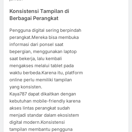
Konsistensi Tampilan di
Berbagai Perangkat
Pengguna digital sering berpindah
perangkat.Mereka bisa membuka
informasi dari ponsel saat
bepergian, menggunakan laptop
saat bekerja, lalu kembali
mengakses melalui tablet pada
waktu berbeda.Karena itu, platform
online perlu memiliki tampilan
yang konsisten.
Kaya787 dapat dikaitkan dengan
kebutuhan mobile-friendly karena
akses lintas perangkat sudah
menjadi standar dalam ekosistem
digital modern.Konsistensi
tampilan membantu pengguna