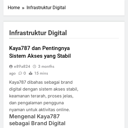
Home
Infrastruktur Digital
Infrastruktur Digital
Kaya787 dan Pentingnya
Sistem Akses yang Stabil
e89a824
3 months
ago
0
15 mins
Kaya787 dibahas sebagai brand
digital dengan sistem akses stabil,
keamanan terarah, proses jelas,
dan pengalaman pengguna
nyaman untuk aktivitas online.
Mengenal Kaya787
sebagai Brand Digital