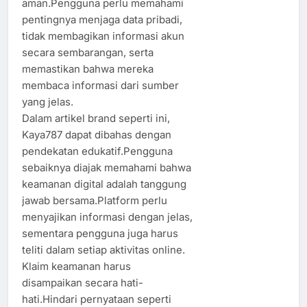
aman.Pengguna perlu memahami
pentingnya menjaga data pribadi,
tidak membagikan informasi akun
secara sembarangan, serta
memastikan bahwa mereka
membaca informasi dari sumber
yang jelas.
Dalam artikel brand seperti ini,
Kaya787 dapat dibahas dengan
pendekatan edukatif.Pengguna
sebaiknya diajak memahami bahwa
keamanan digital adalah tanggung
jawab bersama.Platform perlu
menyajikan informasi dengan jelas,
sementara pengguna juga harus
teliti dalam setiap aktivitas online.
Klaim keamanan harus
disampaikan secara hati-
hati.Hindari pernyataan seperti