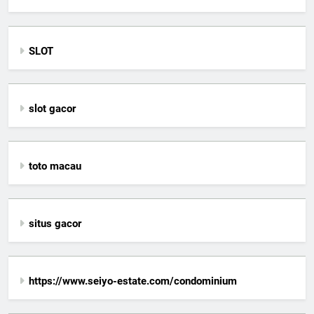
SLOT
slot gacor
toto macau
situs gacor
https://www.seiyo-estate.com/condominium