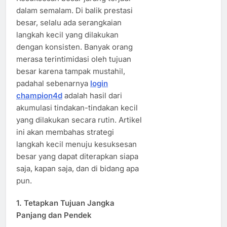
dalam semalam. Di balik prestasi
besar, selalu ada serangkaian
langkah kecil yang dilakukan
dengan konsisten. Banyak orang
merasa terintimidasi oleh tujuan
besar karena tampak mustahil,
padahal sebenarnya
login
champion4d
adalah hasil dari
akumulasi tindakan-tindakan kecil
yang dilakukan secara rutin. Artikel
ini akan membahas strategi
langkah kecil menuju kesuksesan
besar yang dapat diterapkan siapa
saja, kapan saja, dan di bidang apa
pun.
1. Tetapkan Tujuan Jangka
Panjang dan Pendek