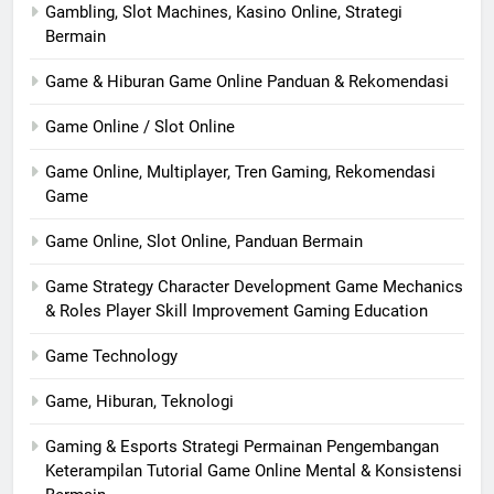
Gambling, Slot Machines, Kasino Online, Strategi
Bermain
Game & Hiburan Game Online Panduan & Rekomendasi
Game Online / Slot Online
Game Online, Multiplayer, Tren Gaming, Rekomendasi
Game
Game Online, Slot Online, Panduan Bermain
Game Strategy Character Development Game Mechanics
& Roles Player Skill Improvement Gaming Education
Game Technology
Game, Hiburan, Teknologi
Gaming & Esports Strategi Permainan Pengembangan
Keterampilan Tutorial Game Online Mental & Konsistensi