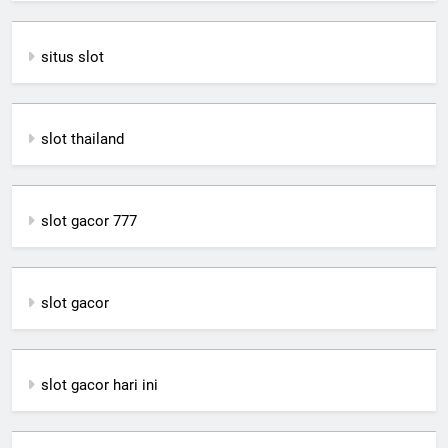
situs slot
slot thailand
slot gacor 777
slot gacor
slot gacor hari ini