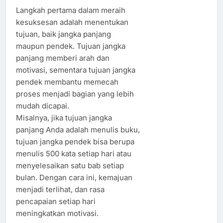
Langkah pertama dalam meraih
kesuksesan adalah menentukan
tujuan, baik jangka panjang
maupun pendek. Tujuan jangka
panjang memberi arah dan
motivasi, sementara tujuan jangka
pendek membantu memecah
proses menjadi bagian yang lebih
mudah dicapai.
Misalnya, jika tujuan jangka
panjang Anda adalah menulis buku,
tujuan jangka pendek bisa berupa
menulis 500 kata setiap hari atau
menyelesaikan satu bab setiap
bulan. Dengan cara ini, kemajuan
menjadi terlihat, dan rasa
pencapaian setiap hari
meningkatkan motivasi.