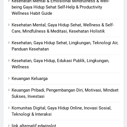
Kesehatan Mental & Emosional Mindfulness & Well-
being Gaya Hidup Sehat Self-Help & Productivity
Wellness Habit Guide
Kesehatan Mental, Gaya Hidup Sehat, Wellness & Self-
Care, Mindfulness & Meditasi, Kesehatan Holistik
Kesehatan, Gaya Hidup Sehat, Lingkungan, Teknologi Air,
Panduan Kesehatan
Kesehatan, Gaya Hidup, Edukasi Publik, Lingkungan,
Wellness
Keuangan Keluarga
Keuangan Pribadi, Pengembangan Diri, Motivasi, Mindset
Sukses, Investasi
Komunitas Digital, Gaya Hidup Online, Inovasi Sosial,
Teknologi & Interaksi
link alternatif edwinslot