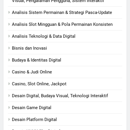
Visual, Pengalaman Pengguna, Sistem Interaktif
Analisis Sistem Permainan & Strategi Pasca-Update
Analisis Slot Mingguan & Pola Permainan Konsisten
Analisis Teknologi & Data Digital
Bisnis dan Inovasi
Budaya & Identitas Digital
Casino & Judi Online
Casino, Slot Online, Jackpot
Desain Digital, Budaya Visual, Teknologi Interaktif
Desain Game Digital
Desain Platform Digital