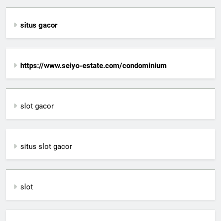
situs gacor
https://www.seiyo-estate.com/condominium
slot gacor
situs slot gacor
slot