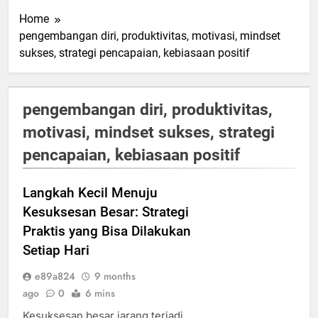
Home
pengembangan diri, produktivitas, motivasi, mindset
sukses, strategi pencapaian, kebiasaan positif
pengembangan diri, produktivitas,
motivasi, mindset sukses, strategi
pencapaian, kebiasaan positif
Langkah Kecil Menuju
Kesuksesan Besar: Strategi
Praktis yang Bisa Dilakukan
Setiap Hari
e89a824
9 months
ago
0
6 mins
Kesuksesan besar jarang terjadi