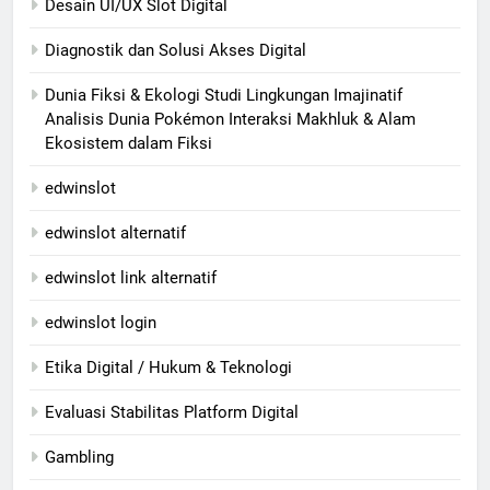
Desain UI/UX Slot Digital
Diagnostik dan Solusi Akses Digital
Dunia Fiksi & Ekologi Studi Lingkungan Imajinatif
Analisis Dunia Pokémon Interaksi Makhluk & Alam
Ekosistem dalam Fiksi
edwinslot
edwinslot alternatif
edwinslot link alternatif
edwinslot login
Etika Digital / Hukum & Teknologi
Evaluasi Stabilitas Platform Digital
Gambling