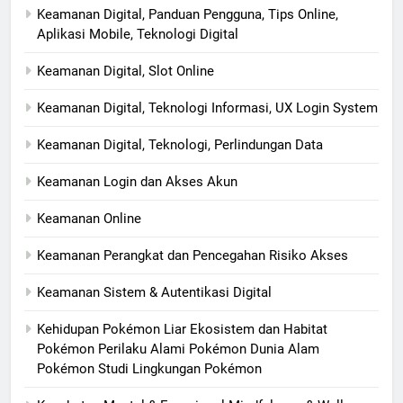
Keamanan Digital, Panduan Pengguna, Tips Online,
Aplikasi Mobile, Teknologi Digital
Keamanan Digital, Slot Online
Keamanan Digital, Teknologi Informasi, UX Login System
Keamanan Digital, Teknologi, Perlindungan Data
Keamanan Login dan Akses Akun
Keamanan Online
Keamanan Perangkat dan Pencegahan Risiko Akses
Keamanan Sistem & Autentikasi Digital
Kehidupan Pokémon Liar Ekosistem dan Habitat
Pokémon Perilaku Alami Pokémon Dunia Alam
Pokémon Studi Lingkungan Pokémon