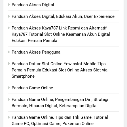
Panduan Akses Digital
Panduan Akses Digital, Edukasi Akun, User Experience
Panduan Akses Kaya787 Link Resmi dan Alternatif
Kaya787 Tutorial Slot Online Keamanan Akun Digital
Edukasi Pemain Pemula
Panduan Akses Pengguna
Panduan Daftar Slot Online Edwinslot Mobile Tips
Pemain Pemula Edukasi Slot Online Akses Slot via
Smartphone
Panduan Game Online
Panduan Game Online, Pengembangan Diri, Strategi
Bermain, Hiburan Digital, Keterampilan Digital
Panduan Game Online, Tips dan Trik Game, Tutorial
Game PC, Optimasi Game, Pokémon Online