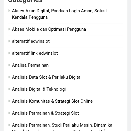
Akses Akun Digital, Panduan Login Aman, Solusi
Kendala Pengguna
Akses Mobile dan Optimasi Pengguna
alternatif edwinslot
alternatif link edwinslot
Analisa Permainan
Analisis Data Slot & Perilaku Digital
Analisis Digital & Teknologi
Analisis Komunitas & Strategi Slot Online
Analisis Permainan & Strategi Slot
Analisis Permainan, Studi Perilaku Mesin, Dinamika