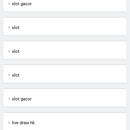
slot gacor
slot
slot
slot
slot gacor
live draw hk