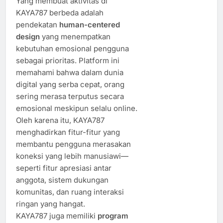
Yang membuat aktivitas di
KAYA787 berbeda adalah
pendekatan
human-centered
design
yang menempatkan
kebutuhan emosional pengguna
sebagai prioritas. Platform ini
memahami bahwa dalam dunia
digital yang serba cepat, orang
sering merasa terputus secara
emosional meskipun selalu online.
Oleh karena itu, KAYA787
menghadirkan fitur-fitur yang
membantu pengguna merasakan
koneksi yang lebih manusiawi—
seperti fitur apresiasi antar
anggota, sistem dukungan
komunitas, dan ruang interaksi
ringan yang hangat.
KAYA787 juga memiliki
program