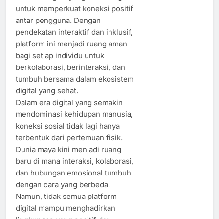
untuk memperkuat koneksi positif
antar pengguna. Dengan
pendekatan interaktif dan inklusif,
platform ini menjadi ruang aman
bagi setiap individu untuk
berkolaborasi, berinteraksi, dan
tumbuh bersama dalam ekosistem
digital yang sehat.
Dalam era digital yang semakin
mendominasi kehidupan manusia,
koneksi sosial tidak lagi hanya
terbentuk dari pertemuan fisik.
Dunia maya kini menjadi ruang
baru di mana interaksi, kolaborasi,
dan hubungan emosional tumbuh
dengan cara yang berbeda.
Namun, tidak semua platform
digital mampu menghadirkan