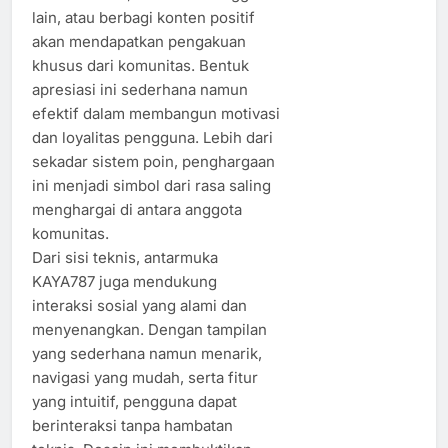
lain, atau berbagi konten positif
akan mendapatkan pengakuan
khusus dari komunitas. Bentuk
apresiasi ini sederhana namun
efektif dalam membangun motivasi
dan loyalitas pengguna. Lebih dari
sekadar sistem poin, penghargaan
ini menjadi simbol dari rasa saling
menghargai di antara anggota
komunitas.
Dari sisi teknis, antarmuka
KAYA787 juga mendukung
interaksi sosial yang alami dan
menyenangkan. Dengan tampilan
yang sederhana namun menarik,
navigasi yang mudah, serta fitur
yang intuitif, pengguna dapat
berinteraksi tanpa hambatan