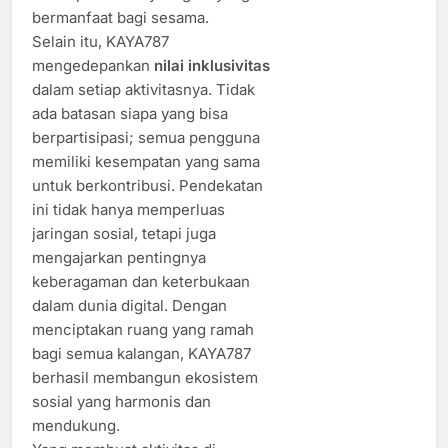
bermanfaat bagi sesama.
Selain itu, KAYA787
mengedepankan
nilai inklusivitas
dalam setiap aktivitasnya. Tidak
ada batasan siapa yang bisa
berpartisipasi; semua pengguna
memiliki kesempatan yang sama
untuk berkontribusi. Pendekatan
ini tidak hanya memperluas
jaringan sosial, tetapi juga
mengajarkan pentingnya
keberagaman dan keterbukaan
dalam dunia digital. Dengan
menciptakan ruang yang ramah
bagi semua kalangan, KAYA787
berhasil membangun ekosistem
sosial yang harmonis dan
mendukung.