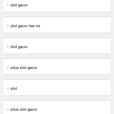
slot gacor
slot gacor hari ini
slot gacor
situs slot gacor
slot
situs slot gacor