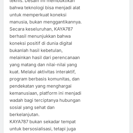
teknis. Desain ini membuktikan
bahwa teknologi bisa menjadi alat
untuk memperkuat koneksi
manusia, bukan menggantikannya.
Secara keseluruhan, KAYA787
berhasil menunjukkan bahwa
koneksi positif di dunia digital
bukanlah hasil kebetulan,
melainkan hasil dari perencanaan
yang matang dan nilai-nilai yang
kuat. Melalui aktivitas interaktif,
program berbasis komunitas, dan
pendekatan yang menghargai
kemanusiaan, platform ini menjadi
wadah bagi terciptanya hubungan
sosial yang sehat dan
berkelanjutan.
KAYA787 bukan sekadar tempat
untuk bersosialisasi, tetapi juga