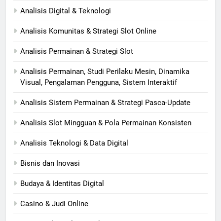
Analisis Digital & Teknologi
Analisis Komunitas & Strategi Slot Online
Analisis Permainan & Strategi Slot
Analisis Permainan, Studi Perilaku Mesin, Dinamika
Visual, Pengalaman Pengguna, Sistem Interaktif
Analisis Sistem Permainan & Strategi Pasca-Update
Analisis Slot Mingguan & Pola Permainan Konsisten
Analisis Teknologi & Data Digital
Bisnis dan Inovasi
Budaya & Identitas Digital
Casino & Judi Online