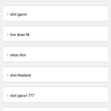
slot gacor
live draw hk
situs slot
slot thailand
slot gacor 777