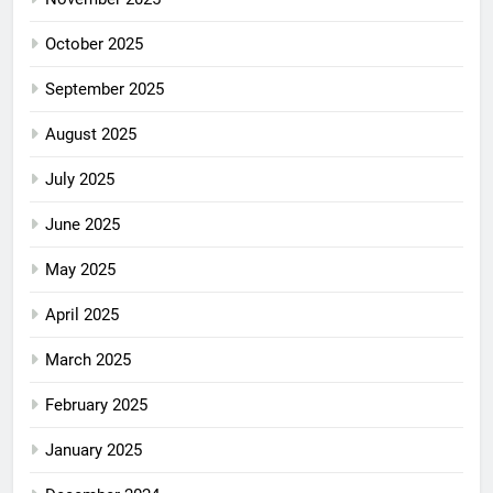
October 2025
September 2025
August 2025
July 2025
June 2025
May 2025
April 2025
March 2025
February 2025
January 2025