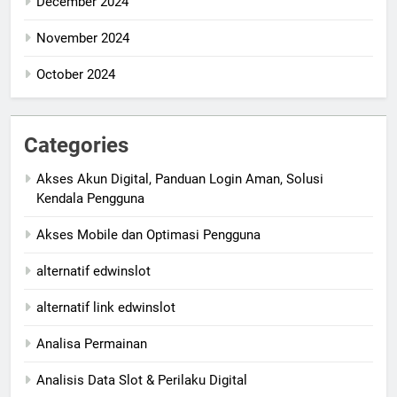
December 2024
November 2024
October 2024
Categories
Akses Akun Digital, Panduan Login Aman, Solusi
Kendala Pengguna
Akses Mobile dan Optimasi Pengguna
alternatif edwinslot
alternatif link edwinslot
Analisa Permainan
Analisis Data Slot & Perilaku Digital