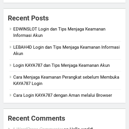
Recent Posts
EDWINSLOT Login dan Tips Menjaga Keamanan
Informasi Akun
LEBAH4D Login dan Tips Menjaga Keamanan Informasi
Akun
Login KAYA787 dan Tips Menjaga Keamanan Akun
Cara Menjaga Keamanan Perangkat sebelum Membuka
KAYA787 Login
Cara Login KAYA787 dengan Aman melalui Browser
Recent Comments