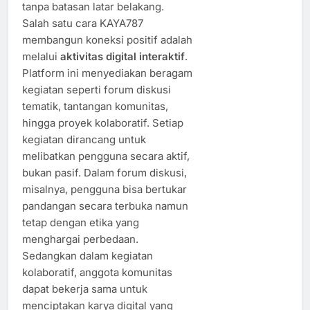
tanpa batasan latar belakang.
Salah satu cara KAYA787
membangun koneksi positif adalah
melalui
aktivitas digital interaktif
.
Platform ini menyediakan beragam
kegiatan seperti forum diskusi
tematik, tantangan komunitas,
hingga proyek kolaboratif. Setiap
kegiatan dirancang untuk
melibatkan pengguna secara aktif,
bukan pasif. Dalam forum diskusi,
misalnya, pengguna bisa bertukar
pandangan secara terbuka namun
tetap dengan etika yang
menghargai perbedaan.
Sedangkan dalam kegiatan
kolaboratif, anggota komunitas
dapat bekerja sama untuk
menciptakan karya digital yang