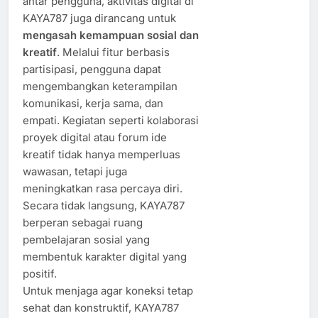
antar pengguna, aktivitas digital di
KAYA787 juga dirancang untuk
mengasah kemampuan sosial dan
kreatif
. Melalui fitur berbasis
partisipasi, pengguna dapat
mengembangkan keterampilan
komunikasi, kerja sama, dan
empati. Kegiatan seperti kolaborasi
proyek digital atau forum ide
kreatif tidak hanya memperluas
wawasan, tetapi juga
meningkatkan rasa percaya diri.
Secara tidak langsung, KAYA787
berperan sebagai ruang
pembelajaran sosial yang
membentuk karakter digital yang
positif.
Untuk menjaga agar koneksi tetap
sehat dan konstruktif, KAYA787