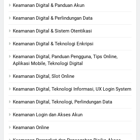
Keamanan Digital & Panduan Akun
Keamanan Digital & Perlindungan Data
Keamanan Digital & Sistem Otentikasi
Keamanan Digital & Teknologi Enkripsi
Keamanan Digital, Panduan Pengguna, Tips Online,
Aplikasi Mobile, Teknologi Digital
Keamanan Digital, Slot Online
Keamanan Digital, Teknologi Informasi, UX Login System
Keamanan Digital, Teknologi, Perlindungan Data
Keamanan Login dan Akses Akun
Keamanan Online