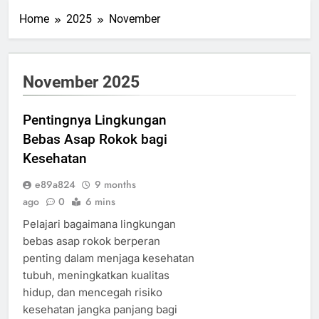
Home
2025
November
November 2025
Pentingnya Lingkungan
Bebas Asap Rokok bagi
Kesehatan
e89a824
9 months
ago
0
6 mins
Pelajari bagaimana lingkungan
bebas asap rokok berperan
penting dalam menjaga kesehatan
tubuh, meningkatkan kualitas
hidup, dan mencegah risiko
kesehatan jangka panjang bagi