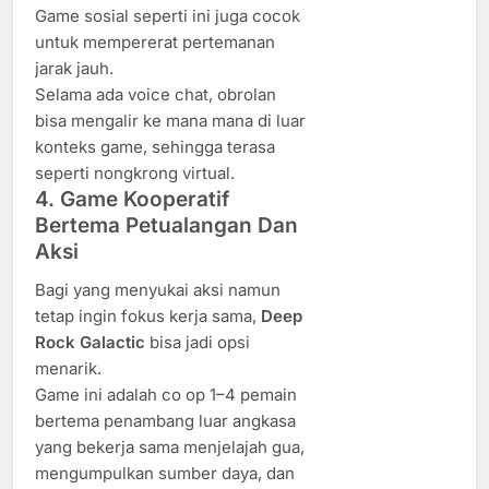
Game sosial seperti ini juga cocok
untuk mempererat pertemanan
jarak jauh.
Selama ada voice chat, obrolan
bisa mengalir ke mana mana di luar
konteks game, sehingga terasa
seperti nongkrong virtual.
4. Game Kooperatif
Bertema Petualangan Dan
Aksi
Bagi yang menyukai aksi namun
tetap ingin fokus kerja sama,
Deep
Rock Galactic
bisa jadi opsi
menarik.
Game ini adalah co op 1–4 pemain
bertema penambang luar angkasa
yang bekerja sama menjelajah gua,
mengumpulkan sumber daya, dan