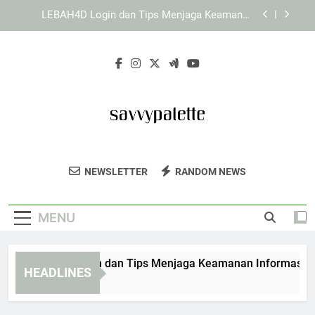
Skip
Login KAYA787 dan Tips Menjaga Keamanan
to
Akun
content
Cara Menjaga Keamanan Perangkat sebelum
Membuka KAYA787 Login
EDWINSLOT Login dan Tips Menjaga Keamanan
Informasi Akun
LEBAH4D Login dan Tips Menjaga Keamanan
Informasi Akun
Login KAYA787 dan Tips Menjaga Keamanan
Akun
Savvy Palette
Inspirasi Desain Kreatif Dan Tips Dekorasi
Cara Menjaga Keamanan Perangkat sebelum
NEWSLETTER
RANDOM NEWS
Membuka KAYA787 Login
Rumah Dari Savvy Palette. Solusi Untuk
Rumah Impian Anda.
MENU
DWINSLOT Login dan Tips Menjaga Keamanan Informasi Akun
HEADLINES
Weeks Ago