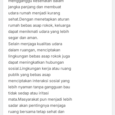
mengganggu kesehatan dalam
jangka panjang dan membuat
udara rumah menjadi kurang
sehat.Dengan menetapkan aturan
rumah bebas asap rokok, keluarga
dapat menikmati udara yang lebih
segar dan aman.
Selain menjaga kualitas udara
dalam ruangan, menciptakan
lingkungan bebas asap rokok juga
dapat meningkatkan hubungan
sosial.Lingkungan kerja atau ruang
publik yang bebas asap
menciptakan interaksi sosial yang
lebih nyaman tanpa gangguan bau
tidak sedap atau iritasi
mata.Masyarakat pun menjadi lebih
sadar akan pentingnya menjaga
ruang bersama tetap sehat dan