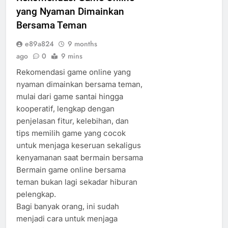
yang Nyaman Dimainkan
Bersama Teman
e89a824
9 months
ago
0
9 mins
Rekomendasi game online yang
nyaman dimainkan bersama teman,
mulai dari game santai hingga
kooperatif, lengkap dengan
penjelasan fitur, kelebihan, dan
tips memilih game yang cocok
untuk menjaga keseruan sekaligus
kenyamanan saat bermain bersama
Bermain game online bersama
teman bukan lagi sekadar hiburan
pelengkap.
Bagi banyak orang, ini sudah
menjadi cara untuk menjaga