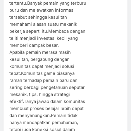
tertentu.Banyak pemain yang terburu
buru dan melewatkan informasi
tersebut sehingga kesulitan
memahami alasan suatu mekanik
bekerja seperti itu.Membaca dengan
teliti menjadi investasi kecil yang
memberi dampak besar.
Apabila pemain merasa masih
kesulitan, bergabung dengan
komunitas dapat menjadi solusi
tepat.Komunitas game biasanya
ramah terhadap pemain baru dan
sering berbagi pengetahuan seputar
mekanik, tips, hingga strategi
efektif.Tanya jawab dalam komunitas
membuat proses belajar lebih cepat
dan menyenangkan.Pemain tidak
hanya mendapatkan pemahaman,
tetapi juga koneksi sosial dalam