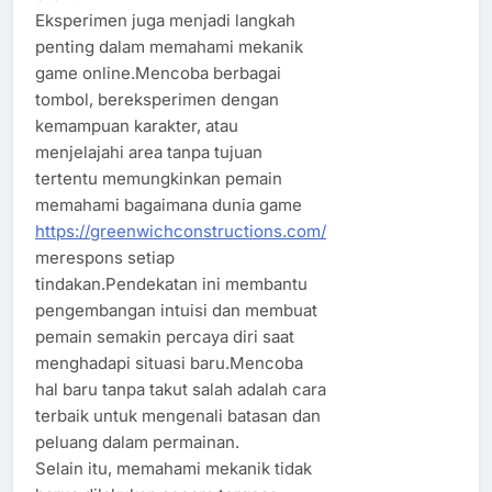
Eksperimen juga menjadi langkah
penting dalam memahami mekanik
game online.Mencoba berbagai
tombol, bereksperimen dengan
kemampuan karakter, atau
menjelajahi area tanpa tujuan
tertentu memungkinkan pemain
memahami bagaimana dunia game
https://greenwichconstructions.com/
merespons setiap
tindakan.Pendekatan ini membantu
pengembangan intuisi dan membuat
pemain semakin percaya diri saat
menghadapi situasi baru.Mencoba
hal baru tanpa takut salah adalah cara
terbaik untuk mengenali batasan dan
peluang dalam permainan.
Selain itu, memahami mekanik tidak