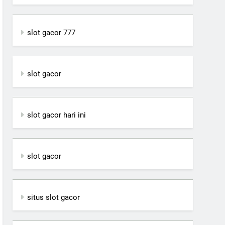
slot gacor 777
slot gacor
slot gacor hari ini
slot gacor
situs slot gacor