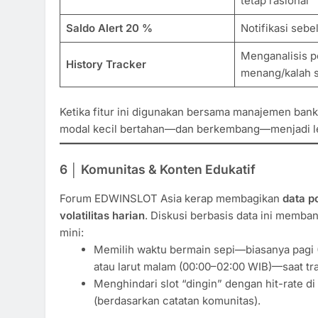
tetap rasional
Saldo Alert 20 %
Notifikasi sebe
Menganalisis p
History Tracker
menang/kalah s
Ketika fitur ini digunakan bersama manajemen bankr
modal kecil bertahan—dan berkembang—menjadi le
6 │ Komunitas & Konten Edukatif
Forum EDWINSLOT Asia kerap membagikan
data p
volatilitas harian
. Diskusi berbasis data ini memba
mini:
Memilih waktu bermain sepi—biasanya pagi 
atau larut malam (00:00–02:00 WIB)—saat tra
Menghindari slot “dingin” dengan hit-rate d
(berdasarkan catatan komunitas).