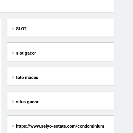
SLOT
slot gacor
toto macau
situs gacor
https://www.seiyo-estate.com/condominium