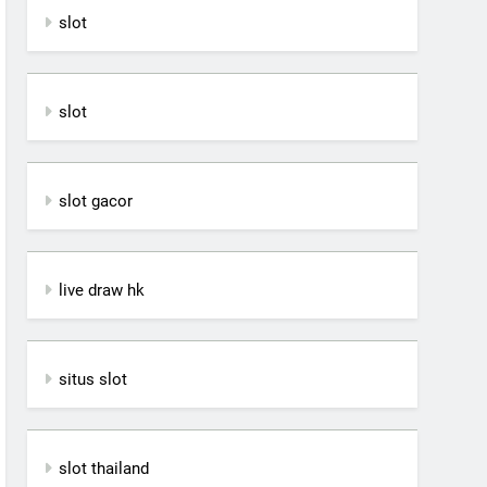
slot
slot
slot gacor
live draw hk
situs slot
slot thailand