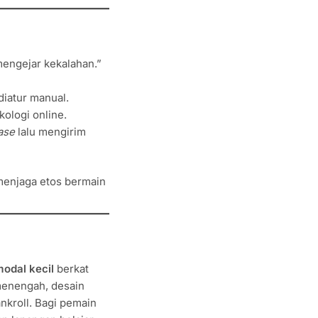
mengejar kekalahan.”
diatur manual.
ologi online.
ase
lalu mengirim
 menjaga etos bermain
odal kecil
berkat
 menengah, desain
ankroll. Bagi pemain