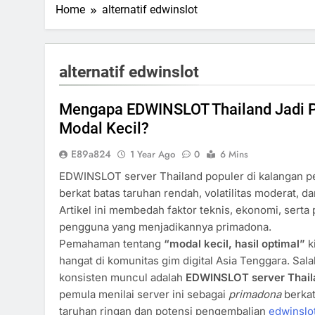
Home
alternatif edwinslot
alternatif edwinslot
Mengapa EDWINSLOT Thailand Jadi 
Modal Kecil?
E89a824
1 Year Ago
0
6 Mins
EDWINSLOT server Thailand populer di kalangan p
berkat batas taruhan rendah, volatilitas moderat, d
Artikel ini membedah faktor teknis, ekonomi, sert
pengguna yang menjadikannya primadona.
Pemahaman tentang
“modal kecil, hasil optimal”
k
hangat di komunitas gim digital Asia Tenggara. Sal
konsisten muncul adalah
EDWINSLOT server Thail
pemula menilai server ini sebagai
primadona
berkat
taruhan ringan dan potensi pengembalian
edwinslot