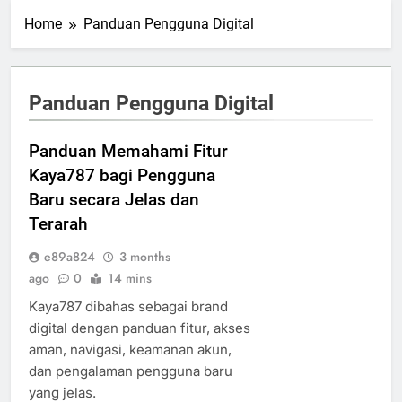
Home
Panduan Pengguna Digital
Panduan Pengguna Digital
Panduan Memahami Fitur
Kaya787 bagi Pengguna
Baru secara Jelas dan
Terarah
e89a824
3 months
ago
0
14 mins
Kaya787 dibahas sebagai brand
digital dengan panduan fitur, akses
aman, navigasi, keamanan akun,
dan pengalaman pengguna baru
yang jelas.