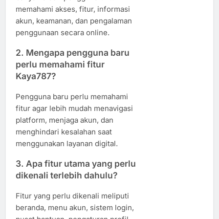
memahami akses, fitur, informasi
akun, keamanan, dan pengalaman
penggunaan secara online.
2. Mengapa pengguna baru
perlu memahami fitur
Kaya787?
Pengguna baru perlu memahami
fitur agar lebih mudah menavigasi
platform, menjaga akun, dan
menghindari kesalahan saat
menggunakan layanan digital.
3. Apa fitur utama yang perlu
dikenali terlebih dahulu?
Fitur yang perlu dikenali meliputi
beranda, menu akun, sistem login,