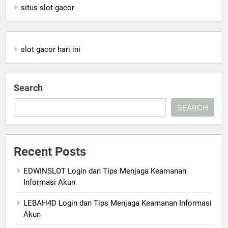
situs slot gacor
slot gacor hari ini
Search
SEARCH
Recent Posts
EDWINSLOT Login dan Tips Menjaga Keamanan
Informasi Akun
LEBAH4D Login dan Tips Menjaga Keamanan Informasi
Akun