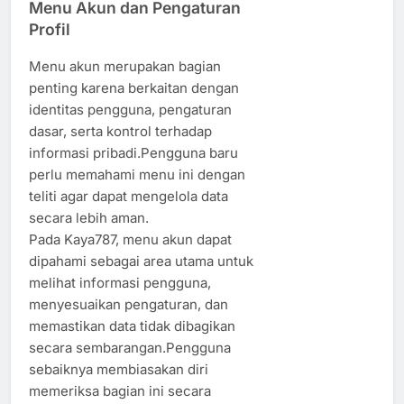
Menu Akun dan Pengaturan
Profil
Menu akun merupakan bagian
penting karena berkaitan dengan
identitas pengguna, pengaturan
dasar, serta kontrol terhadap
informasi pribadi.Pengguna baru
perlu memahami menu ini dengan
teliti agar dapat mengelola data
secara lebih aman.
Pada Kaya787, menu akun dapat
dipahami sebagai area utama untuk
melihat informasi pengguna,
menyesuaikan pengaturan, dan
memastikan data tidak dibagikan
secara sembarangan.Pengguna
sebaiknya membiasakan diri
memeriksa bagian ini secara