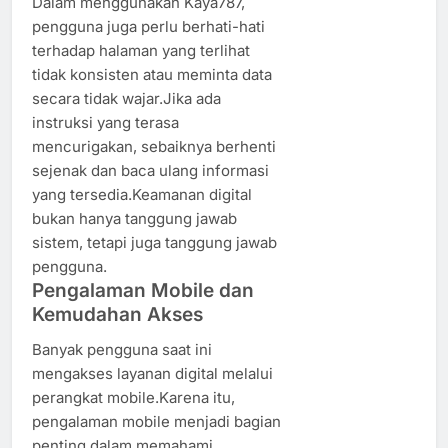
Dalam menggunakan Kaya787,
pengguna juga perlu berhati-hati
terhadap halaman yang terlihat
tidak konsisten atau meminta data
secara tidak wajar.Jika ada
instruksi yang terasa
mencurigakan, sebaiknya berhenti
sejenak dan baca ulang informasi
yang tersedia.Keamanan digital
bukan hanya tanggung jawab
sistem, tetapi juga tanggung jawab
pengguna.
Pengalaman Mobile dan
Kemudahan Akses
Banyak pengguna saat ini
mengakses layanan digital melalui
perangkat mobile.Karena itu,
pengalaman mobile menjadi bagian
penting dalam memahami