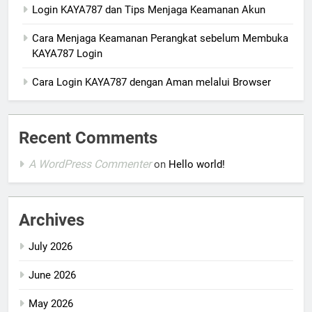
Login KAYA787 dan Tips Menjaga Keamanan Akun
Cara Menjaga Keamanan Perangkat sebelum Membuka
KAYA787 Login
Cara Login KAYA787 dengan Aman melalui Browser
Recent Comments
A WordPress Commenter
on
Hello world!
Archives
July 2026
June 2026
May 2026