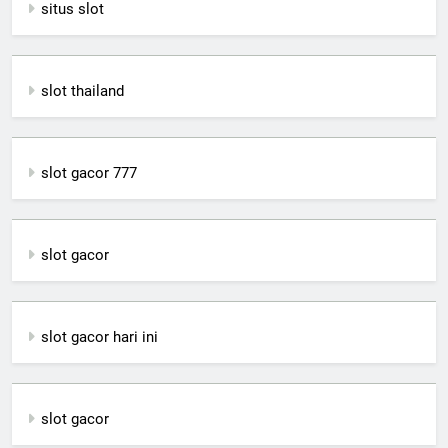
situs slot
slot thailand
slot gacor 777
slot gacor
slot gacor hari ini
slot gacor