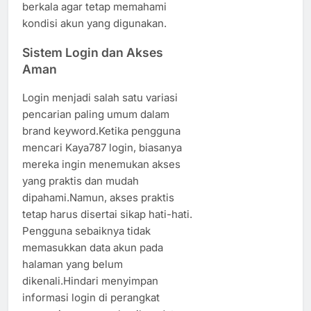
berkala agar tetap memahami
kondisi akun yang digunakan.
Sistem Login dan Akses
Aman
Login menjadi salah satu variasi
pencarian paling umum dalam
brand keyword.Ketika pengguna
mencari Kaya787 login, biasanya
mereka ingin menemukan akses
yang praktis dan mudah
dipahami.Namun, akses praktis
tetap harus disertai sikap hati-hati.
Pengguna sebaiknya tidak
memasukkan data akun pada
halaman yang belum
dikenali.Hindari menyimpan
informasi login di perangkat