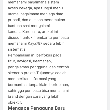
memahami bagaimana sistem
akses bekerja, apa fungsi menu
utama, bagaimana menjaga data
pribadi, dan di mana menemukan
bantuan saat mengalami
kendala.Karena itu, artikel ini
disusun untuk membantu pembaca
memahami Kaya787 secara lebih
sistematis.
Pembahasan ini berfokus pada
fitur, navigasi, keamanan,
pengalaman pengguna, dan contoh
skenario praktis.Tujuannya adalah
memberikan informasi yang
bermanfaat tanpa klaim berlebihan,
sehingga pembaca bisa memahami
brand dengan cara yang lebih
objektif.
Mengapa Pengguna Baru