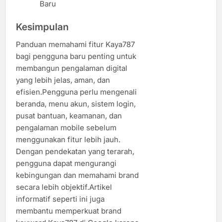
Baru
Kesimpulan
Panduan memahami fitur Kaya787
bagi pengguna baru penting untuk
membangun pengalaman digital
yang lebih jelas, aman, dan
efisien.Pengguna perlu mengenali
beranda, menu akun, sistem login,
pusat bantuan, keamanan, dan
pengalaman mobile sebelum
menggunakan fitur lebih jauh.
Dengan pendekatan yang terarah,
pengguna dapat mengurangi
kebingungan dan memahami brand
secara lebih objektif.Artikel
informatif seperti ini juga
membantu memperkuat brand