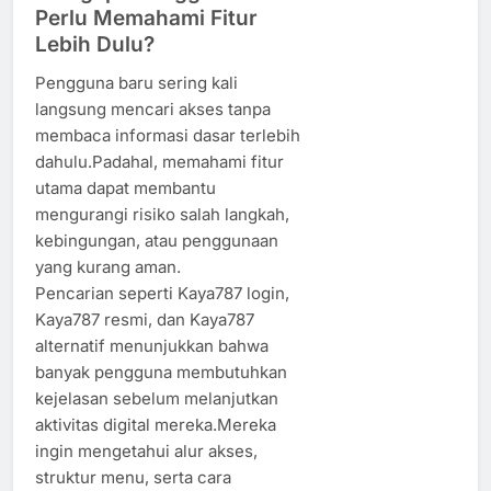
Perlu Memahami Fitur
Lebih Dulu?
Pengguna baru sering kali
langsung mencari akses tanpa
membaca informasi dasar terlebih
dahulu.Padahal, memahami fitur
utama dapat membantu
mengurangi risiko salah langkah,
kebingungan, atau penggunaan
yang kurang aman.
Pencarian seperti Kaya787 login,
Kaya787 resmi, dan Kaya787
alternatif menunjukkan bahwa
banyak pengguna membutuhkan
kejelasan sebelum melanjutkan
aktivitas digital mereka.Mereka
ingin mengetahui alur akses,
struktur menu, serta cara