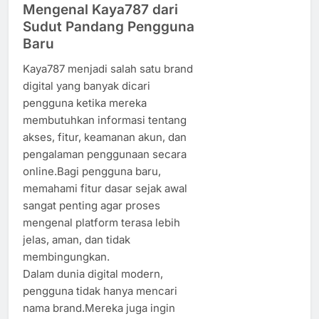
Mengenal Kaya787 dari
Sudut Pandang Pengguna
Baru
Kaya787 menjadi salah satu brand
digital yang banyak dicari
pengguna ketika mereka
membutuhkan informasi tentang
akses, fitur, keamanan akun, dan
pengalaman penggunaan secara
online.Bagi pengguna baru,
memahami fitur dasar sejak awal
sangat penting agar proses
mengenal platform terasa lebih
jelas, aman, dan tidak
membingungkan.
Dalam dunia digital modern,
pengguna tidak hanya mencari
nama brand.Mereka juga ingin