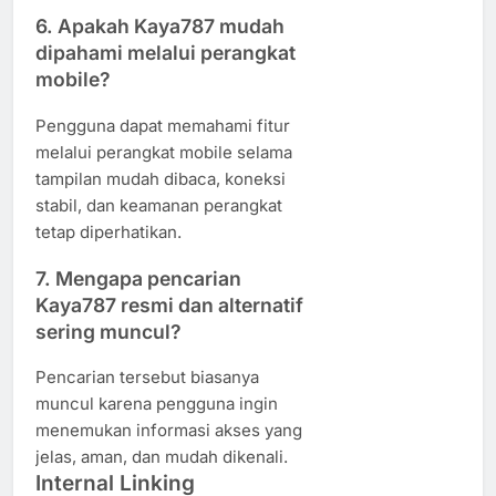
6. Apakah Kaya787 mudah
dipahami melalui perangkat
mobile?
Pengguna dapat memahami fitur
melalui perangkat mobile selama
tampilan mudah dibaca, koneksi
stabil, dan keamanan perangkat
tetap diperhatikan.
7. Mengapa pencarian
Kaya787 resmi dan alternatif
sering muncul?
Pencarian tersebut biasanya
muncul karena pengguna ingin
menemukan informasi akses yang
jelas, aman, dan mudah dikenali.
Internal Linking