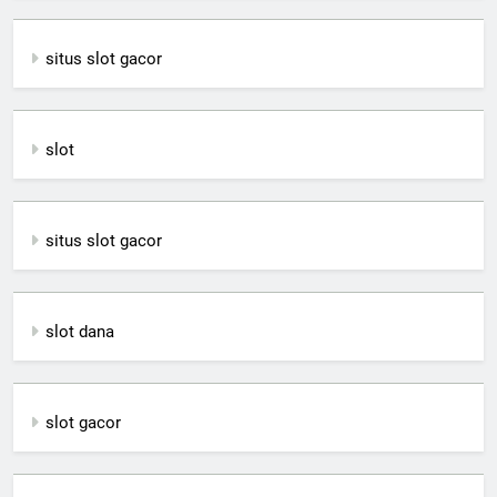
situs slot gacor
slot
situs slot gacor
slot dana
slot gacor