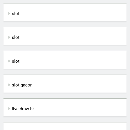
slot
slot
slot
slot gacor
live draw hk