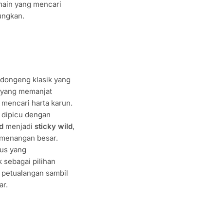
emain yang mencari
ungkan.
 dongeng klasik yang
yang memanjat
 mencari harta karun.
 dipicu dengan
d
menjadi
sticky wild
,
emenangan besar.
us yang
 sebagai pilihan
 petualangan sambil
ar.