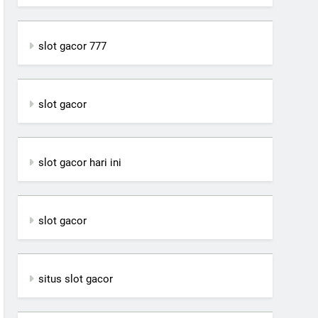
slot gacor 777
slot gacor
slot gacor hari ini
slot gacor
situs slot gacor