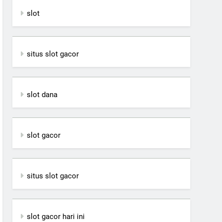
slot
situs slot gacor
slot dana
slot gacor
situs slot gacor
slot gacor hari ini