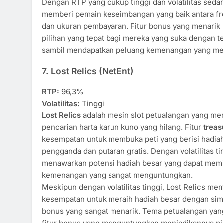
Dengan RTP yang cukup tinggi dan volatilitas seda
memberi pemain keseimbangan yang baik antara f
dan ukuran pembayaran. Fitur bonus yang menarik
pilihan yang tepat bagi mereka yang suka dengan 
sambil mendapatkan peluang kemenangan yang m
7.
Lost Relics (NetEnt)
RTP:
96,3%
Volatilitas:
Tinggi
Lost Relics
adalah mesin slot petualangan yang m
pencarian harta karun kuno yang hilang. Fitur
treas
kesempatan untuk membuka peti yang berisi hadiah
pengganda dan putaran gratis. Dengan volatilitas ti
menawarkan potensi hadiah besar yang dapat memi
kemenangan yang sangat menguntungkan.
Meskipun dengan volatilitas tinggi, Lost Relics m
kesempatan untuk meraih hadiah besar dengan simbo
bonus yang sangat menarik. Tema petualangan yan
fitur bonus yang menguntungkan menjadikannya pi