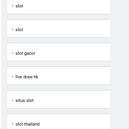
slot
slot
slot gacor
live draw hk
situs slot
slot thailand