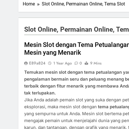
Home
Slot Online, Permainan Online, Tema Slot
Slot Online, Permainan Online, Tem
Mesin Slot dengan Tema Petualanga
Mesin yang Menarik
E89a824
1 Year Ago
0
9 Mins
Temukan mesin slot dengan tema petualangan y
pengalaman bermain seru dan peluang menang bes
terbaik dengan fitur menarik yang membawa And
tak terlupakan.
Jika Anda adalah pemain slot yang suka dengan pe
eksplorasi, maka mesin slot dengan
tema petualan
yang sempurna untuk Anda. Mesin slot bertema pet
mengajak pemain untuk menjelajahi dunia yang penu
karun, dan tantangan, dengan grafik yang menarik, 