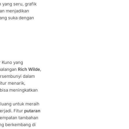
 yang seru, grafik
an menjadikan
yang suka dengan
r Kuno yang
ualangan
Rich Wilde
,
ersembunyi dalam
itur menarik,
bisa meningkatkan
luang untuk meraih
rjadi. Fitur
putaran
esempatan tambahan
ng berkembang di