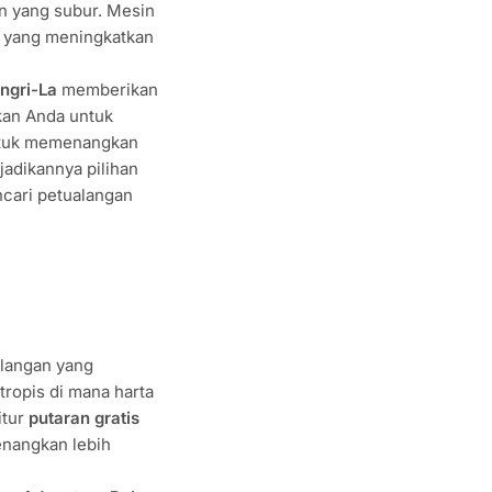
n yang subur. Mesin
, yang meningkatkan
ngri-La
memberikan
kan Anda untuk
untuk memenangkan
jadikannya pilihan
cari petualangan
alangan yang
ropis di mana harta
itur
putaran gratis
nangkan lebih