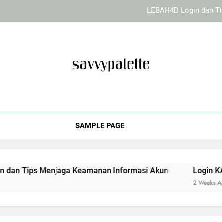
LEBAH4D Login dan Ti
Login KAYA
Cara Menjaga Keamanan Perang
EDWINSLOT Login dan Ti
vy Palette
LEBAH4D Login dan Ti
Desain Kreatif Dan Tips Dekorasi Rumah Dari Savvy Palette. So
Login KAYA
SAMPLE PAGE
Cara Menjaga Keamanan Perang
ps Menjaga Keamanan Informasi Akun
Login KAYA787 
2 Weeks Ago