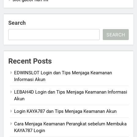
Search
SEARCH
Recent Posts
EDWINSLOT Login dan Tips Menjaga Keamanan
Informasi Akun
LEBAH4D Login dan Tips Menjaga Keamanan Informasi
Akun
Login KAYA787 dan Tips Menjaga Keamanan Akun
Cara Menjaga Keamanan Perangkat sebelum Membuka
KAYA787 Login