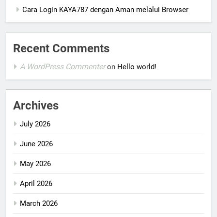
Cara Login KAYA787 dengan Aman melalui Browser
Recent Comments
A WordPress Commenter
on
Hello world!
Archives
July 2026
June 2026
May 2026
April 2026
March 2026