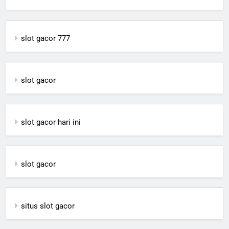
slot gacor 777
slot gacor
slot gacor hari ini
slot gacor
situs slot gacor