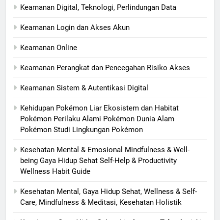
Keamanan Digital, Teknologi, Perlindungan Data
Keamanan Login dan Akses Akun
Keamanan Online
Keamanan Perangkat dan Pencegahan Risiko Akses
Keamanan Sistem & Autentikasi Digital
Kehidupan Pokémon Liar Ekosistem dan Habitat
Pokémon Perilaku Alami Pokémon Dunia Alam
Pokémon Studi Lingkungan Pokémon
Kesehatan Mental & Emosional Mindfulness & Well-
being Gaya Hidup Sehat Self-Help & Productivity
Wellness Habit Guide
Kesehatan Mental, Gaya Hidup Sehat, Wellness & Self-
Care, Mindfulness & Meditasi, Kesehatan Holistik