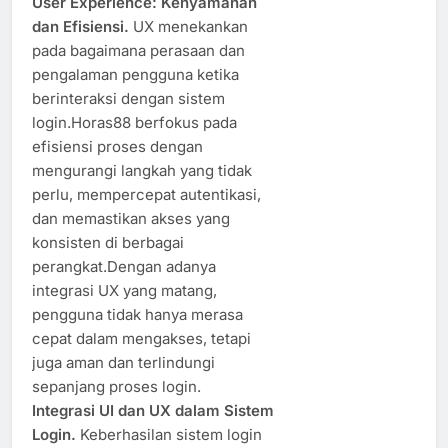
User Experience: Kenyamanan
dan Efisiensi.
UX menekankan
pada bagaimana perasaan dan
pengalaman pengguna ketika
berinteraksi dengan sistem
login.Horas88 berfokus pada
efisiensi proses dengan
mengurangi langkah yang tidak
perlu, mempercepat autentikasi,
dan memastikan akses yang
konsisten di berbagai
perangkat.Dengan adanya
integrasi UX yang matang,
pengguna tidak hanya merasa
cepat dalam mengakses, tetapi
juga aman dan terlindungi
sepanjang proses login.
Integrasi UI dan UX dalam Sistem
Login.
Keberhasilan sistem login