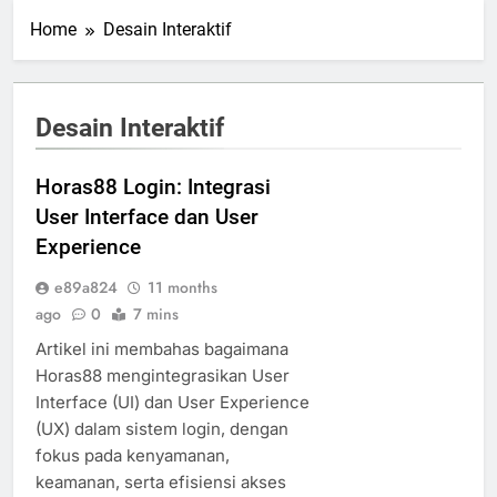
Home
Desain Interaktif
Desain Interaktif
Horas88 Login: Integrasi
User Interface dan User
Experience
e89a824
11 months
ago
0
7 mins
Artikel ini membahas bagaimana
Horas88 mengintegrasikan User
Interface (UI) dan User Experience
(UX) dalam sistem login, dengan
fokus pada kenyamanan,
keamanan, serta efisiensi akses