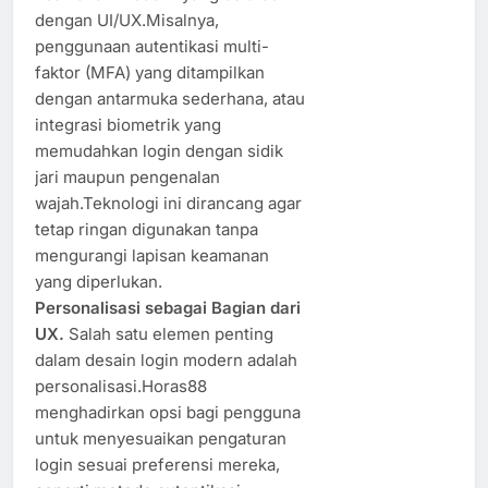
dengan UI/UX.Misalnya,
penggunaan autentikasi multi-
faktor (MFA) yang ditampilkan
dengan antarmuka sederhana, atau
integrasi biometrik yang
memudahkan login dengan sidik
jari maupun pengenalan
wajah.Teknologi ini dirancang agar
tetap ringan digunakan tanpa
mengurangi lapisan keamanan
yang diperlukan.
Personalisasi sebagai Bagian dari
UX.
Salah satu elemen penting
dalam desain login modern adalah
personalisasi.Horas88
menghadirkan opsi bagi pengguna
untuk menyesuaikan pengaturan
login sesuai preferensi mereka,