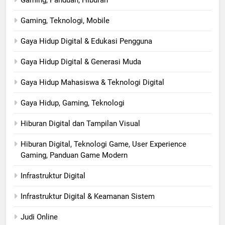
Gaming, Panduan, Hiburan
Gaming, Teknologi, Mobile
Gaya Hidup Digital & Edukasi Pengguna
Gaya Hidup Digital & Generasi Muda
Gaya Hidup Mahasiswa & Teknologi Digital
Gaya Hidup, Gaming, Teknologi
Hiburan Digital dan Tampilan Visual
Hiburan Digital, Teknologi Game, User Experience
Gaming, Panduan Game Modern
Infrastruktur Digital
Infrastruktur Digital & Keamanan Sistem
Judi Online