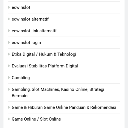
edwinslot
edwinslot alternatif
edwinslot link alternatif
edwinslot login
Etika Digital / Hukum & Teknologi
Evaluasi Stabilitas Platform Digital
Gambling
Gambling, Slot Machines, Kasino Online, Strategi
Bermain
Game & Hiburan Game Online Panduan & Rekomendasi
Game Online / Slot Online