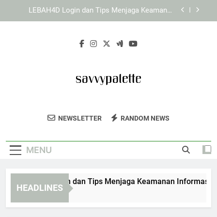
Skip
Login KAYA787 dan Tips Menjaga Keamanan
to
Akun
content
Cara Menjaga Keamanan Perangkat sebelum
Membuka KAYA787 Login
EDWINSLOT Login dan Tips Menjaga Keamanan
Informasi Akun
LEBAH4D Login dan Tips Menjaga Keamanan
Informasi Akun
Login KAYA787 dan Tips Menjaga Keamanan
Akun
Savvy Palette
Inspirasi Desain Kreatif Dan Tips Dekorasi
Cara Menjaga Keamanan Perangkat sebelum
NEWSLETTER
RANDOM NEWS
Membuka KAYA787 Login
Rumah Dari Savvy Palette. Solusi Untuk
Rumah Impian Anda.
MENU
DWINSLOT Login dan Tips Menjaga Keamanan Informasi Akun
HEADLINES
Weeks Ago