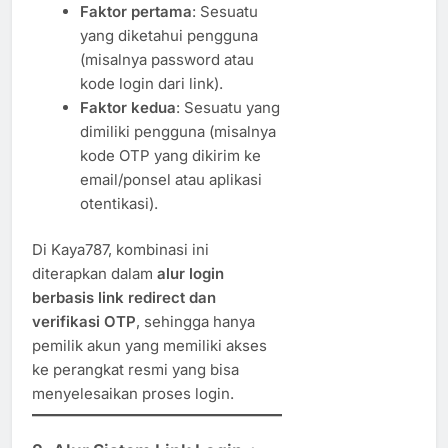
Faktor pertama
: Sesuatu
yang diketahui pengguna
(misalnya password atau
kode login dari link).
Faktor kedua
: Sesuatu yang
dimiliki pengguna (misalnya
kode OTP yang dikirim ke
email/ponsel atau aplikasi
otentikasi).
Di Kaya787, kombinasi ini
diterapkan dalam
alur login
berbasis link redirect dan
verifikasi OTP
, sehingga hanya
pemilik akun yang memiliki akses
ke perangkat resmi yang bisa
menyelesaikan proses login.