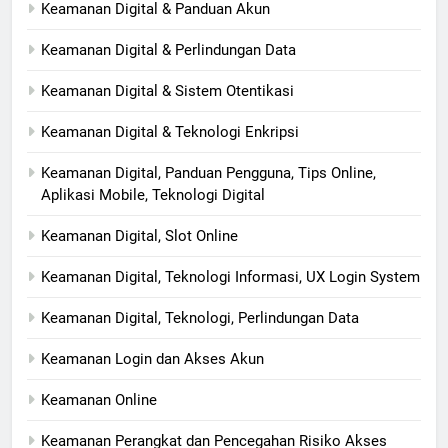
Keamanan Digital & Panduan Akun
Keamanan Digital & Perlindungan Data
Keamanan Digital & Sistem Otentikasi
Keamanan Digital & Teknologi Enkripsi
Keamanan Digital, Panduan Pengguna, Tips Online,
Aplikasi Mobile, Teknologi Digital
Keamanan Digital, Slot Online
Keamanan Digital, Teknologi Informasi, UX Login System
Keamanan Digital, Teknologi, Perlindungan Data
Keamanan Login dan Akses Akun
Keamanan Online
Keamanan Perangkat dan Pencegahan Risiko Akses