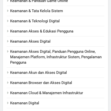
Keamanan & Panduan Game Online
Keamanan & Tata Kelola Sistem
Keamanan & Teknologi Digital
Keamanan Akses & Edukasi Pengguna
Keamanan Akses Digital
Keamanan Akses Digital, Panduan Pengguna Online,
Manajemen Platform, Infrastruktur Sistem, Pengalaman
Pengguna
Keamanan Akun dan Akses Digital
Keamanan Browser dan Akses Digital
Keamanan Cloud & Manajemen Infrastruktur
Keamanan Digital