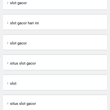
slot gacor
slot gacor hari ini
slot gacor
situs slot gacor
slot
situs slot gacor