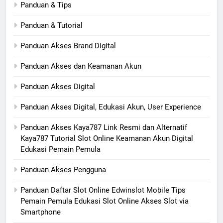
Panduan & Tips
Panduan & Tutorial
Panduan Akses Brand Digital
Panduan Akses dan Keamanan Akun
Panduan Akses Digital
Panduan Akses Digital, Edukasi Akun, User Experience
Panduan Akses Kaya787 Link Resmi dan Alternatif
Kaya787 Tutorial Slot Online Keamanan Akun Digital
Edukasi Pemain Pemula
Panduan Akses Pengguna
Panduan Daftar Slot Online Edwinslot Mobile Tips
Pemain Pemula Edukasi Slot Online Akses Slot via
Smartphone