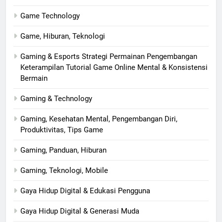
Game Technology
Game, Hiburan, Teknologi
Gaming & Esports Strategi Permainan Pengembangan
Keterampilan Tutorial Game Online Mental & Konsistensi
Bermain
Gaming & Technology
Gaming, Kesehatan Mental, Pengembangan Diri,
Produktivitas, Tips Game
Gaming, Panduan, Hiburan
Gaming, Teknologi, Mobile
Gaya Hidup Digital & Edukasi Pengguna
Gaya Hidup Digital & Generasi Muda