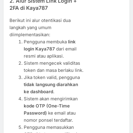
2. Alur Sistem Link Login +
2FA di Kaya787
Berikut ini alur otentikasi dua
langkah yang umum
diimplementasikan:
Pengguna membuka
link
login Kaya787
dari email
resmi atau aplikasi.
Sistem mengecek validitas
token dan masa berlaku link.
Jika token valid, pengguna
tidak langsung diarahkan
ke dashboard
.
Sistem akan mengirimkan
kode OTP (One-Time
Password)
ke email atau
nomor ponsel terdaftar.
Pengguna memasukkan