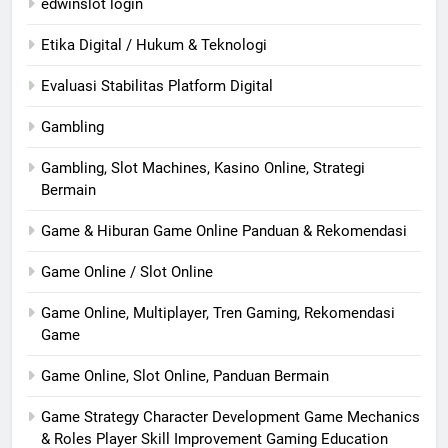
edwinslot login
Etika Digital / Hukum & Teknologi
Evaluasi Stabilitas Platform Digital
Gambling
Gambling, Slot Machines, Kasino Online, Strategi
Bermain
Game & Hiburan Game Online Panduan & Rekomendasi
Game Online / Slot Online
Game Online, Multiplayer, Tren Gaming, Rekomendasi
Game
Game Online, Slot Online, Panduan Bermain
Game Strategy Character Development Game Mechanics
& Roles Player Skill Improvement Gaming Education