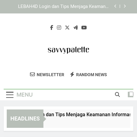
Skip
Login KAYA787 dan Tips Menjaga Keamanan
to
Akun
content
Cara Menjaga Keamanan Perangkat sebelum
Membuka KAYA787 Login
EDWINSLOT Login dan Tips Menjaga Keamanan
Informasi Akun
LEBAH4D Login dan Tips Menjaga Keamanan
Informasi Akun
Login KAYA787 dan Tips Menjaga Keamanan
Akun
Savvy Palette
Inspirasi Desain Kreatif Dan Tips Dekorasi
Cara Menjaga Keamanan Perangkat sebelum
NEWSLETTER
RANDOM NEWS
Membuka KAYA787 Login
Rumah Dari Savvy Palette. Solusi Untuk
Rumah Impian Anda.
MENU
DWINSLOT Login dan Tips Menjaga Keamanan Informasi Akun
HEADLINES
Weeks Ago