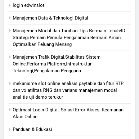
login edwinslot
Manajemen Data & Teknologi Digital
Manajemen Modal dan Taruhan Tips Bermain Lebah4D
Strategi Pemain Pemula Pengalaman Bermain Aman
Optimalkan Peluang Menang
Manajemen Trafik Digital,Stabilitas Sistem
Online,Performa Platform,Infrastruktur
Teknologi,Pengalaman Pengguna
mekanisme slot online analisis paytable dan fitur RTP
dan volatilitas RNG dan varians manajemen modal
analitis uji demo terukur
Optimasi Login Digital, Solusi Error Akses, Keamanan
Akun Online
Panduan & Edukasi