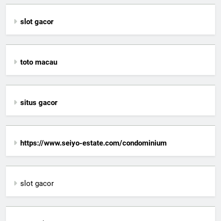
slot gacor
toto macau
situs gacor
https://www.seiyo-estate.com/condominium
slot gacor