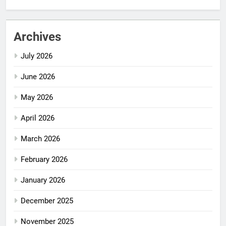
Archives
July 2026
June 2026
May 2026
April 2026
March 2026
February 2026
January 2026
December 2025
November 2025