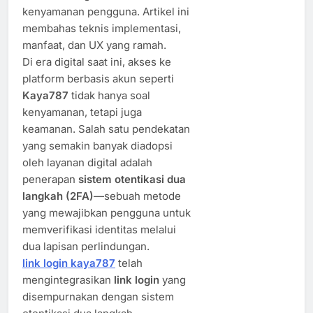
kenyamanan pengguna. Artikel ini
membahas teknis implementasi,
manfaat, dan UX yang ramah.
Di era digital saat ini, akses ke
platform berbasis akun seperti
Kaya787
tidak hanya soal
kenyamanan, tetapi juga
keamanan. Salah satu pendekatan
yang semakin banyak diadopsi
oleh layanan digital adalah
penerapan
sistem otentikasi dua
langkah (2FA)
—sebuah metode
yang mewajibkan pengguna untuk
memverifikasi identitas melalui
dua lapisan perlindungan.
link login kaya787
telah
mengintegrasikan
link login
yang
disempurnakan dengan sistem