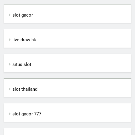
slot gacor
live draw hk
situs slot
slot thailand
slot gacor 777