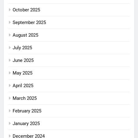
October 2025
September 2025
August 2025
July 2025
June 2025
May 2025
April 2025
March 2025
February 2025
January 2025
December 2024