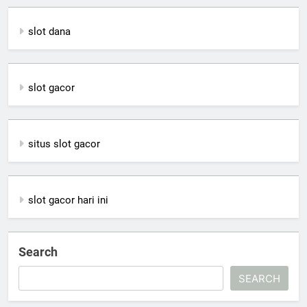
slot dana
slot gacor
situs slot gacor
slot gacor hari ini
Search
SEARCH