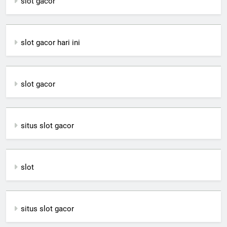
slot gacor
slot gacor hari ini
slot gacor
situs slot gacor
slot
situs slot gacor