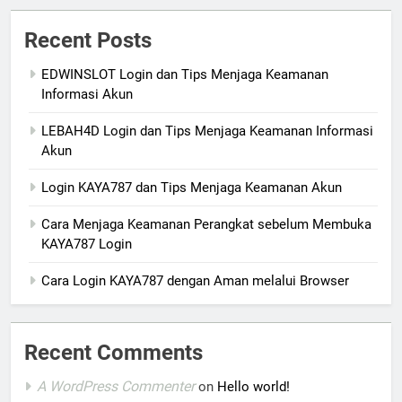
Recent Posts
EDWINSLOT Login dan Tips Menjaga Keamanan
Informasi Akun
LEBAH4D Login dan Tips Menjaga Keamanan Informasi
Akun
Login KAYA787 dan Tips Menjaga Keamanan Akun
Cara Menjaga Keamanan Perangkat sebelum Membuka
KAYA787 Login
Cara Login KAYA787 dengan Aman melalui Browser
Recent Comments
A WordPress Commenter
on
Hello world!