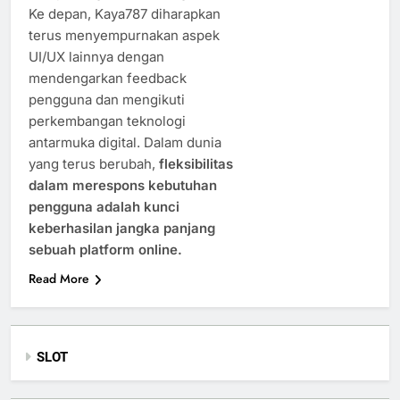
Ke depan, Kaya787 diharapkan
terus menyempurnakan aspek
UI/UX lainnya dengan
mendengarkan feedback
pengguna dan mengikuti
perkembangan teknologi
antarmuka digital. Dalam dunia
yang terus berubah,
fleksibilitas
dalam merespons kebutuhan
pengguna adalah kunci
keberhasilan jangka panjang
sebuah platform online.
Read More
SLOT