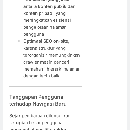
antara konten publik dan
konten pribadi
, yang
meningkatkan efisiensi
pengelolaan halaman
pengguna
Optimasi SEO on-site
,
karena struktur yang
terorganisir memungkinkan
crawler mesin pencari
memahami hierarki halaman
dengan lebih baik
Tanggapan Pengguna
terhadap Navigasi Baru
Sejak pembaruan diluncurkan,
sebagian besar pengguna
menyambut positif struktur