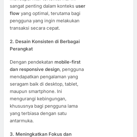
sangat penting dalam konteks
user
flow
yang optimal, terutama bagi
pengguna yang ingin melakukan
transaksi secara cepat.
2.
Desain Konsisten di Berbagai
Perangkat
Dengan pendekatan
mobile-first
dan responsive design
, pengguna
mendapatkan pengalaman yang
seragam baik di desktop, tablet,
maupun smartphone. Ini
mengurangi kebingungan,
khususnya bagi pengguna lama
yang terbiasa dengan satu
antarmuka.
3.
Meningkatkan Fokus dan