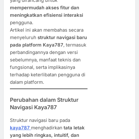
yang dirancang untuk
mempermudah akses fitur dan
meningkatkan efisiensi interaksi
pengguna.
Artikel ini akan membahas secara
menyeluruh
struktur navigasi baru
pada platform Kaya787
, termasuk
perbandingannya dengan versi
sebelumnya, manfaat teknis dan
fungsional, serta implikasinya
terhadap keterlibatan pengguna di
dalam platform.
Perubahan dalam Struktur
Navigasi Kaya787
Struktur navigasi baru pada
kaya787
menghadirkan
tata letak
yang lebih ringkas, intuitif, dan