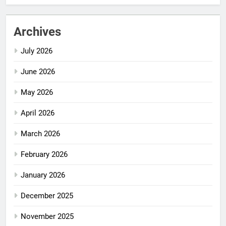
Archives
July 2026
June 2026
May 2026
April 2026
March 2026
February 2026
January 2026
December 2025
November 2025