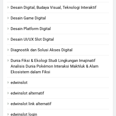
Desain Digital, Budaya Visual, Teknologi Interaktif
Desain Game Digital
Desain Platform Digital
Desain UI/UX Slot Digital
Diagnostik dan Solusi Akses Digital
Dunia Fiksi & Ekologi Studi Lingkungan Imajinatif
Analisis Dunia Pokémon Interaksi Makhluk & Alam
Ekosistem dalam Fiksi
edwinslot
edwinslot alternatif
edwinslot link alternatif
edwinslot login