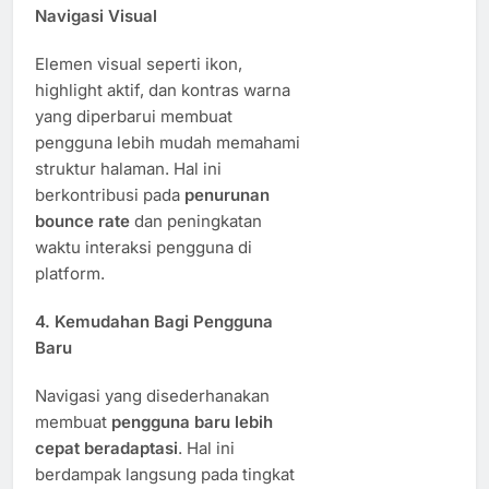
Navigasi Visual
Elemen visual seperti ikon,
highlight aktif, dan kontras warna
yang diperbarui membuat
pengguna lebih mudah memahami
struktur halaman. Hal ini
berkontribusi pada
penurunan
bounce rate
dan peningkatan
waktu interaksi pengguna di
platform.
4.
Kemudahan Bagi Pengguna
Baru
Navigasi yang disederhanakan
membuat
pengguna baru lebih
cepat beradaptasi
. Hal ini
berdampak langsung pada tingkat