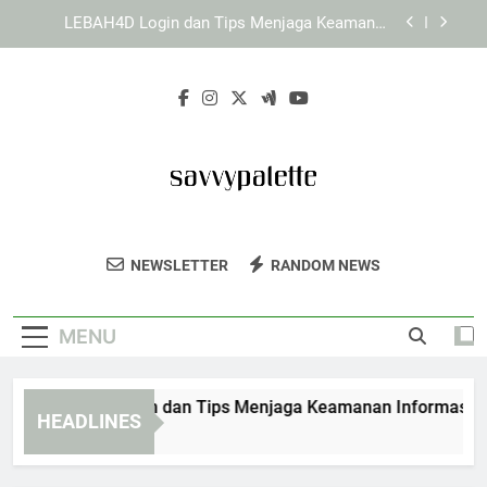
Skip
Login KAYA787 dan Tips Menjaga Keamanan
to
Akun
content
Cara Menjaga Keamanan Perangkat sebelum
Membuka KAYA787 Login
EDWINSLOT Login dan Tips Menjaga Keamanan
Informasi Akun
LEBAH4D Login dan Tips Menjaga Keamanan
Informasi Akun
Login KAYA787 dan Tips Menjaga Keamanan
Akun
Savvy Palette
Inspirasi Desain Kreatif Dan Tips Dekorasi
Cara Menjaga Keamanan Perangkat sebelum
NEWSLETTER
RANDOM NEWS
Membuka KAYA787 Login
Rumah Dari Savvy Palette. Solusi Untuk
Rumah Impian Anda.
MENU
DWINSLOT Login dan Tips Menjaga Keamanan Informasi Akun
HEADLINES
Weeks Ago