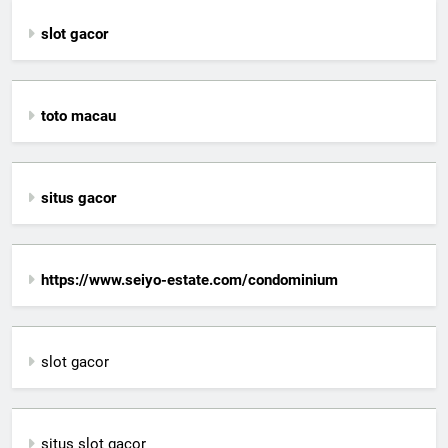
slot gacor
toto macau
situs gacor
https://www.seiyo-estate.com/condominium
slot gacor
situs slot gacor