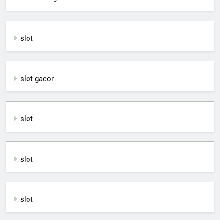
slot
slot gacor
slot
slot
slot