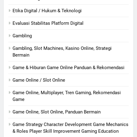
Etika Digital / Hukum & Teknologi
Evaluasi Stabilitas Platform Digital
Gambling
Gambling, Slot Machines, Kasino Online, Strategi
Bermain
Game & Hiburan Game Online Panduan & Rekomendasi
Game Online / Slot Online
Game Online, Multiplayer, Tren Gaming, Rekomendasi
Game
Game Online, Slot Online, Panduan Bermain
Game Strategy Character Development Game Mechanics
& Roles Player Skill Improvement Gaming Education