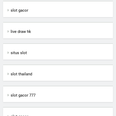
slot gacor
live draw hk
situs slot
slot thailand
slot gacor 777