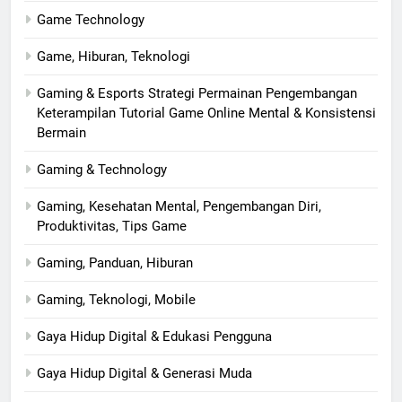
Game Technology
Game, Hiburan, Teknologi
Gaming & Esports Strategi Permainan Pengembangan
Keterampilan Tutorial Game Online Mental & Konsistensi
Bermain
Gaming & Technology
Gaming, Kesehatan Mental, Pengembangan Diri,
Produktivitas, Tips Game
Gaming, Panduan, Hiburan
Gaming, Teknologi, Mobile
Gaya Hidup Digital & Edukasi Pengguna
Gaya Hidup Digital & Generasi Muda