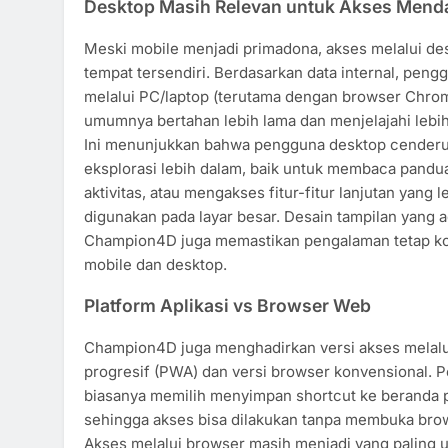
Desktop Masih Relevan untuk Akses Mend
Meski mobile menjadi primadona, akses melalui des
tempat tersendiri. Berdasarkan data internal, pe
melalui PC/laptop (terutama dengan browser Chrom
umumnya bertahan lebih lama dan menjelajahi lebi
Ini menunjukkan bahwa pengguna desktop cender
eksplorasi lebih dalam, baik untuk membaca pandu
aktivitas, atau mengakses fitur-fitur lanjutan yang 
digunakan pada layar besar. Desain tampilan yang ad
Champion4D juga memastikan pengalaman tetap ko
mobile dan desktop.
Platform Aplikasi vs Browser Web
Champion4D juga menghadirkan versi akses melalui
progresif (PWA) dan versi browser konvensional. 
biasanya memilih menyimpan shortcut ke beranda 
sehingga akses bisa dilakukan tanpa membuka brow
Akses melalui browser masih menjadi yang paling 