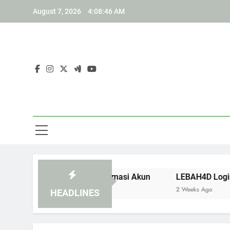
Skip
August 7, 2026
4:08:47 AM
to
content
Sav
Inspirasi 
ga Keamanan Informasi Akun
LEBAH4D Login dan Tips 
2 Weeks Ago
HEADLINES