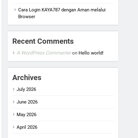
Cara Login KAYA787 dengan Aman melalui
Browser
Recent Comments
A WordPress Commenter
on
Hello world!
Archives
July 2026
June 2026
May 2026
April 2026