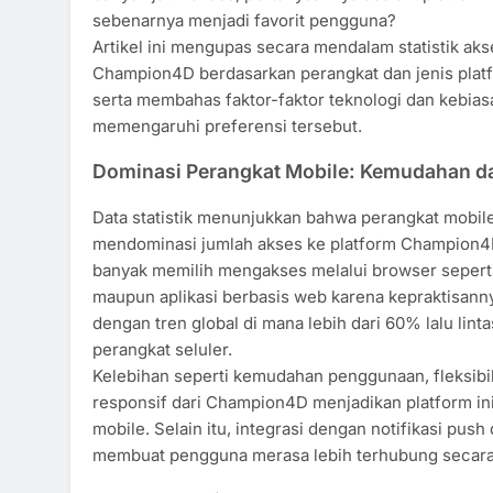
sebenarnya menjadi favorit pengguna?
Artikel ini mengupas secara mendalam statistik akse
Champion4D berdasarkan perangkat dan jenis plat
serta membahas faktor-faktor teknologi dan kebia
memengaruhi preferensi tersebut.
Dominasi Perangkat Mobile: Kemudahan 
Data statistik menunjukkan bahwa perangkat mobil
mendominasi jumlah akses ke platform Champion4
banyak memilih mengakses melalui browser seper
maupun aplikasi berbasis web karena kepraktisannya
dengan tren global di mana lebih dari 60% lalu linta
perangkat seluler.
Kelebihan seperti kemudahan penggunaan, fleksibili
responsif dari Champion4D menjadikan platform in
mobile. Selain itu, integrasi dengan notifikasi push 
membuat pengguna merasa lebih terhubung secara 