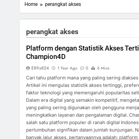
Home
perangkat akses
perangkat akses
Platform dengan Statistik Akses Terti
Champion4D
E89a824
1 Year Ago
0
6 Mins
Cari tahu platform mana yang paling sering diakses
Artikel ini mengulas statistik akses tertinggi, pref
faktor teknologi yang memengaruhi popularitas seti
Dalam era digital yang semakin kompetitif, menget
yang paling sering digunakan oleh pengguna menja
meningkatkan layanan dan pengalaman digital. Ch
salah satu platform populer di ranah digital Indone
pertumbuhan signifikan dalam jumlah kunjungan. N
banyak jalur akses, pertanyaannya adalah: platfor