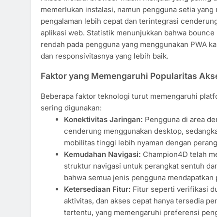
memerlukan instalasi, namun pengguna setia yang
pengalaman lebih cepat dan terintegrasi cenderung
aplikasi web. Statistik menunjukkan bahwa bounce 
rendah pada pengguna yang menggunakan PWA ka
dan responsivitasnya yang lebih baik.
Faktor yang Memengaruhi Popularitas Aks
Beberapa faktor teknologi turut memengaruhi plat
sering digunakan:
Konektivitas Jaringan:
Pengguna di area den
cenderung menggunakan desktop, sedangk
mobilitas tinggi lebih nyaman dengan perang
Kemudahan Navigasi:
Champion4D telah m
struktur navigasi untuk perangkat sentuh d
bahwa semua jenis pengguna mendapatkan p
Ketersediaan Fitur:
Fitur seperti verifikasi d
aktivitas, dan akses cepat hanya tersedia p
tertentu, yang memengaruhi preferensi pen