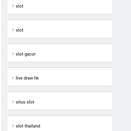
slot
slot
slot gacor
live draw hk
situs slot
slot thailand