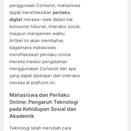
penggunaan Corlaslot, mahasiswa
dapat merefleksikan
perilaku
digital
mereka—baik dalam hal
konsumsi hiburan, interaksi sosial,
maupun manajemen waktu.
Artikel ini akan membahas
bagaimana mahasiswa
merefleksikan perilaku online
mereka melalui pengalaman
menggunakan Corlaslot dan apa
yang dapat dipelajari dari interaksi
mereka di platform ini.
Mahasiswa dan Perilaku
Online: Pengaruh Teknologi
pada Kehidupan Sosial dan
Akademik
Teknologi telah merubah cara