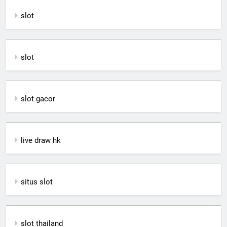
slot
slot
slot gacor
live draw hk
situs slot
slot thailand