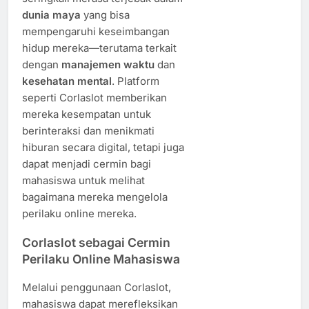
dunia maya
yang bisa
mempengaruhi keseimbangan
hidup mereka—terutama terkait
dengan
manajemen waktu
dan
kesehatan mental
. Platform
seperti Corlaslot memberikan
mereka kesempatan untuk
berinteraksi dan menikmati
hiburan secara digital, tetapi juga
dapat menjadi cermin bagi
mahasiswa untuk melihat
bagaimana mereka mengelola
perilaku online mereka.
Corlaslot sebagai Cermin
Perilaku Online Mahasiswa
Melalui penggunaan Corlaslot,
mahasiswa dapat merefleksikan