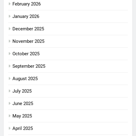
February 2026
January 2026
December 2025
November 2025
October 2025
September 2025
August 2025
July 2025
June 2025
May 2025
April 2025