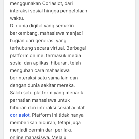
menggunakan Corlaslot, dari
interaksi sosial hingga pengelolaan
waktu.
Di dunia digital yang semakin
berkembang, mahasiswa menjadi
bagian dari generasi yang
terhubung secara virtual. Berbagai
platform online, termasuk media
sosial dan aplikasi hiburan, telah
mengubah cara mahasiswa
berinteraksi satu sama lain dan
dengan dunia sekitar mereka.
Salah satu platform yang menarik
perhatian mahasiswa untuk
hiburan dan interaksi sosial adalah
corlaslot
. Platform ini tidak hanya
memberikan hiburan, tetapi juga
menjadi cermin dari perilaku
online mahasiswa. Melalui