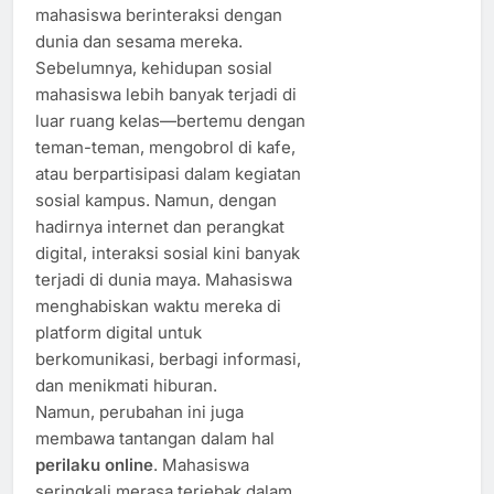
mahasiswa berinteraksi dengan
dunia dan sesama mereka.
Sebelumnya, kehidupan sosial
mahasiswa lebih banyak terjadi di
luar ruang kelas—bertemu dengan
teman-teman, mengobrol di kafe,
atau berpartisipasi dalam kegiatan
sosial kampus. Namun, dengan
hadirnya internet dan perangkat
digital, interaksi sosial kini banyak
terjadi di dunia maya. Mahasiswa
menghabiskan waktu mereka di
platform digital untuk
berkomunikasi, berbagi informasi,
dan menikmati hiburan.
Namun, perubahan ini juga
membawa tantangan dalam hal
perilaku online
. Mahasiswa
seringkali merasa terjebak dalam