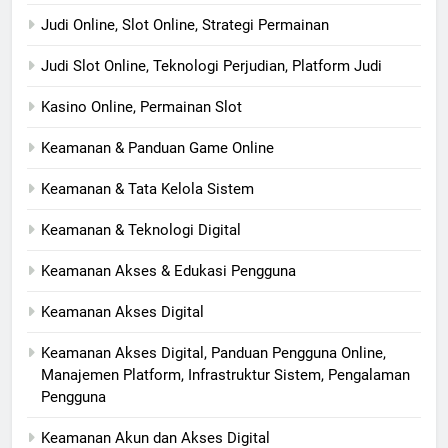
Judi Online, Slot Online, Strategi Permainan
Judi Slot Online, Teknologi Perjudian, Platform Judi
Kasino Online, Permainan Slot
Keamanan & Panduan Game Online
Keamanan & Tata Kelola Sistem
Keamanan & Teknologi Digital
Keamanan Akses & Edukasi Pengguna
Keamanan Akses Digital
Keamanan Akses Digital, Panduan Pengguna Online,
Manajemen Platform, Infrastruktur Sistem, Pengalaman
Pengguna
Keamanan Akun dan Akses Digital