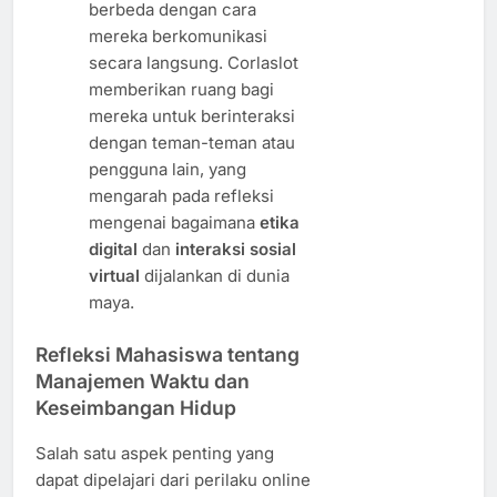
berbeda dengan cara
mereka berkomunikasi
secara langsung. Corlaslot
memberikan ruang bagi
mereka untuk berinteraksi
dengan teman-teman atau
pengguna lain, yang
mengarah pada refleksi
mengenai bagaimana
etika
digital
dan
interaksi sosial
virtual
dijalankan di dunia
maya.
Refleksi Mahasiswa tentang
Manajemen Waktu dan
Keseimbangan Hidup
Salah satu aspek penting yang
dapat dipelajari dari perilaku online