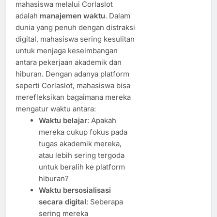
mahasiswa melalui Corlaslot
adalah
manajemen waktu
. Dalam
dunia yang penuh dengan distraksi
digital, mahasiswa sering kesulitan
untuk menjaga keseimbangan
antara pekerjaan akademik dan
hiburan. Dengan adanya platform
seperti Corlaslot, mahasiswa bisa
merefleksikan bagaimana mereka
mengatur waktu antara:
Waktu belajar
: Apakah
mereka cukup fokus pada
tugas akademik mereka,
atau lebih sering tergoda
untuk beralih ke platform
hiburan?
Waktu bersosialisasi
secara digital
: Seberapa
sering mereka