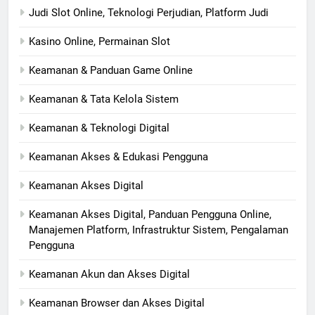
Judi Slot Online, Teknologi Perjudian, Platform Judi
Kasino Online, Permainan Slot
Keamanan & Panduan Game Online
Keamanan & Tata Kelola Sistem
Keamanan & Teknologi Digital
Keamanan Akses & Edukasi Pengguna
Keamanan Akses Digital
Keamanan Akses Digital, Panduan Pengguna Online,
Manajemen Platform, Infrastruktur Sistem, Pengalaman
Pengguna
Keamanan Akun dan Akses Digital
Keamanan Browser dan Akses Digital