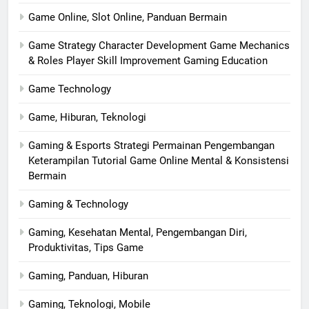
Game Online, Slot Online, Panduan Bermain
Game Strategy Character Development Game Mechanics
& Roles Player Skill Improvement Gaming Education
Game Technology
Game, Hiburan, Teknologi
Gaming & Esports Strategi Permainan Pengembangan
Keterampilan Tutorial Game Online Mental & Konsistensi
Bermain
Gaming & Technology
Gaming, Kesehatan Mental, Pengembangan Diri,
Produktivitas, Tips Game
Gaming, Panduan, Hiburan
Gaming, Teknologi, Mobile