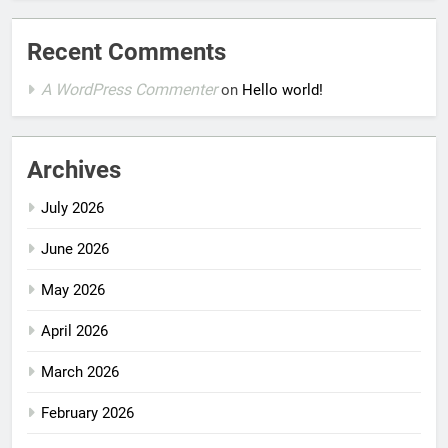
Recent Comments
A WordPress Commenter
on
Hello world!
Archives
July 2026
June 2026
May 2026
April 2026
March 2026
February 2026