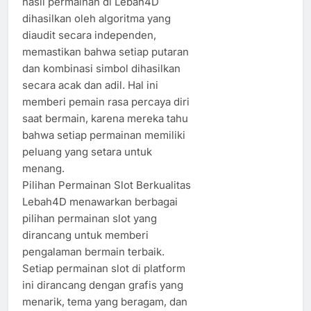
hasil permainan di Lebah4D
dihasilkan oleh algoritma yang
diaudit secara independen,
memastikan bahwa setiap putaran
dan kombinasi simbol dihasilkan
secara acak dan adil. Hal ini
memberi pemain rasa percaya diri
saat bermain, karena mereka tahu
bahwa setiap permainan memiliki
peluang yang setara untuk
menang.
Pilihan Permainan Slot Berkualitas
Lebah4D menawarkan berbagai
pilihan permainan slot yang
dirancang untuk memberi
pengalaman bermain terbaik.
Setiap permainan slot di platform
ini dirancang dengan grafis yang
menarik, tema yang beragam, dan