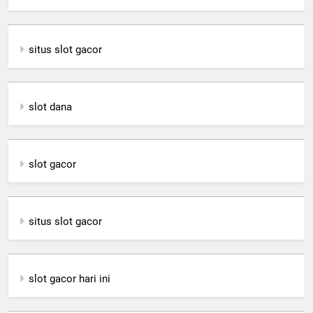
situs slot gacor
slot dana
slot gacor
situs slot gacor
slot gacor hari ini