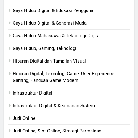
Gaya Hidup Digital & Edukasi Pengguna
Gaya Hidup Digital & Generasi Muda
Gaya Hidup Mahasiswa & Teknologi Digital
Gaya Hidup, Gaming, Teknologi
Hiburan Digital dan Tampilan Visual
Hiburan Digital, Teknologi Game, User Experience
Gaming, Panduan Game Modern
Infrastruktur Digital
Infrastruktur Digital & Keamanan Sistem
Judi Online
Judi Online, Slot Online, Strategi Permainan