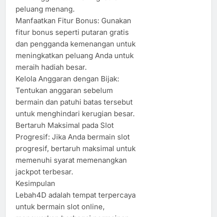
peluang menang.
Manfaatkan Fitur Bonus: Gunakan
fitur bonus seperti putaran gratis
dan pengganda kemenangan untuk
meningkatkan peluang Anda untuk
meraih hadiah besar.
Kelola Anggaran dengan Bijak:
Tentukan anggaran sebelum
bermain dan patuhi batas tersebut
untuk menghindari kerugian besar.
Bertaruh Maksimal pada Slot
Progresif: Jika Anda bermain slot
progresif, bertaruh maksimal untuk
memenuhi syarat memenangkan
jackpot terbesar.
Kesimpulan
Lebah4D adalah tempat terpercaya
untuk bermain slot online,