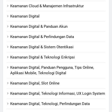
Keamanan Cloud & Manajemen Infrastruktur
Keamanan Digital
Keamanan Digital & Panduan Akun
Keamanan Digital & Perlindungan Data
Keamanan Digital & Sistem Otentikasi
Keamanan Digital & Teknologi Enkripsi
Keamanan Digital, Panduan Pengguna, Tips Online,
Aplikasi Mobile, Teknologi Digital
Keamanan Digital, Slot Online
Keamanan Digital, Teknologi Informasi, UX Login System
Keamanan Digital, Teknologi, Perlindungan Data