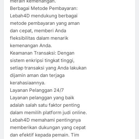
meraih kemenangan.
Berbagai Metode Pembayaran:
Lebah4D mendukung berbagai
metode pembayaran yang aman
dan cepat, memberi Anda
fleksibilitas dalam menarik
kemenangan Anda.
Keamanan Transaksi: Dengan
sistem enkripsi tingkat tinggi,
setiap transaksi yang Anda lakukan
dijamin aman dan terjaga
kerahasiaannya.
Layanan Pelanggan 24/7
Layanan pelanggan yang baik
adalah salah satu faktor penting
dalam memilih platform judi online.
Lebah4D memahami pentingnya
memberikan dukungan yang cepat
dan efektif kepada pemain. Tim