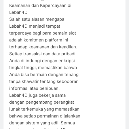
Keamanan dan Kepercayaan di
Lebah4D
Salah satu alasan mengapa
Lebah4D menjadi tempat
terpercaya bagi para pemain slot
adalah komitmen platform ini
terhadap keamanan dan keadilan.
Setiap transaksi dan data pribadi
Anda dilindungi dengan enkripsi
tingkat tinggi, memastikan bahwa
Anda bisa bermain dengan tenang
tanpa khawatir tentang kebocoran
informasi atau penipuan.
Lebah4D juga bekerja sama
dengan pengembang perangkat
lunak terkemuka yang memastikan
bahwa setiap permainan dijalankan
dengan sistem yang adil. Semua