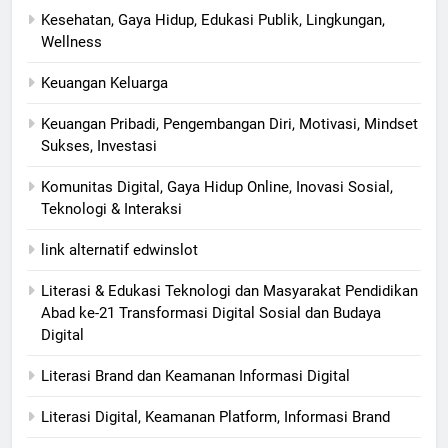
Kesehatan, Gaya Hidup, Edukasi Publik, Lingkungan,
Wellness
Keuangan Keluarga
Keuangan Pribadi, Pengembangan Diri, Motivasi, Mindset
Sukses, Investasi
Komunitas Digital, Gaya Hidup Online, Inovasi Sosial,
Teknologi & Interaksi
link alternatif edwinslot
Literasi & Edukasi Teknologi dan Masyarakat Pendidikan
Abad ke-21 Transformasi Digital Sosial dan Budaya
Digital
Literasi Brand dan Keamanan Informasi Digital
Literasi Digital, Keamanan Platform, Informasi Brand