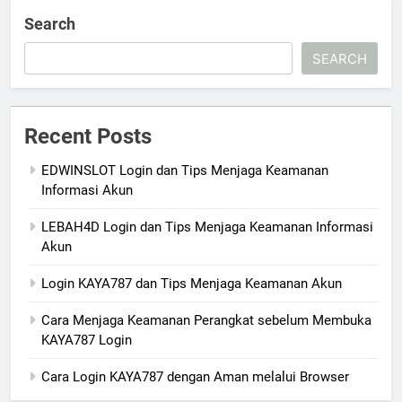
Search
SEARCH
Recent Posts
EDWINSLOT Login dan Tips Menjaga Keamanan
Informasi Akun
LEBAH4D Login dan Tips Menjaga Keamanan Informasi
Akun
Login KAYA787 dan Tips Menjaga Keamanan Akun
Cara Menjaga Keamanan Perangkat sebelum Membuka
KAYA787 Login
Cara Login KAYA787 dengan Aman melalui Browser