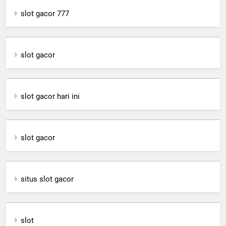
slot gacor 777
slot gacor
slot gacor hari ini
slot gacor
situs slot gacor
slot