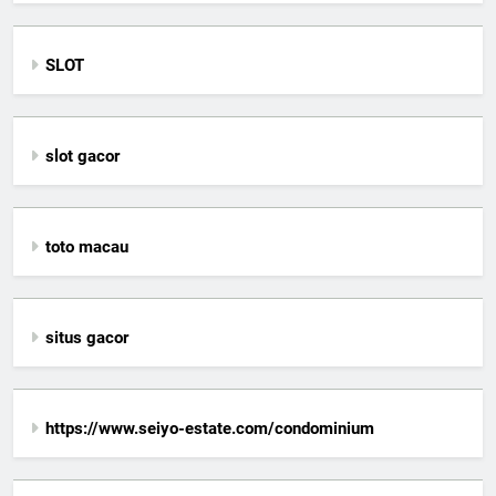
SLOT
slot gacor
toto macau
situs gacor
https://www.seiyo-estate.com/condominium