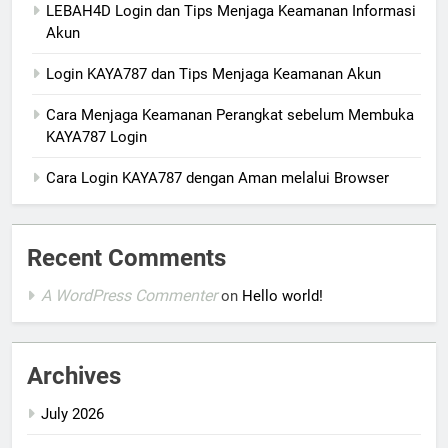
LEBAH4D Login dan Tips Menjaga Keamanan Informasi
Akun
Login KAYA787 dan Tips Menjaga Keamanan Akun
Cara Menjaga Keamanan Perangkat sebelum Membuka
KAYA787 Login
Cara Login KAYA787 dengan Aman melalui Browser
Recent Comments
A WordPress Commenter
on
Hello world!
Archives
July 2026