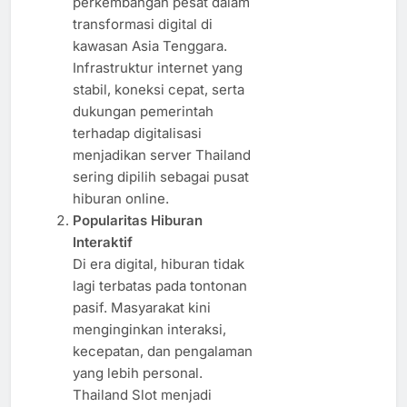
perkembangan pesat dalam
transformasi digital di
kawasan Asia Tenggara.
Infrastruktur internet yang
stabil, koneksi cepat, serta
dukungan pemerintah
terhadap digitalisasi
menjadikan server Thailand
sering dipilih sebagai pusat
hiburan online.
Popularitas Hiburan
Interaktif
Di era digital, hiburan tidak
lagi terbatas pada tontonan
pasif. Masyarakat kini
menginginkan interaksi,
kecepatan, dan pengalaman
yang lebih personal.
Thailand Slot menjadi