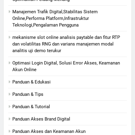
Manajemen Trafik Digital,Stabilitas Sistem
Online,Performa Platform,Infrastruktur
Teknologi,Pengalaman Pengguna
mekanisme slot online analisis paytable dan fitur RTP
dan volatilitas RNG dan varians manajemen modal
analitis uji demo terukur
Optimasi Login Digital, Solusi Error Akses, Keamanan
Akun Online
Panduan & Edukasi
Panduan & Tips
Panduan & Tutorial
Panduan Akses Brand Digital
Panduan Akses dan Keamanan Akun