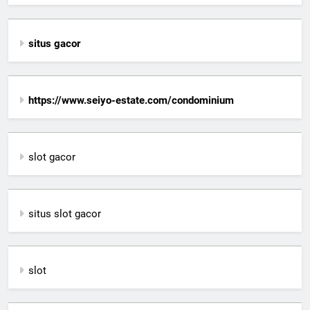
situs gacor
https://www.seiyo-estate.com/condominium
slot gacor
situs slot gacor
slot