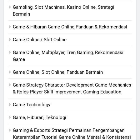
Gambling, Slot Machines, Kasino Online, Strategi
Bermain
Game & Hiburan Game Online Panduan & Rekomendasi
Game Online / Slot Online
Game Online, Multiplayer, Tren Gaming, Rekomendasi
Game
Game Online, Slot Online, Panduan Bermain
Game Strategy Character Development Game Mechanics
& Roles Player Skill Improvement Gaming Education
Game Technology
Game, Hiburan, Teknologi
Gaming & Esports Strategi Permainan Pengembangan
Keterampilan Tutorial Game Online Mental & Konsistensi