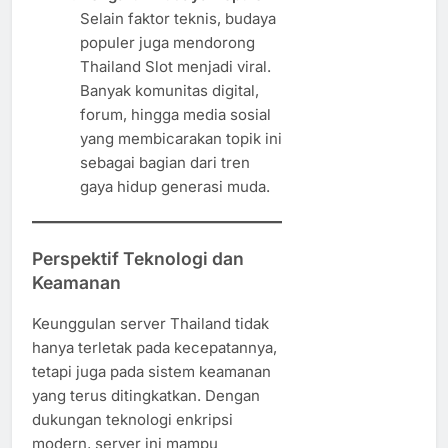
Selain faktor teknis, budaya
populer juga mendorong
Thailand Slot menjadi viral.
Banyak komunitas digital,
forum, hingga media sosial
yang membicarakan topik ini
sebagai bagian dari tren
gaya hidup generasi muda.
Perspektif Teknologi dan
Keamanan
Keunggulan server Thailand tidak
hanya terletak pada kecepatannya,
tetapi juga pada sistem keamanan
yang terus ditingkatkan. Dengan
dukungan teknologi enkripsi
modern, server ini mampu