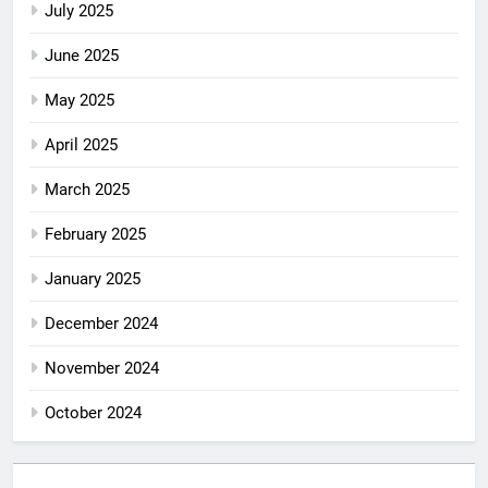
July 2025
June 2025
May 2025
April 2025
March 2025
February 2025
January 2025
December 2024
November 2024
October 2024