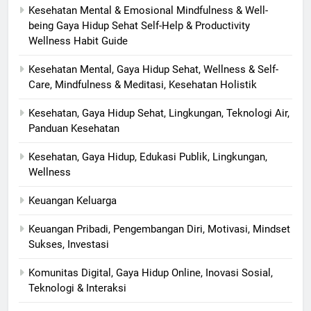
Kesehatan Mental & Emosional Mindfulness & Well-
being Gaya Hidup Sehat Self-Help & Productivity
Wellness Habit Guide
Kesehatan Mental, Gaya Hidup Sehat, Wellness & Self-
Care, Mindfulness & Meditasi, Kesehatan Holistik
Kesehatan, Gaya Hidup Sehat, Lingkungan, Teknologi Air,
Panduan Kesehatan
Kesehatan, Gaya Hidup, Edukasi Publik, Lingkungan,
Wellness
Keuangan Keluarga
Keuangan Pribadi, Pengembangan Diri, Motivasi, Mindset
Sukses, Investasi
Komunitas Digital, Gaya Hidup Online, Inovasi Sosial,
Teknologi & Interaksi