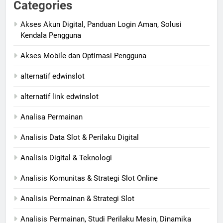
Categories
Akses Akun Digital, Panduan Login Aman, Solusi
Kendala Pengguna
Akses Mobile dan Optimasi Pengguna
alternatif edwinslot
alternatif link edwinslot
Analisa Permainan
Analisis Data Slot & Perilaku Digital
Analisis Digital & Teknologi
Analisis Komunitas & Strategi Slot Online
Analisis Permainan & Strategi Slot
Analisis Permainan, Studi Perilaku Mesin, Dinamika