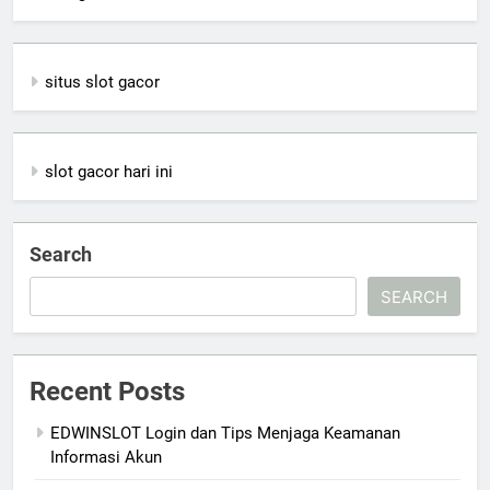
situs slot gacor
slot gacor hari ini
Search
SEARCH
Recent Posts
EDWINSLOT Login dan Tips Menjaga Keamanan
Informasi Akun