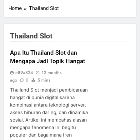
Home
Thailand Slot
Thailand Slot
Apa Itu Thailand Slot dan
Mengapa Jadi Topik Hangat
e89a824
12 months
ago
0
5 mins
Thailand Slot menjadi pembicaraan
hangat di dunia digital karena
kombinasi antara teknologi server,
akses hiburan daring, dan dinamika
sosial. Artikel ini membahas alasan
mengapa fenomena ini begitu
populer dan bagaimana tren