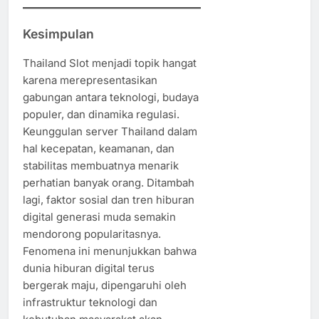
Kesimpulan
Thailand Slot menjadi topik hangat
karena merepresentasikan
gabungan antara teknologi, budaya
populer, dan dinamika regulasi.
Keunggulan server Thailand dalam
hal kecepatan, keamanan, dan
stabilitas membuatnya menarik
perhatian banyak orang. Ditambah
lagi, faktor sosial dan tren hiburan
digital generasi muda semakin
mendorong popularitasnya.
Fenomena ini menunjukkan bahwa
dunia hiburan digital terus
bergerak maju, dipengaruhi oleh
infrastruktur teknologi dan