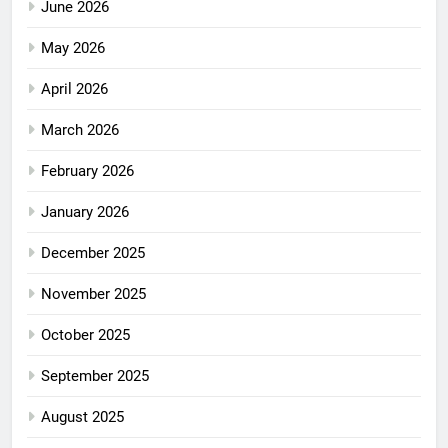
June 2026
May 2026
April 2026
March 2026
February 2026
January 2026
December 2025
November 2025
October 2025
September 2025
August 2025