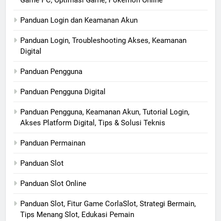
Game PC, Optimasi Game, Pokémon Online
Panduan Login dan Keamanan Akun
Panduan Login, Troubleshooting Akses, Keamanan
Digital
Panduan Pengguna
Panduan Pengguna Digital
Panduan Pengguna, Keamanan Akun, Tutorial Login,
Akses Platform Digital, Tips & Solusi Teknis
Panduan Permainan
Panduan Slot
Panduan Slot Online
Panduan Slot, Fitur Game CorlaSlot, Strategi Bermain,
Tips Menang Slot, Edukasi Pemain