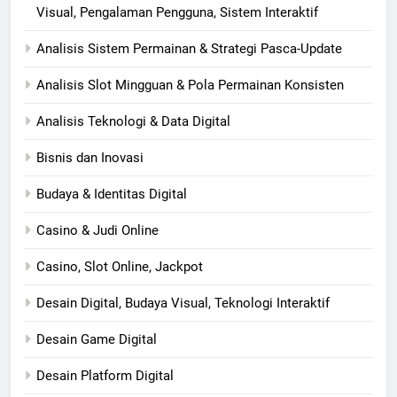
Visual, Pengalaman Pengguna, Sistem Interaktif
Analisis Sistem Permainan & Strategi Pasca-Update
Analisis Slot Mingguan & Pola Permainan Konsisten
Analisis Teknologi & Data Digital
Bisnis dan Inovasi
Budaya & Identitas Digital
Casino & Judi Online
Casino, Slot Online, Jackpot
Desain Digital, Budaya Visual, Teknologi Interaktif
Desain Game Digital
Desain Platform Digital