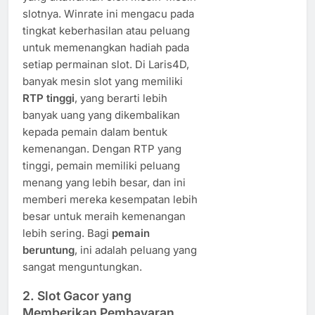
slotnya. Winrate ini mengacu pada
tingkat keberhasilan atau peluang
untuk memenangkan hadiah pada
setiap permainan slot. Di Laris4D,
banyak mesin slot yang memiliki
RTP tinggi
, yang berarti lebih
banyak uang yang dikembalikan
kepada pemain dalam bentuk
kemenangan. Dengan RTP yang
tinggi, pemain memiliki peluang
menang yang lebih besar, dan ini
memberi mereka kesempatan lebih
besar untuk meraih kemenangan
lebih sering. Bagi
pemain
beruntung
, ini adalah peluang yang
sangat menguntungkan.
2.
Slot Gacor yang
Memberikan Pembayaran