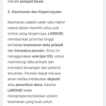
meraih
jackpot besar
.
2.
Keamanan dan Kepercayaan
Keamanan adalah salah satu faktor
utama dalam memilih situs judi
online yang terpercaya.
LARIS4D
memberikan prioritas tinggi
terhadap
keamanan data pribadi
dan
transaksi pemain
. Situs ini
menggunakan
enkripsi SSL
untuk
melindungi data pribadi dan
transaksi keuangan dari potensi
ancaman. Pemain dapat merasa
aman ketika melakukan
deposit
atau
penarikan dana
, karena
LARIS4D
telah
mengimplementasikan sistem
keamanan yang kuat untuk