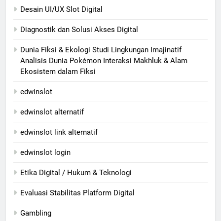
Desain UI/UX Slot Digital
Diagnostik dan Solusi Akses Digital
Dunia Fiksi & Ekologi Studi Lingkungan Imajinatif
Analisis Dunia Pokémon Interaksi Makhluk & Alam
Ekosistem dalam Fiksi
edwinslot
edwinslot alternatif
edwinslot link alternatif
edwinslot login
Etika Digital / Hukum & Teknologi
Evaluasi Stabilitas Platform Digital
Gambling