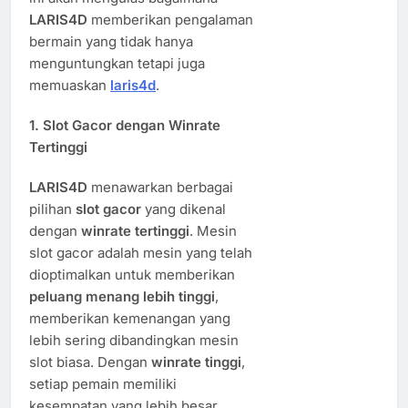
LARIS4D
memberikan pengalaman
bermain yang tidak hanya
menguntungkan tetapi juga
memuaskan
laris4d
.
1.
Slot Gacor dengan Winrate
Tertinggi
LARIS4D
menawarkan berbagai
pilihan
slot gacor
yang dikenal
dengan
winrate tertinggi
. Mesin
slot gacor adalah mesin yang telah
dioptimalkan untuk memberikan
peluang menang lebih tinggi
,
memberikan kemenangan yang
lebih sering dibandingkan mesin
slot biasa. Dengan
winrate tinggi
,
setiap pemain memiliki
kesempatan yang lebih besar