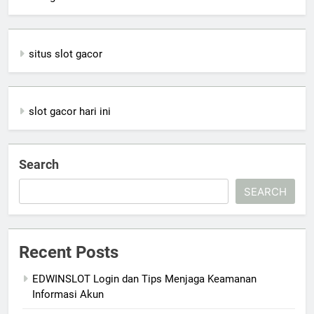
situs slot gacor
slot gacor hari ini
Search
SEARCH
Recent Posts
EDWINSLOT Login dan Tips Menjaga Keamanan
Informasi Akun