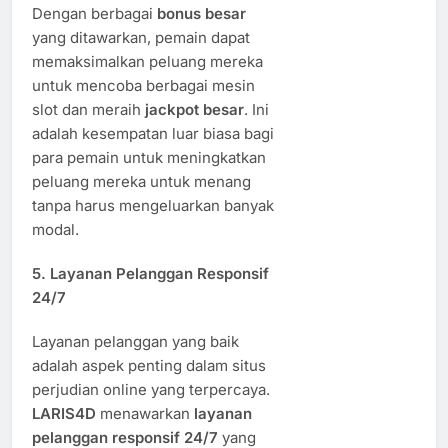
Dengan berbagai
bonus besar
yang ditawarkan, pemain dapat
memaksimalkan peluang mereka
untuk mencoba berbagai mesin
slot dan meraih
jackpot besar
. Ini
adalah kesempatan luar biasa bagi
para pemain untuk meningkatkan
peluang mereka untuk menang
tanpa harus mengeluarkan banyak
modal.
5.
Layanan Pelanggan Responsif
24/7
Layanan pelanggan yang baik
adalah aspek penting dalam situs
perjudian online yang terpercaya.
LARIS4D
menawarkan
layanan
pelanggan responsif 24/7
yang