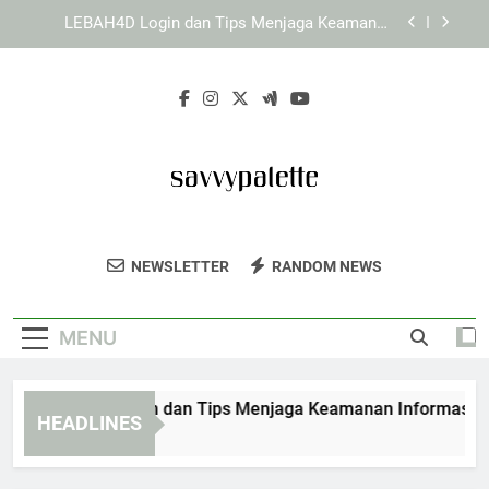
Skip
Login KAYA787 dan Tips Menjaga Keamanan
to
Akun
content
Cara Menjaga Keamanan Perangkat sebelum
Membuka KAYA787 Login
EDWINSLOT Login dan Tips Menjaga Keamanan
Informasi Akun
LEBAH4D Login dan Tips Menjaga Keamanan
Informasi Akun
Login KAYA787 dan Tips Menjaga Keamanan
Akun
Savvy Palette
Inspirasi Desain Kreatif Dan Tips Dekorasi
Cara Menjaga Keamanan Perangkat sebelum
NEWSLETTER
RANDOM NEWS
Membuka KAYA787 Login
Rumah Dari Savvy Palette. Solusi Untuk
Rumah Impian Anda.
MENU
DWINSLOT Login dan Tips Menjaga Keamanan Informasi Akun
HEADLINES
Weeks Ago