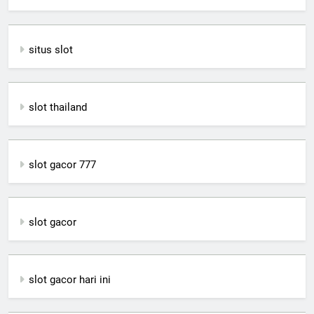
situs slot
slot thailand
slot gacor 777
slot gacor
slot gacor hari ini