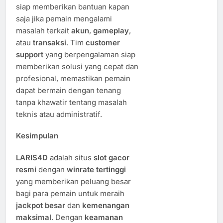
siap memberikan bantuan kapan
saja jika pemain mengalami
masalah terkait
akun
,
gameplay
,
atau
transaksi
. Tim
customer
support
yang berpengalaman siap
memberikan solusi yang cepat dan
profesional, memastikan pemain
dapat bermain dengan tenang
tanpa khawatir tentang masalah
teknis atau administratif.
Kesimpulan
LARIS4D
adalah situs
slot gacor
resmi
dengan
winrate tertinggi
yang memberikan peluang besar
bagi para pemain untuk meraih
jackpot besar
dan
kemenangan
maksimal
. Dengan
keamanan