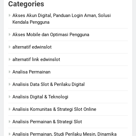
Categories
Akses Akun Digital, Panduan Login Aman, Solusi
Kendala Pengguna
Akses Mobile dan Optimasi Pengguna
alternatif edwinslot
alternatif link edwinslot
Analisa Permainan
Analisis Data Slot & Perilaku Digital
Analisis Digital & Teknologi
Analisis Komunitas & Strategi Slot Online
Analisis Permainan & Strategi Slot
Analisis Permainan, Studi Perilaku Mesin, Dinamika