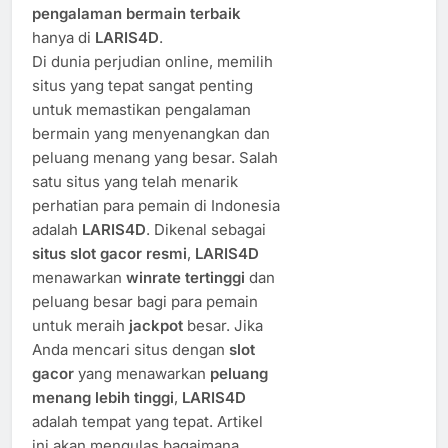
pengalaman bermain terbaik
hanya di
LARIS4D
.
Di dunia perjudian online, memilih
situs yang tepat sangat penting
untuk memastikan pengalaman
bermain yang menyenangkan dan
peluang menang yang besar. Salah
satu situs yang telah menarik
perhatian para pemain di Indonesia
adalah
LARIS4D
. Dikenal sebagai
situs slot gacor resmi
,
LARIS4D
menawarkan
winrate tertinggi
dan
peluang besar bagi para pemain
untuk meraih
jackpot
besar. Jika
Anda mencari situs dengan
slot
gacor
yang menawarkan
peluang
menang lebih tinggi
,
LARIS4D
adalah tempat yang tepat. Artikel
ini akan mengulas bagaimana