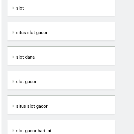
slot
situs slot gacor
slot dana
slot gacor
situs slot gacor
slot gacor hari ini