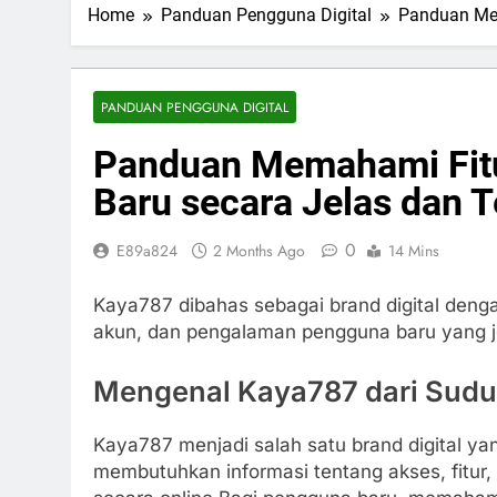
Home
Panduan Pengguna Digital
Panduan Mem
PANDUAN PENGGUNA DIGITAL
Panduan Memahami Fit
Baru secara Jelas dan T
0
E89a824
2 Months Ago
14 Mins
Kaya787 dibahas sebagai brand digital deng
akun, dan pengalaman pengguna baru yang j
Mengenal Kaya787 dari Sudu
Kaya787 menjadi salah satu brand digital ya
membutuhkan informasi tentang akses, fitu