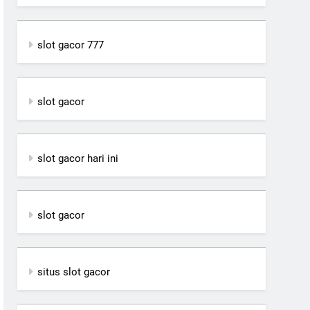
slot gacor 777
slot gacor
slot gacor hari ini
slot gacor
situs slot gacor