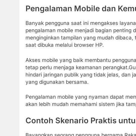
Pengalaman Mobile dan Kem
Banyak pengguna saat ini mengakses layanan 
pengalaman mobile menjadi bagian penting
menginginkan tampilan yang mudah dibaca, t
saat dibuka melalui browser HP.
Akses mobile yang baik membantu pengguna
tetap perlu menjaga keamanan perangkat.Guna
hindari jaringan publik yang tidak jelas, da
yang digunakan bersama.
Pengalaman mobile yang nyaman dapat mempe
akan lebih mudah memahami sistem jika tampi
Contoh Skenario Praktis unt
Bayangkan seorang pengguna bernama Raka b