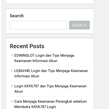
Search
SEARCH
Recent Posts
EDWINSLOT Login dan Tips Menjaga
Keamanan Informasi Akun
LEBAH4D Login dan Tips Menjaga Keamanan
Informasi Akun
Login KAYA787 dan Tips Menjaga Keamanan
Akun
Cara Menjaga Keamanan Perangkat sebelum
Membuka KAYA787 Login