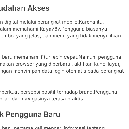
udahan Akses
digital melalui perangkat mobile.Karena itu,
 dalam memahami Kaya787.Pengguna biasanya
ombol yang jelas, dan menu yang tidak menyulitkan
 baru memahami fitur lebih cepat.Namun, pengguna
kan browser yang diperbarui, aktifkan kunci layar,
n jangan menyimpan data login otomatis pada perangkat
rkuat persepsi positif terhadap brand.Pengguna
lan dan navigasinya terasa praktis.
uk Pengguna Baru
aru pertama kali mencari informasi tentang