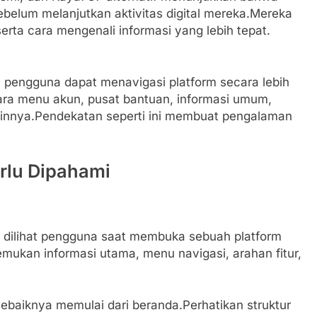
elum melanjutkan aktivitas digital mereka.Mereka
serta cara mengenali informasi yang lebih tepat.
 pengguna dapat menavigasi platform secara lebih
ra menu akun, pusat bantuan, informasi umum,
ainnya.Pendekatan seperti ini membuat pengalaman
rlu Dipahami
g dilihat pengguna saat membuka sebuah platform
emukan informasi utama, menu navigasi, arahan fitur,
aiknya memulai dari beranda.Perhatikan struktur