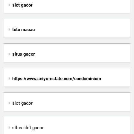
slot gacor
toto macau
situs gacor
https://www.seiyo-estate.com/condominium
slot gacor
situs slot gacor