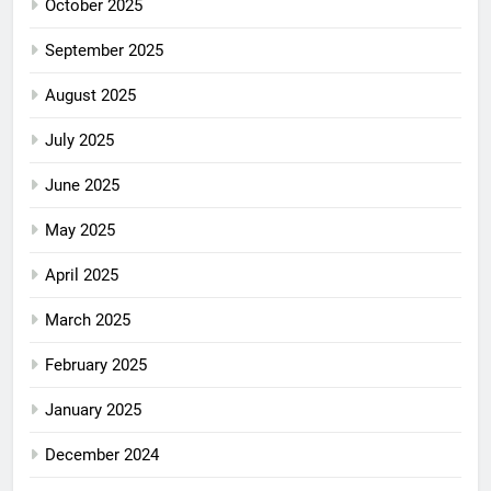
October 2025
September 2025
August 2025
July 2025
June 2025
May 2025
April 2025
March 2025
February 2025
January 2025
December 2024