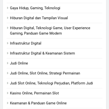
Gaya Hidup, Gaming, Teknologi
Hiburan Digital dan Tampilan Visual
Hiburan Digital, Teknologi Game, User Experience
Gaming, Panduan Game Modern
Infrastruktur Digital
Infrastruktur Digital & Keamanan Sistem
Judi Online
Judi Online, Slot Online, Strategi Permainan
Judi Slot Online, Teknologi Perjudian, Platform Judi
Kasino Online, Permainan Slot
Keamanan & Panduan Game Online