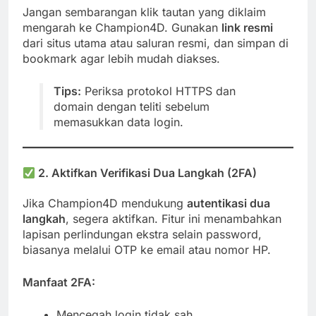
Jangan sembarangan klik tautan yang diklaim
mengarah ke Champion4D. Gunakan
link resmi
dari situs utama atau saluran resmi, dan simpan di
bookmark agar lebih mudah diakses.
Tips:
Periksa protokol HTTPS dan
domain dengan teliti sebelum
memasukkan data login.
2. Aktifkan Verifikasi Dua Langkah (2FA)
Jika Champion4D mendukung
autentikasi dua
langkah
, segera aktifkan. Fitur ini menambahkan
lapisan perlindungan ekstra selain password,
biasanya melalui OTP ke email atau nomor HP.
Manfaat 2FA:
Mencegah login tidak sah