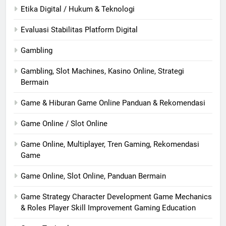
Etika Digital / Hukum & Teknologi
Evaluasi Stabilitas Platform Digital
Gambling
Gambling, Slot Machines, Kasino Online, Strategi
Bermain
Game & Hiburan Game Online Panduan & Rekomendasi
Game Online / Slot Online
Game Online, Multiplayer, Tren Gaming, Rekomendasi
Game
Game Online, Slot Online, Panduan Bermain
Game Strategy Character Development Game Mechanics
& Roles Player Skill Improvement Gaming Education