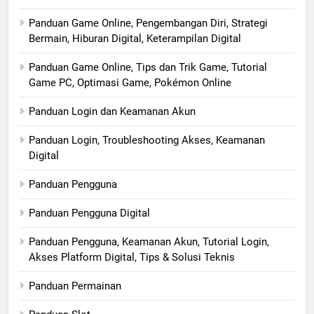
Panduan Game Online, Pengembangan Diri, Strategi
Bermain, Hiburan Digital, Keterampilan Digital
Panduan Game Online, Tips dan Trik Game, Tutorial
Game PC, Optimasi Game, Pokémon Online
Panduan Login dan Keamanan Akun
Panduan Login, Troubleshooting Akses, Keamanan
Digital
Panduan Pengguna
Panduan Pengguna Digital
Panduan Pengguna, Keamanan Akun, Tutorial Login,
Akses Platform Digital, Tips & Solusi Teknis
Panduan Permainan