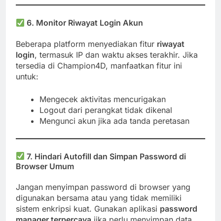
6. Monitor Riwayat Login Akun
Beberapa platform menyediakan fitur
riwayat
login
, termasuk IP dan waktu akses terakhir. Jika
tersedia di Champion4D, manfaatkan fitur ini
untuk:
Mengecek aktivitas mencurigakan
Logout dari perangkat tidak dikenal
Mengunci akun jika ada tanda peretasan
7. Hindari Autofill dan Simpan Password di
Browser Umum
Jangan menyimpan password di browser yang
digunakan bersama atau yang tidak memiliki
sistem enkripsi kuat. Gunakan aplikasi
password
manager terpercaya
jika perlu menyimpan data