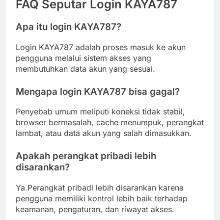
FAQ Seputar Login KAYA787
Apa itu login KAYA787?
Login KAYA787 adalah proses masuk ke akun
pengguna melalui sistem akses yang
membutuhkan data akun yang sesuai.
Mengapa login KAYA787 bisa gagal?
Penyebab umum meliputi koneksi tidak stabil,
browser bermasalah, cache menumpuk, perangkat
lambat, atau data akun yang salah dimasukkan.
Apakah perangkat pribadi lebih
disarankan?
Ya.Perangkat pribadi lebih disarankan karena
pengguna memiliki kontrol lebih baik terhadap
keamanan, pengaturan, dan riwayat akses.