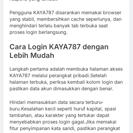
Pengguna KAYA787 disarankan memakai browser
yang stabil, membersihkan cache seperlunya, dan
menghindari terlalu banyak tab terbuka saat
proses login berlangsung.
Cara Login KAYA787 dengan
Lebih Mudah
Langkah pertama adalah membuka halaman akses
KAYA787 melalui perangkat pribadi.Setelah
halaman terbuka, periksa kembali kolom login dan
pastikan data akun dimasukkan dengan benar.
Hindari memasukkan data secara terburu-
buru.Kesalahan kecil seperti huruf kapital, spasi
tambahan, atau karakter yang tertukar dapat
menyebabkan proses login gagal.Jika memakai
fitur penyimpanan kata sandi, pastikan perangkat