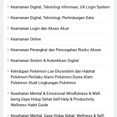
Keamanan Digital, Teknologi Informasi, UX Login System
Keamanan Digital, Teknologi, Perlindungan Data
Keamanan Login dan Akses Akun
Keamanan Online
Keamanan Perangkat dan Pencegahan Risiko Akses
Keamanan Sistem & Autentikasi Digital
Kehidupan Pokémon Liar Ekosistem dan Habitat
Pokémon Perilaku Alami Pokémon Dunia Alam
Pokémon Studi Lingkungan Pokémon
Kesehatan Mental & Emosional Mindfulness & Well-
being Gaya Hidup Sehat Self-Help & Productivity
Wellness Habit Guide
Kesehatan Mental, Gaya Hidup Sehat, Wellness & Self-