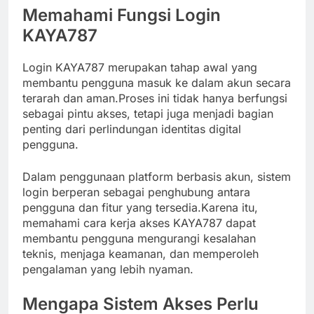
Memahami Fungsi Login
KAYA787
Login KAYA787 merupakan tahap awal yang
membantu pengguna masuk ke dalam akun secara
terarah dan aman.Proses ini tidak hanya berfungsi
sebagai pintu akses, tetapi juga menjadi bagian
penting dari perlindungan identitas digital
pengguna.
Dalam penggunaan platform berbasis akun, sistem
login berperan sebagai penghubung antara
pengguna dan fitur yang tersedia.Karena itu,
memahami cara kerja akses KAYA787 dapat
membantu pengguna mengurangi kesalahan
teknis, menjaga keamanan, dan memperoleh
pengalaman yang lebih nyaman.
Mengapa Sistem Akses Perlu