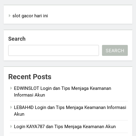
slot gacor hari ini
Search
SEARCH
Recent Posts
EDWINSLOT Login dan Tips Menjaga Keamanan
Informasi Akun
LEBAH4D Login dan Tips Menjaga Keamanan Informasi
Akun
Login KAYA787 dan Tips Menjaga Keamanan Akun