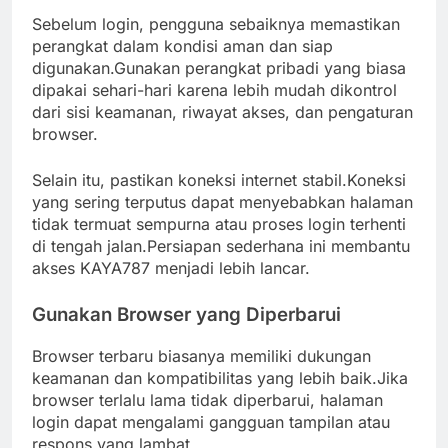
Sebelum login, pengguna sebaiknya memastikan
perangkat dalam kondisi aman dan siap
digunakan.Gunakan perangkat pribadi yang biasa
dipakai sehari-hari karena lebih mudah dikontrol
dari sisi keamanan, riwayat akses, dan pengaturan
browser.
Selain itu, pastikan koneksi internet stabil.Koneksi
yang sering terputus dapat menyebabkan halaman
tidak termuat sempurna atau proses login terhenti
di tengah jalan.Persiapan sederhana ini membantu
akses KAYA787 menjadi lebih lancar.
Gunakan Browser yang Diperbarui
Browser terbaru biasanya memiliki dukungan
keamanan dan kompatibilitas yang lebih baik.Jika
browser terlalu lama tidak diperbarui, halaman
login dapat mengalami gangguan tampilan atau
respons yang lambat.