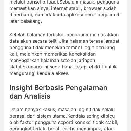
melalui ponsel pribadi.Sebelum masuk, pengguna
memastikan sinyal internet stabil, browser sudah
diperbarui, dan tidak ada aplikasi berat berjalan di
latar belakang.
Setelah halaman terbuka, pengguna memasukkan
data akun secara teliti.Jika halaman terasa lambat,
pengguna tidak menekan tombol login berulang
kali, melainkan memeriksa koneksi dan
menyegarkan halaman setelah jaringan
stabil.Skenario ini sederhana, tetapi efektif untuk
mengurangi kendala akses.
Insight Berbasis Pengalaman
dan Analisis
Dalam banyak kasus, masalah login tidak selalu
berasal dari sistem utama.Kendala sering dipicu
oleh faktor pengguna seperti koneksi tidak stabil,
perangkat terlalu berat, cache menumpuk, atau