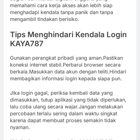
memahami cara kerja akses akan lebih siap
menghadapi kendala tanpa panik dan tanpa
mengambil tindakan berisiko.
Tips Menghindari Kendala Login
KAYA787
Gunakan perangkat pribadi yang aman.Pastikan
koneksi internet stabil.Perbarui browser secara
berkala.Masukkan data akun dengan teliti.Hindari
membagikan informasi login kepada siapa pun.
Jika login gagal, periksa kembali data yang
dimasukkan, tutup aplikasi yang tidak diperlukan,
lalu coba ulang secara wajar.Jangan melakukan
percobaan terlalu sering dalam waktu singkat
karena dapat membuat proses semakin tidak
nyaman.