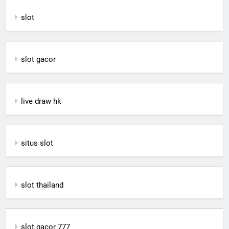
slot
slot gacor
live draw hk
situs slot
slot thailand
slot gacor 777