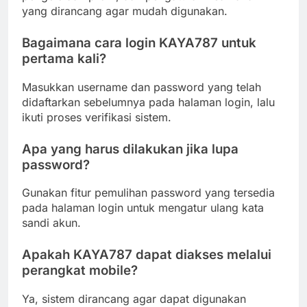
yang dirancang agar mudah digunakan.
Bagaimana cara login KAYA787 untuk
pertama kali?
Masukkan username dan password yang telah
didaftarkan sebelumnya pada halaman login, lalu
ikuti proses verifikasi sistem.
Apa yang harus dilakukan jika lupa
password?
Gunakan fitur pemulihan password yang tersedia
pada halaman login untuk mengatur ulang kata
sandi akun.
Apakah KAYA787 dapat diakses melalui
perangkat mobile?
Ya, sistem dirancang agar dapat digunakan