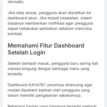
otomatis.
Jika data sesuai, pengguna akan diarahkan ke
dashboard akun. Jika terjadi kesalahan, sistem
biasanya memberikan notifikasi agar pengguna
dapat melakukan perbaikan sebelum mencoba
kembali.
Memahami Fitur Dashboard
Setelah Login
Setelah berhasil masuk, pengguna baru sering kali
merasa bingung dengan berbagai menu yang
tersedia.
Dashboard KAYA787 umumnya dirancang agar
mudah dipahami bahkan oleh pengguna yang
belum memiliki pengalaman sebelumnya.
Beberapa bagian yang biasanya tersedia meliputi: