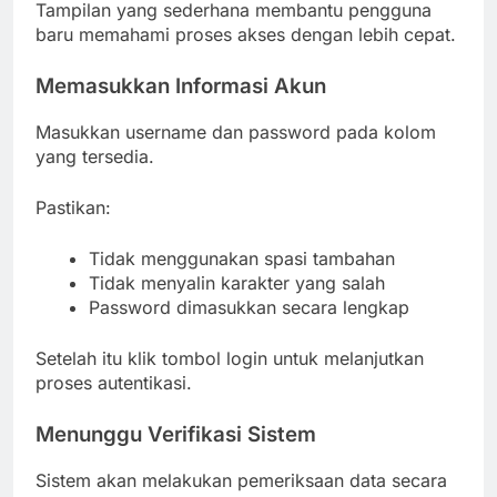
Tampilan yang sederhana membantu pengguna
baru memahami proses akses dengan lebih cepat.
Memasukkan Informasi Akun
Masukkan username dan password pada kolom
yang tersedia.
Pastikan:
Tidak menggunakan spasi tambahan
Tidak menyalin karakter yang salah
Password dimasukkan secara lengkap
Setelah itu klik tombol login untuk melanjutkan
proses autentikasi.
Menunggu Verifikasi Sistem
Sistem akan melakukan pemeriksaan data secara