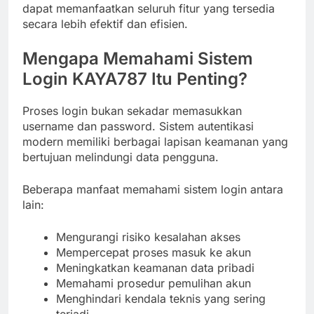
dapat memanfaatkan seluruh fitur yang tersedia
secara lebih efektif dan efisien.
Mengapa Memahami Sistem
Login KAYA787 Itu Penting?
Proses login bukan sekadar memasukkan
username dan password. Sistem autentikasi
modern memiliki berbagai lapisan keamanan yang
bertujuan melindungi data pengguna.
Beberapa manfaat memahami sistem login antara
lain:
Mengurangi risiko kesalahan akses
Mempercepat proses masuk ke akun
Meningkatkan keamanan data pribadi
Memahami prosedur pemulihan akun
Menghindari kendala teknis yang sering
terjadi