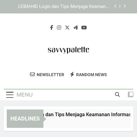
Skip
Login KAYA787 dan Tips Menjaga Keamanan
to
Akun
content
Cara Menjaga Keamanan Perangkat sebelum
Membuka KAYA787 Login
EDWINSLOT Login dan Tips Menjaga Keamanan
Informasi Akun
LEBAH4D Login dan Tips Menjaga Keamanan
Informasi Akun
Login KAYA787 dan Tips Menjaga Keamanan
Akun
Savvy Palette
Inspirasi Desain Kreatif Dan Tips Dekorasi
Cara Menjaga Keamanan Perangkat sebelum
NEWSLETTER
RANDOM NEWS
Membuka KAYA787 Login
Rumah Dari Savvy Palette. Solusi Untuk
Rumah Impian Anda.
MENU
DWINSLOT Login dan Tips Menjaga Keamanan Informasi Aku
HEADLINES
 Weeks Ago