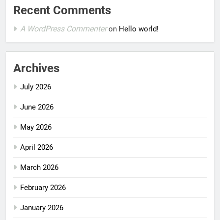
Recent Comments
A WordPress Commenter
on
Hello world!
Archives
July 2026
June 2026
May 2026
April 2026
March 2026
February 2026
January 2026