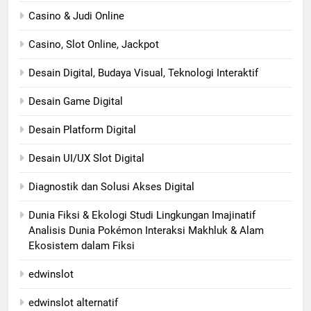
Casino & Judi Online
Casino, Slot Online, Jackpot
Desain Digital, Budaya Visual, Teknologi Interaktif
Desain Game Digital
Desain Platform Digital
Desain UI/UX Slot Digital
Diagnostik dan Solusi Akses Digital
Dunia Fiksi & Ekologi Studi Lingkungan Imajinatif
Analisis Dunia Pokémon Interaksi Makhluk & Alam
Ekosistem dalam Fiksi
edwinslot
edwinslot alternatif