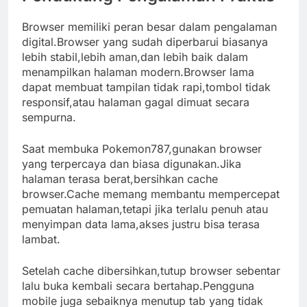
Browser memiliki peran besar dalam pengalaman
digital.Browser yang sudah diperbarui biasanya
lebih stabil,lebih aman,dan lebih baik dalam
menampilkan halaman modern.Browser lama
dapat membuat tampilan tidak rapi,tombol tidak
responsif,atau halaman gagal dimuat secara
sempurna.
Saat membuka Pokemon787,gunakan browser
yang terpercaya dan biasa digunakan.Jika
halaman terasa berat,bersihkan cache
browser.Cache memang membantu mempercepat
pemuatan halaman,tetapi jika terlalu penuh atau
menyimpan data lama,akses justru bisa terasa
lambat.
Setelah cache dibersihkan,tutup browser sebentar
lalu buka kembali secara bertahap.Pengguna
mobile juga sebaiknya menutup tab yang tidak