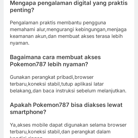
Mengapa pengalaman digital yang praktis
penting?
Pengalaman praktis membantu pengguna
memahami alur,mengurangi kebingungan,menjaga
keamanan akun,dan membuat akses terasa lebih
nyaman.
Bagaimana cara membuat akses
Pokemon787 lebih nyaman?
Gunakan perangkat pribadi,browser
terbaru,koneksi stabil,tutup aplikasi latar
belakang,dan baca instruksi sebelum melanjutkan.
Apakah Pokemon787 bisa diakses lewat
smartphone?
Ya,akses mobile dapat digunakan selama browser
terbaru,koneksi stabil,dan perangkat dalam