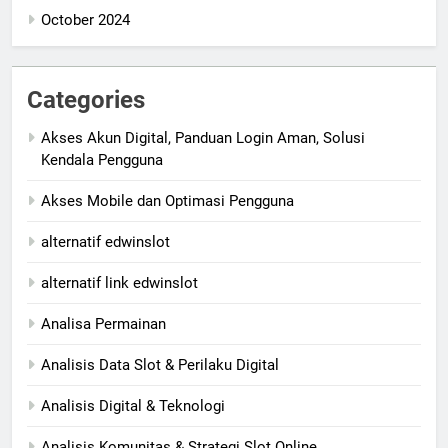
October 2024
Categories
Akses Akun Digital, Panduan Login Aman, Solusi
Kendala Pengguna
Akses Mobile dan Optimasi Pengguna
alternatif edwinslot
alternatif link edwinslot
Analisa Permainan
Analisis Data Slot & Perilaku Digital
Analisis Digital & Teknologi
Analisis Komunitas & Strategi Slot Online