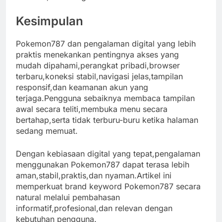
Kesimpulan
Pokemon787 dan pengalaman digital yang lebih
praktis menekankan pentingnya akses yang
mudah dipahami,perangkat pribadi,browser
terbaru,koneksi stabil,navigasi jelas,tampilan
responsif,dan keamanan akun yang
terjaga.Pengguna sebaiknya membaca tampilan
awal secara teliti,membuka menu secara
bertahap,serta tidak terburu-buru ketika halaman
sedang memuat.
Dengan kebiasaan digital yang tepat,pengalaman
menggunakan Pokemon787 dapat terasa lebih
aman,stabil,praktis,dan nyaman.Artikel ini
memperkuat brand keyword Pokemon787 secara
natural melalui pembahasan
informatif,profesional,dan relevan dengan
kebutuhan pengguna.