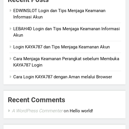
EDWINSLOT Login dan Tips Menjaga Keamanan
Informasi Akun
LEBAH4D Login dan Tips Menjaga Keamanan Informasi
Akun
Login KAYA787 dan Tips Menjaga Keamanan Akun
Cara Menjaga Keamanan Perangkat sebelum Membuka
KAYA787 Login
Cara Login KAYA787 dengan Aman melalui Browser
Recent Comments
A WordPress Commenter
on
Hello world!