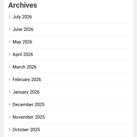
Archives
July 2026
June 2026
May 2026
April 2026
March 2026
February 2026
January 2026
December 2025
November 2025
October 2025