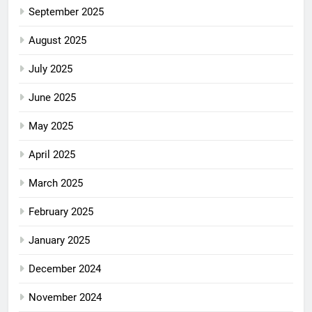
September 2025
August 2025
July 2025
June 2025
May 2025
April 2025
March 2025
February 2025
January 2025
December 2024
November 2024