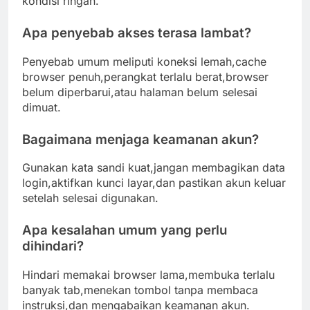
kondisi ringan.
Apa penyebab akses terasa lambat?
Penyebab umum meliputi koneksi lemah,cache
browser penuh,perangkat terlalu berat,browser
belum diperbarui,atau halaman belum selesai
dimuat.
Bagaimana menjaga keamanan akun?
Gunakan kata sandi kuat,jangan membagikan data
login,aktifkan kunci layar,dan pastikan akun keluar
setelah selesai digunakan.
Apa kesalahan umum yang perlu
dihindari?
Hindari memakai browser lama,membuka terlalu
banyak tab,menekan tombol tanpa membaca
instruksi,dan mengabaikan keamanan akun.