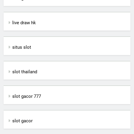
live draw hk
situs slot
slot thailand
slot gacor 777
slot gacor