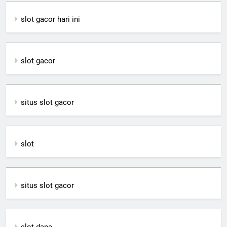
slot gacor hari ini
slot gacor
situs slot gacor
slot
situs slot gacor
slot dana