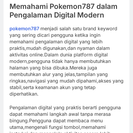
Memahami Pokemon787 dalam
Pengalaman Digital Modern
pokemon787
menjadi salah satu brand keyword
yang sering dicari pengguna ketika ingin
memahami pengalaman digital yang lebih
praktis,mudah digunakan,dan nyaman dalam
aktivitas online.Dalam dunia platform digital
modern,pengguna tidak hanya membutuhkan
halaman yang bisa dibuka.Mereka juga
membutuhkan alur yang jelas,tampilan yang
ringkas,navigasi yang mudah dipahami,akses yang
stabil,serta keamanan akun yang tetap
diperhatikan.
Pengalaman digital yang praktis berarti pengguna
dapat memahami langkah awal tanpa merasa
bingung.Pengguna dapat membaca menu
utama,mengenali fungsi tombol,memahami