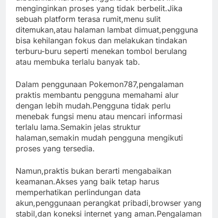
menginginkan proses yang tidak berbelit.Jika
sebuah platform terasa rumit,menu sulit
ditemukan,atau halaman lambat dimuat,pengguna
bisa kehilangan fokus dan melakukan tindakan
terburu-buru seperti menekan tombol berulang
atau membuka terlalu banyak tab.
Dalam penggunaan Pokemon787,pengalaman
praktis membantu pengguna memahami alur
dengan lebih mudah.Pengguna tidak perlu
menebak fungsi menu atau mencari informasi
terlalu lama.Semakin jelas struktur
halaman,semakin mudah pengguna mengikuti
proses yang tersedia.
Namun,praktis bukan berarti mengabaikan
keamanan.Akses yang baik tetap harus
memperhatikan perlindungan data
akun,penggunaan perangkat pribadi,browser yang
stabil,dan koneksi internet yang aman.Pengalaman