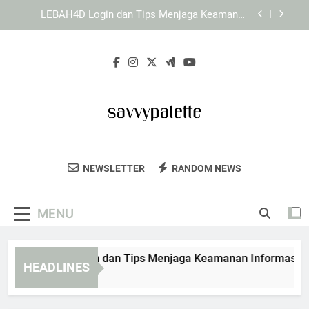
Skip
Login KAYA787 dan Tips Menjaga Keamanan
to
Akun
content
Cara Menjaga Keamanan Perangkat sebelum
Membuka KAYA787 Login
EDWINSLOT Login dan Tips Menjaga Keamanan
Informasi Akun
LEBAH4D Login dan Tips Menjaga Keamanan
Informasi Akun
Login KAYA787 dan Tips Menjaga Keamanan
Akun
Savvy Palette
Inspirasi Desain Kreatif Dan Tips Dekorasi
Cara Menjaga Keamanan Perangkat sebelum
NEWSLETTER
RANDOM NEWS
Membuka KAYA787 Login
Rumah Dari Savvy Palette. Solusi Untuk
Rumah Impian Anda.
MENU
DWINSLOT Login dan Tips Menjaga Keamanan Informasi Akun
HEADLINES
Weeks Ago