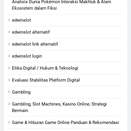
Analisis Dunia Pokémon Interaksi Makhluk & Alam
Ekosistem dalam Fiksi
edwinslot
edwinslot alternatif
edwinslot link alternatif
edwinslot login
Etika Digital / Hukum & Teknologi
Evaluasi Stabilitas Platform Digital
Gambling
Gambling, Slot Machines, Kasino Online, Strategi
Bermain
Game & Hiburan Game Online Panduan & Rekomendasi