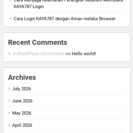
Cara Menjaga Keamanan Perangkat sebelum Membuka
KAYA787 Login
Cara Login KAYA787 dengan Aman melalui Browser
Recent Comments
A WordPress Commenter
on
Hello world!
Archives
July 2026
June 2026
May 2026
April 2026