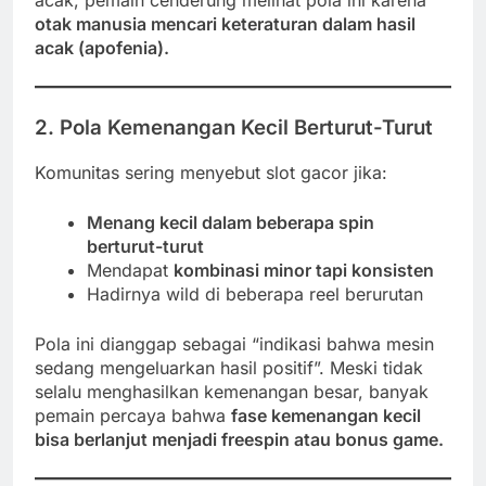
otak manusia mencari keteraturan dalam hasil
acak (apofenia).
2. Pola Kemenangan Kecil Berturut-Turut
Komunitas sering menyebut slot gacor jika:
Menang kecil dalam beberapa spin
berturut-turut
Mendapat
kombinasi minor tapi konsisten
Hadirnya wild di beberapa reel berurutan
Pola ini dianggap sebagai “indikasi bahwa mesin
sedang mengeluarkan hasil positif”. Meski tidak
selalu menghasilkan kemenangan besar, banyak
pemain percaya bahwa
fase kemenangan kecil
bisa berlanjut menjadi freespin atau bonus game.