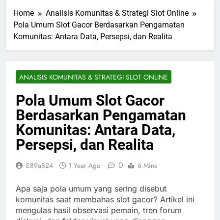
Home
Analisis Komunitas & Strategi Slot Online
Pola Umum Slot Gacor Berdasarkan Pengamatan
Komunitas: Antara Data, Persepsi, dan Realita
ANALISIS KOMUNITAS & STRATEGI SLOT ONLINE
Pola Umum Slot Gacor
Berdasarkan Pengamatan
Komunitas: Antara Data,
Persepsi, dan Realita
0
E89a824
1 Year Ago
6 Mins
Apa saja pola umum yang sering disebut
komunitas saat membahas slot gacor? Artikel ini
mengulas hasil observasi pemain, tren forum