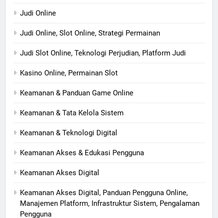
Judi Online
Judi Online, Slot Online, Strategi Permainan
Judi Slot Online, Teknologi Perjudian, Platform Judi
Kasino Online, Permainan Slot
Keamanan & Panduan Game Online
Keamanan & Tata Kelola Sistem
Keamanan & Teknologi Digital
Keamanan Akses & Edukasi Pengguna
Keamanan Akses Digital
Keamanan Akses Digital, Panduan Pengguna Online,
Manajemen Platform, Infrastruktur Sistem, Pengalaman
Pengguna