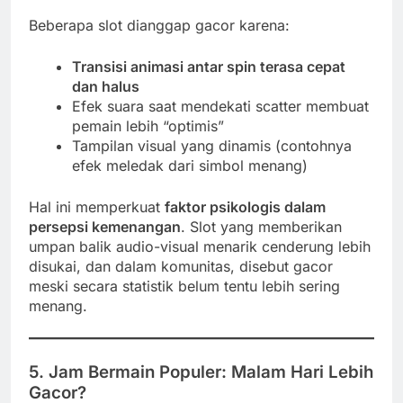
Beberapa slot dianggap gacor karena:
Transisi animasi antar spin terasa cepat
dan halus
Efek suara saat mendekati scatter membuat
pemain lebih “optimis”
Tampilan visual yang dinamis (contohnya
efek meledak dari simbol menang)
Hal ini memperkuat
faktor psikologis dalam
persepsi kemenangan
. Slot yang memberikan
umpan balik audio-visual menarik cenderung lebih
disukai, dan dalam komunitas, disebut gacor
meski secara statistik belum tentu lebih sering
menang.
5. Jam Bermain Populer: Malam Hari Lebih
Gacor?