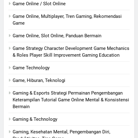
Game Online / Slot Online
Game Online, Multiplayer, Tren Gaming, Rekomendasi
Game
Game Online, Slot Online, Panduan Bermain
Game Strategy Character Development Game Mechanics
& Roles Player Skill Improvement Gaming Education
Game Technology
Game, Hiburan, Teknologi
Gaming & Esports Strategi Permainan Pengembangan
Keterampilan Tutorial Game Online Mental & Konsistensi
Bermain
Gaming & Technology
Gaming, Kesehatan Mental, Pengembangan Diri,