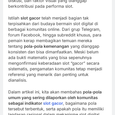
diskusi, dan faktor visual yang dianggap
berkontribusi pada performa slot.
Istilah
slot gacor
telah menjadi bagian tak
terpisahkan dari budaya bermain slot digital di
berbagai komunitas online. Dari grup Telegram,
forum Facebook, hingga subreddit khusus, para
pemain kerap membagikan temuan mereka
tentang
pola-pola kemenangan
yang dianggap
konsisten dan bisa dimanfaatkan. Meski belum
ada bukti matematis yang bisa sepenuhnya
mengonfirmasi keberadaan slot “gacor” secara
sistematis, pengamatan komunitas tetap menjadi
referensi yang menarik dan penting untuk
dianalisis.
Dalam artikel ini, kita akan membahas
pola-pola
umum yang sering dilaporkan oleh komunitas
sebagai indikator
slot gacor
, bagaimana pola
tersebut terbentuk, serta apakah pola itu memiliki
landasan rasional dalam mekanisme slot digital.