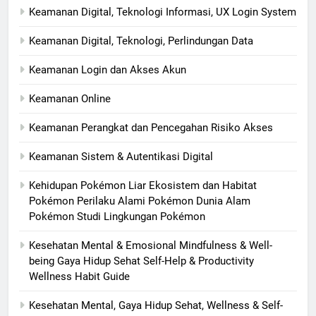
Keamanan Digital, Teknologi Informasi, UX Login System
Keamanan Digital, Teknologi, Perlindungan Data
Keamanan Login dan Akses Akun
Keamanan Online
Keamanan Perangkat dan Pencegahan Risiko Akses
Keamanan Sistem & Autentikasi Digital
Kehidupan Pokémon Liar Ekosistem dan Habitat
Pokémon Perilaku Alami Pokémon Dunia Alam
Pokémon Studi Lingkungan Pokémon
Kesehatan Mental & Emosional Mindfulness & Well-
being Gaya Hidup Sehat Self-Help & Productivity
Wellness Habit Guide
Kesehatan Mental, Gaya Hidup Sehat, Wellness & Self-