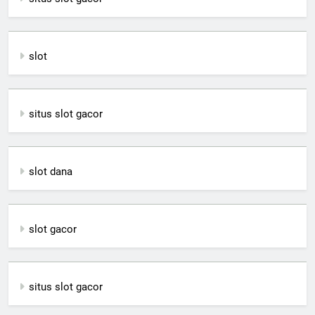
slot
situs slot gacor
slot dana
slot gacor
situs slot gacor