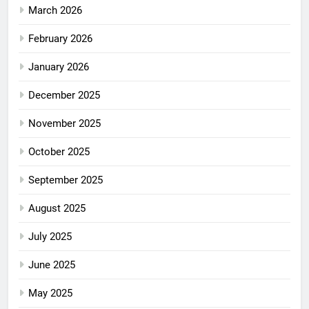
March 2026
February 2026
January 2026
December 2025
November 2025
October 2025
September 2025
August 2025
July 2025
June 2025
May 2025