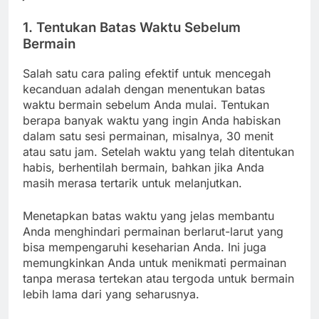
1.
Tentukan Batas Waktu Sebelum
Bermain
Salah satu cara paling efektif untuk mencegah
kecanduan adalah dengan menentukan batas
waktu bermain sebelum Anda mulai. Tentukan
berapa banyak waktu yang ingin Anda habiskan
dalam satu sesi permainan, misalnya, 30 menit
atau satu jam. Setelah waktu yang telah ditentukan
habis, berhentilah bermain, bahkan jika Anda
masih merasa tertarik untuk melanjutkan.
Menetapkan batas waktu yang jelas membantu
Anda menghindari permainan berlarut-larut yang
bisa mempengaruhi keseharian Anda. Ini juga
memungkinkan Anda untuk menikmati permainan
tanpa merasa tertekan atau tergoda untuk bermain
lebih lama dari yang seharusnya.