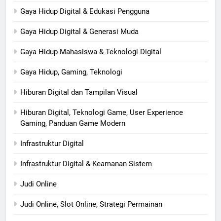
Gaya Hidup Digital & Edukasi Pengguna
Gaya Hidup Digital & Generasi Muda
Gaya Hidup Mahasiswa & Teknologi Digital
Gaya Hidup, Gaming, Teknologi
Hiburan Digital dan Tampilan Visual
Hiburan Digital, Teknologi Game, User Experience
Gaming, Panduan Game Modern
Infrastruktur Digital
Infrastruktur Digital & Keamanan Sistem
Judi Online
Judi Online, Slot Online, Strategi Permainan