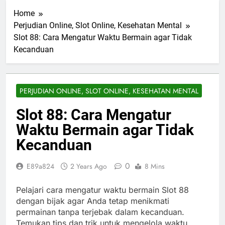
Home
Perjudian Online, Slot Online, Kesehatan Mental
Slot 88: Cara Mengatur Waktu Bermain agar Tidak
Kecanduan
PERJUDIAN ONLINE, SLOT ONLINE, KESEHATAN MENTAL
Slot 88: Cara Mengatur
Waktu Bermain agar Tidak
Kecanduan
0
E89a824
2 Years Ago
8 Mins
Pelajari cara mengatur waktu bermain Slot 88
dengan bijak agar Anda tetap menikmati
permainan tanpa terjebak dalam kecanduan.
Temukan tips dan trik untuk mengelola waktu