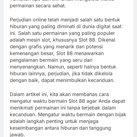
permainan secara sehat.
Perjudian online telah menjadi salah satu bentuk
hiburan yang paling diminati di dunia digital saat
ini. Salah satu permainan yang paling populer
adalah mesin slot, khususnya Slot 88. Dikenal
dengan grafis yang menarik dan potensi
kemenangan besar, Slot 88 menawarkan
pengalaman bermain yang seru dan
menyenangkan. Namun, seperti halnya bentuk
hiburan lainnya, perjudian, jika tidak dikelola
dengan baik, dapat menimbulkan kecanduan.
Dalam artikel ini, kita akan membahas cara
mengatur waktu bermain Slot 88 agar Anda dapat
menikmati permainan ini tanpa terjebak dalam
kecanduan. Mengatur waktu bermain dengan bijak
adalah langkah penting untuk menjaga
keseimbangan antara hiburan dan tanggung
jawab.