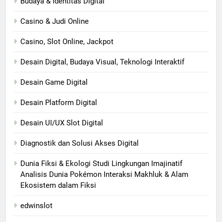
Budaya & Identitas Digital
Casino & Judi Online
Casino, Slot Online, Jackpot
Desain Digital, Budaya Visual, Teknologi Interaktif
Desain Game Digital
Desain Platform Digital
Desain UI/UX Slot Digital
Diagnostik dan Solusi Akses Digital
Dunia Fiksi & Ekologi Studi Lingkungan Imajinatif
Analisis Dunia Pokémon Interaksi Makhluk & Alam
Ekosistem dalam Fiksi
edwinslot