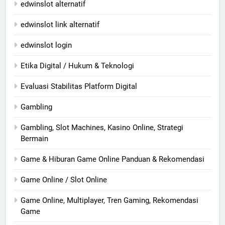
edwinslot alternatif
edwinslot link alternatif
edwinslot login
Etika Digital / Hukum & Teknologi
Evaluasi Stabilitas Platform Digital
Gambling
Gambling, Slot Machines, Kasino Online, Strategi
Bermain
Game & Hiburan Game Online Panduan & Rekomendasi
Game Online / Slot Online
Game Online, Multiplayer, Tren Gaming, Rekomendasi
Game