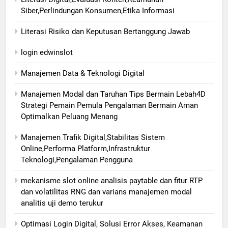
Siber,Perlindungan Konsumen,Etika Informasi
Literasi Risiko dan Keputusan Bertanggung Jawab
login edwinslot
Manajemen Data & Teknologi Digital
Manajemen Modal dan Taruhan Tips Bermain Lebah4D
Strategi Pemain Pemula Pengalaman Bermain Aman
Optimalkan Peluang Menang
Manajemen Trafik Digital,Stabilitas Sistem
Online,Performa Platform,Infrastruktur
Teknologi,Pengalaman Pengguna
mekanisme slot online analisis paytable dan fitur RTP
dan volatilitas RNG dan varians manajemen modal
analitis uji demo terukur
Optimasi Login Digital, Solusi Error Akses, Keamanan