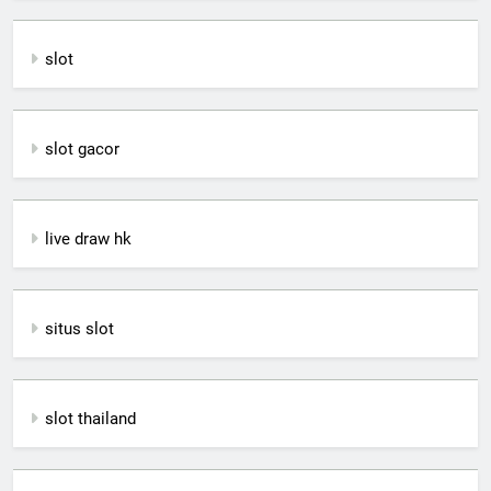
slot
slot gacor
live draw hk
situs slot
slot thailand