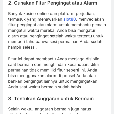
2.
Gunakan Fitur Pengingat atau Alarm
Banyak kasino online dan platform perjudian,
termasuk yang menawarkan
slot88
, menyediakan
fitur pengingat atau alarm untuk membantu pemain
mengatur waktu mereka. Anda bisa mengatur
alarm atau pengingat setelah waktu tertentu untuk
memberi tahu bahwa sesi permainan Anda sudah
hampir selesai.
Fitur ini dapat membantu Anda menjaga disiplin
saat bermain dan menghindari kecanduan. Jika
permainan tidak memiliki fitur seperti ini, Anda
bisa menggunakan alarm di ponsel Anda atau
bahkan pengingat lainnya untuk mengingatkan
Anda saat waktu bermain sudah habis.
3.
Tentukan Anggaran untuk Bermain
Selain waktu, anggaran bermain juga harus