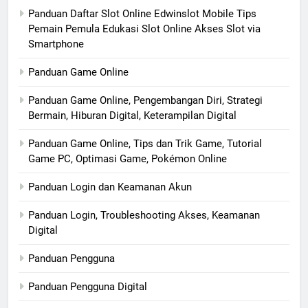
Panduan Daftar Slot Online Edwinslot Mobile Tips
Pemain Pemula Edukasi Slot Online Akses Slot via
Smartphone
Panduan Game Online
Panduan Game Online, Pengembangan Diri, Strategi
Bermain, Hiburan Digital, Keterampilan Digital
Panduan Game Online, Tips dan Trik Game, Tutorial
Game PC, Optimasi Game, Pokémon Online
Panduan Login dan Keamanan Akun
Panduan Login, Troubleshooting Akses, Keamanan
Digital
Panduan Pengguna
Panduan Pengguna Digital