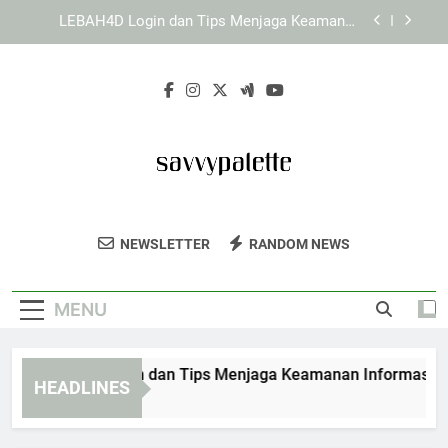
Skip
Login KAYA787 dan Tips Menjaga Keamanan
to
Akun
content
Cara Menjaga Keamanan Perangkat sebelum
Membuka KAYA787 Login
EDWINSLOT Login dan Tips Menjaga Keamanan
Informasi Akun
LEBAH4D Login dan Tips Menjaga Keamanan
Informasi Akun
Login KAYA787 dan Tips Menjaga Keamanan
Akun
Savvy Palette
Inspirasi Desain Kreatif Dan Tips Dekorasi
Cara Menjaga Keamanan Perangkat sebelum
NEWSLETTER
RANDOM NEWS
Membuka KAYA787 Login
Rumah Dari Savvy Palette. Solusi Untuk
Rumah Impian Anda.
MENU
DWINSLOT Login dan Tips Menjaga Keamanan Informasi Akun
HEADLINES
Weeks Ago