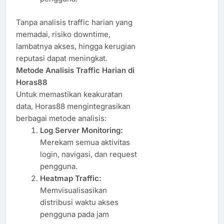
Tanpa analisis traffic harian yang
memadai, risiko downtime,
lambatnya akses, hingga kerugian
reputasi dapat meningkat.
Metode Analisis Traffic Harian di
Horas88
Untuk memastikan keakuratan
data, Horas88 mengintegrasikan
berbagai metode analisis:
Log Server Monitoring:
Merekam semua aktivitas
login, navigasi, dan request
pengguna.
Heatmap Traffic:
Memvisualisasikan
distribusi waktu akses
pengguna pada jam