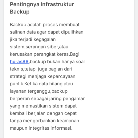
Pentingnya Infrastruktur
Backup
Backup adalah proses membuat
salinan data agar dapat dipulihkan
jika terjadi kegagalan
sistem,serangan siber,atau
kerusakan perangkat keras.Bagi
horas88
,backup bukan hanya soal
teknis,tetapi juga bagian dari
strategi menjaga kepercayaan
publik.Ketika data hilang atau
layanan terganggu,backup
berperan sebagai jaring pengaman
yang memastikan sistem dapat
kembali berjalan dengan cepat
tanpa mengorbankan keamanan
maupun integritas informasi.