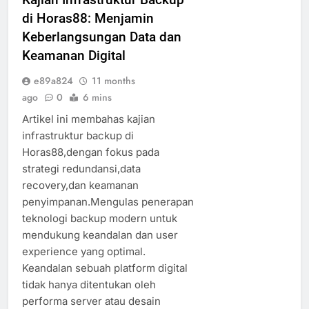
di Horas88: Menjamin
Keberlangsungan Data dan
Keamanan Digital
e89a824
11 months
ago
0
6 mins
Artikel ini membahas kajian
infrastruktur backup di
Horas88,dengan fokus pada
strategi redundansi,data
recovery,dan keamanan
penyimpanan.Mengulas penerapan
teknologi backup modern untuk
mendukung keandalan dan user
experience yang optimal.
Keandalan sebuah platform digital
tidak hanya ditentukan oleh
performa server atau desain