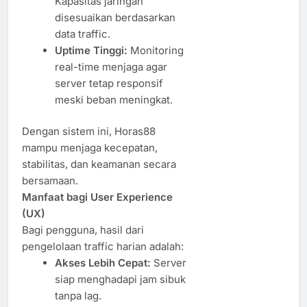
Kapasitas jaringan
disesuaikan berdasarkan
data traffic.
Uptime Tinggi:
Monitoring
real-time menjaga agar
server tetap responsif
meski beban meningkat.
Dengan sistem ini, Horas88
mampu menjaga kecepatan,
stabilitas, dan keamanan secara
bersamaan.
Manfaat bagi User Experience
(UX)
Bagi pengguna, hasil dari
pengelolaan traffic harian adalah:
Akses Lebih Cepat:
Server
siap menghadapi jam sibuk
tanpa lag.