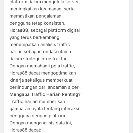
platform dalam mengelola server,
meningkatkan keamanan, serta
memastikan pengalaman
pengguna tetap konsisten.
Horas88
, sebagai platform digital
yang terus berkembang,
menempatkan analisis traffic
harian sebagai fondasi utama
dalam strategi infrastruktur.
Dengan memahami pola traffic,
Horas88 dapat mengoptimalkan
kinerja sekaligus memperkuat
perlindungan dari ancaman siber.
Mengapa Traffic Harian Penting?
Traffic harian memberikan
gambaran nyata tentang interaksi
pengguna dengan platform.
Dengan menganalisis data ini,
Horas88 dapat: