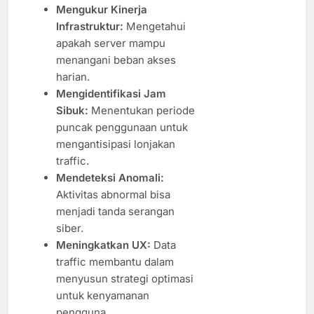
Mengukur Kinerja
Infrastruktur:
Mengetahui
apakah server mampu
menangani beban akses
harian.
Mengidentifikasi Jam
Sibuk:
Menentukan periode
puncak penggunaan untuk
mengantisipasi lonjakan
traffic.
Mendeteksi Anomali:
Aktivitas abnormal bisa
menjadi tanda serangan
siber.
Meningkatkan UX:
Data
traffic membantu dalam
menyusun strategi optimasi
untuk kenyamanan
pengguna.