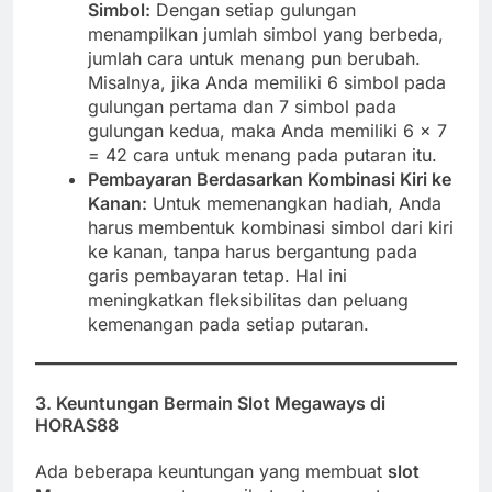
Simbol:
Dengan setiap gulungan
menampilkan jumlah simbol yang berbeda,
jumlah cara untuk menang pun berubah.
Misalnya, jika Anda memiliki 6 simbol pada
gulungan pertama dan 7 simbol pada
gulungan kedua, maka Anda memiliki 6 x 7
= 42 cara untuk menang pada putaran itu.
Pembayaran Berdasarkan Kombinasi Kiri ke
Kanan:
Untuk memenangkan hadiah, Anda
harus membentuk kombinasi simbol dari kiri
ke kanan, tanpa harus bergantung pada
garis pembayaran tetap. Hal ini
meningkatkan fleksibilitas dan peluang
kemenangan pada setiap putaran.
3. Keuntungan Bermain Slot Megaways di
HORAS88
Ada beberapa keuntungan yang membuat
slot