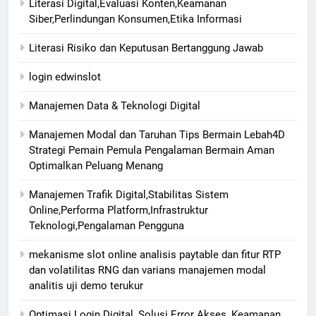
Literasi Digital,Evaluasi Konten,Keamanan
Siber,Perlindungan Konsumen,Etika Informasi
Literasi Risiko dan Keputusan Bertanggung Jawab
login edwinslot
Manajemen Data & Teknologi Digital
Manajemen Modal dan Taruhan Tips Bermain Lebah4D
Strategi Pemain Pemula Pengalaman Bermain Aman
Optimalkan Peluang Menang
Manajemen Trafik Digital,Stabilitas Sistem
Online,Performa Platform,Infrastruktur
Teknologi,Pengalaman Pengguna
mekanisme slot online analisis paytable dan fitur RTP
dan volatilitas RNG dan varians manajemen modal
analitis uji demo terukur
Optimasi Login Digital, Solusi Error Akses, Keamanan