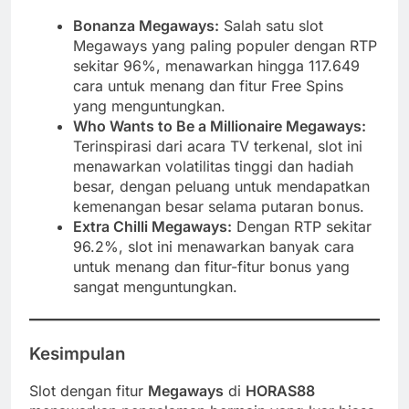
Bonanza Megaways:
Salah satu slot
Megaways yang paling populer dengan RTP
sekitar 96%, menawarkan hingga 117.649
cara untuk menang dan fitur Free Spins
yang menguntungkan.
Who Wants to Be a Millionaire Megaways:
Terinspirasi dari acara TV terkenal, slot ini
menawarkan volatilitas tinggi dan hadiah
besar, dengan peluang untuk mendapatkan
kemenangan besar selama putaran bonus.
Extra Chilli Megaways:
Dengan RTP sekitar
96.2%, slot ini menawarkan banyak cara
untuk menang dan fitur-fitur bonus yang
sangat menguntungkan.
Kesimpulan
Slot dengan fitur
Megaways
di
HORAS88