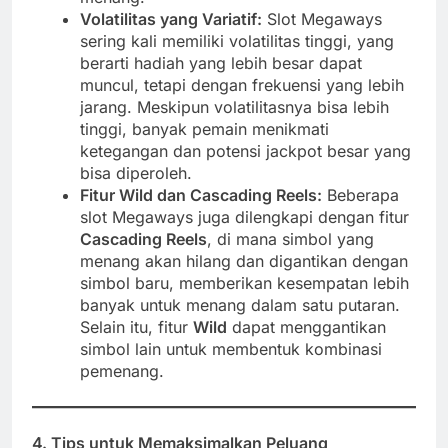
Volatilitas yang Variatif:
Slot Megaways
sering kali memiliki volatilitas tinggi, yang
berarti hadiah yang lebih besar dapat
muncul, tetapi dengan frekuensi yang lebih
jarang. Meskipun volatilitasnya bisa lebih
tinggi, banyak pemain menikmati
ketegangan dan potensi jackpot besar yang
bisa diperoleh.
Fitur Wild dan Cascading Reels:
Beberapa
slot Megaways juga dilengkapi dengan fitur
Cascading Reels
, di mana simbol yang
menang akan hilang dan digantikan dengan
simbol baru, memberikan kesempatan lebih
banyak untuk menang dalam satu putaran.
Selain itu, fitur
Wild
dapat menggantikan
simbol lain untuk membentuk kombinasi
pemenang.
4. Tips untuk Memaksimalkan Peluang