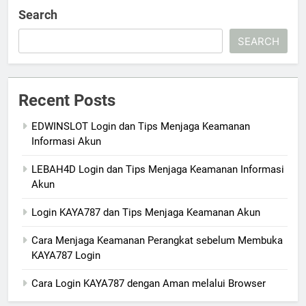
Search
SEARCH
Recent Posts
EDWINSLOT Login dan Tips Menjaga Keamanan
Informasi Akun
LEBAH4D Login dan Tips Menjaga Keamanan Informasi
Akun
Login KAYA787 dan Tips Menjaga Keamanan Akun
Cara Menjaga Keamanan Perangkat sebelum Membuka
KAYA787 Login
Cara Login KAYA787 dengan Aman melalui Browser