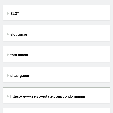
SLOT
slot gacor
toto macau
situs gacor
https://www.seiyo-estate.com/condominium