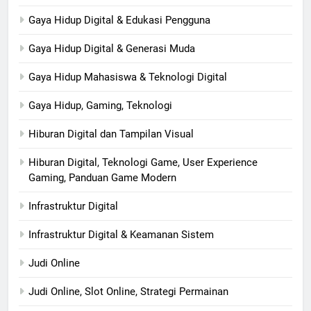
Gaya Hidup Digital & Edukasi Pengguna
Gaya Hidup Digital & Generasi Muda
Gaya Hidup Mahasiswa & Teknologi Digital
Gaya Hidup, Gaming, Teknologi
Hiburan Digital dan Tampilan Visual
Hiburan Digital, Teknologi Game, User Experience
Gaming, Panduan Game Modern
Infrastruktur Digital
Infrastruktur Digital & Keamanan Sistem
Judi Online
Judi Online, Slot Online, Strategi Permainan