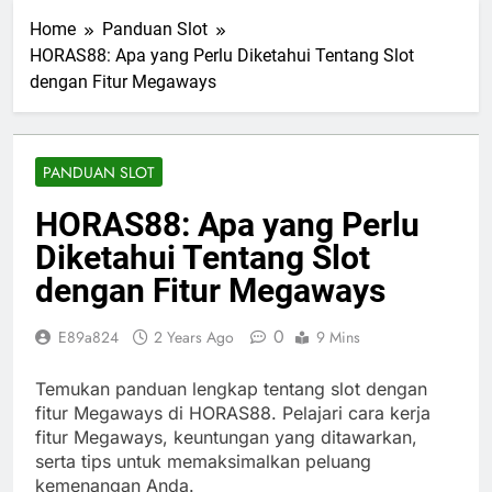
Home
Panduan Slot
HORAS88: Apa yang Perlu Diketahui Tentang Slot
dengan Fitur Megaways
PANDUAN SLOT
HORAS88: Apa yang Perlu
Diketahui Tentang Slot
dengan Fitur Megaways
0
E89a824
2 Years Ago
9 Mins
Temukan panduan lengkap tentang slot dengan
fitur Megaways di HORAS88. Pelajari cara kerja
fitur Megaways, keuntungan yang ditawarkan,
serta tips untuk memaksimalkan peluang
kemenangan Anda.