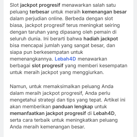
Slot
jackpot progresif
menawarkan salah satu
peluang
terbesar
untuk meraih
kemenangan besar
dalam perjudian online. Berbeda dengan slot
biasa, jackpot progresif terus meningkat seiring
dengan taruhan yang dipasang oleh pemain di
seluruh dunia. Ini berarti bahwa
hadiah jackpot
bisa mencapai jumlah yang sangat besar, dan
siapa pun berkesempatan untuk
memenangkannya.
Lebah4D
menawarkan
berbagai
slot progresif
yang memberi kesempatan
untuk meraih jackpot yang menggiurkan.
Namun, untuk memaksimalkan peluang Anda
dalam meraih jackpot progresif, Anda perlu
mengetahui strategi dan tips yang tepat. Artikel ini
akan memberikan
panduan lengkap
untuk
memanfaatkan jackpot progresif
di
Lebah4D
,
serta cara terbaik untuk meningkatkan peluang
Anda meraih kemenangan besar.