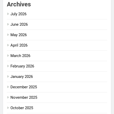
Archives
July 2026
June 2026
May 2026
April 2026
March 2026
February 2026
January 2026
December 2025
November 2025
October 2025