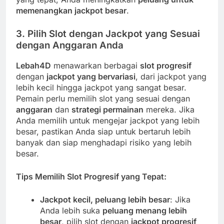
memenangkan jackpot besar
.
3.
Pilih Slot dengan Jackpot yang Sesuai
dengan Anggaran Anda
Lebah4D
menawarkan berbagai
slot progresif
dengan
jackpot yang bervariasi
, dari jackpot yang
lebih kecil hingga jackpot yang sangat besar.
Pemain perlu memilih slot yang sesuai dengan
anggaran
dan
strategi permainan
mereka. Jika
Anda memilih untuk mengejar jackpot yang lebih
besar, pastikan Anda siap untuk bertaruh lebih
banyak dan siap menghadapi risiko yang lebih
besar.
Tips Memilih Slot Progresif yang Tepat:
Jackpot kecil, peluang lebih besar
: Jika
Anda lebih suka
peluang menang lebih
besar
, pilih slot dengan
jackpot progresif