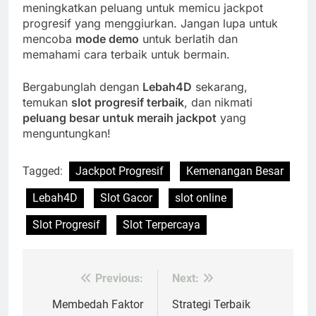
meningkatkan peluang untuk memicu jackpot
progresif yang menggiurkan. Jangan lupa untuk
mencoba
mode demo
untuk berlatih dan
memahami cara terbaik untuk bermain.
Bergabunglah dengan
Lebah4D
sekarang,
temukan
slot progresif terbaik
, dan nikmati
peluang besar untuk meraih jackpot
yang
menguntungkan!
Tagged:
Jackpot Progresif
Kemenangan Besar
Lebah4D
Slot Gacor
slot online
Slot Progresif
Slot Terpercaya
Previous:
Next:
Post
navigation
Membedah Faktor
Strategi Terbaik