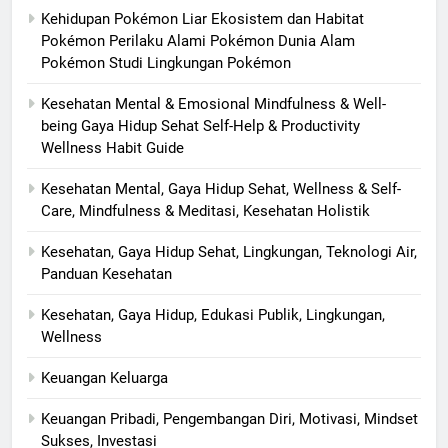
Kehidupan Pokémon Liar Ekosistem dan Habitat
Pokémon Perilaku Alami Pokémon Dunia Alam
Pokémon Studi Lingkungan Pokémon
Kesehatan Mental & Emosional Mindfulness & Well-
being Gaya Hidup Sehat Self-Help & Productivity
Wellness Habit Guide
Kesehatan Mental, Gaya Hidup Sehat, Wellness & Self-
Care, Mindfulness & Meditasi, Kesehatan Holistik
Kesehatan, Gaya Hidup Sehat, Lingkungan, Teknologi Air,
Panduan Kesehatan
Kesehatan, Gaya Hidup, Edukasi Publik, Lingkungan,
Wellness
Keuangan Keluarga
Keuangan Pribadi, Pengembangan Diri, Motivasi, Mindset
Sukses, Investasi