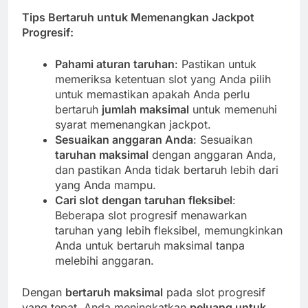
Tips Bertaruh untuk Memenangkan Jackpot
Progresif:
Pahami aturan taruhan
: Pastikan untuk
memeriksa ketentuan slot yang Anda pilih
untuk memastikan apakah Anda perlu
bertaruh
jumlah maksimal
untuk memenuhi
syarat memenangkan jackpot.
Sesuaikan anggaran Anda
: Sesuaikan
taruhan maksimal
dengan anggaran Anda,
dan pastikan Anda tidak bertaruh lebih dari
yang Anda mampu.
Cari slot dengan taruhan fleksibel
:
Beberapa slot progresif menawarkan
taruhan yang lebih fleksibel, memungkinkan
Anda untuk bertaruh maksimal tanpa
melebihi anggaran.
Dengan
bertaruh maksimal
pada slot progresif
yang tepat, Anda meningkatkan
peluang untuk