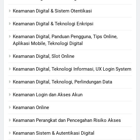
Keamanan Digital & Sistem Otentikasi
Keamanan Digital & Teknologi Enkripsi
Keamanan Digital, Panduan Pengguna, Tips Online,
Aplikasi Mobile, Teknologi Digital
Keamanan Digital, Slot Online
Keamanan Digital, Teknologi Informasi, UX Login System
Keamanan Digital, Teknologi, Perlindungan Data
Keamanan Login dan Akses Akun
Keamanan Online
Keamanan Perangkat dan Pencegahan Risiko Akses
Keamanan Sistem & Autentikasi Digital