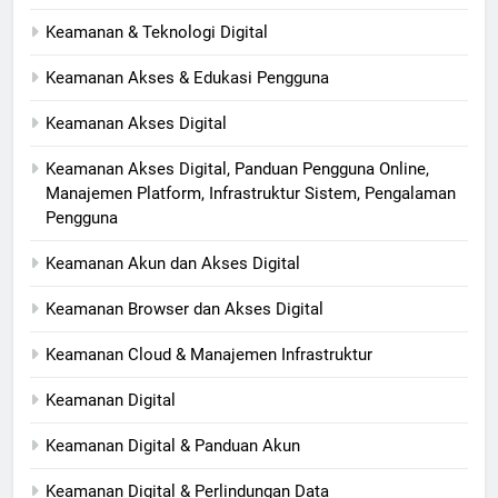
Keamanan & Teknologi Digital
Keamanan Akses & Edukasi Pengguna
Keamanan Akses Digital
Keamanan Akses Digital, Panduan Pengguna Online,
Manajemen Platform, Infrastruktur Sistem, Pengalaman
Pengguna
Keamanan Akun dan Akses Digital
Keamanan Browser dan Akses Digital
Keamanan Cloud & Manajemen Infrastruktur
Keamanan Digital
Keamanan Digital & Panduan Akun
Keamanan Digital & Perlindungan Data