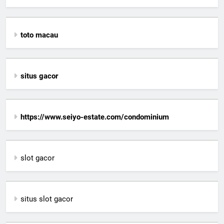
toto macau
situs gacor
https://www.seiyo-estate.com/condominium
slot gacor
situs slot gacor