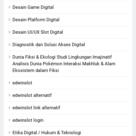
Desain Game Digital
Desain Platform Digital
Desain UI/UX Slot Digital
Diagnostik dan Solusi Akses Digital
Dunia Fiksi & Ekologi Studi Lingkungan Imajinatif
Analisis Dunia Pokémon Interaksi Makhluk & Alam
Ekosistem dalam Fiksi
edwinslot
edwinslot alternatif
edwinslot link alternatif
edwinslot login
Etika Digital / Hukum & Teknologi