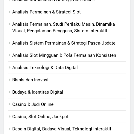
Analisis Permainan & Strategi Slot
Analisis Permainan, Studi Perilaku Mesin, Dinamika
Visual, Pengalaman Pengguna, Sistem Interaktif
Analisis Sistem Permainan & Strategi Pasca-Update
Analisis Slot Mingguan & Pola Permainan Konsisten
Analisis Teknologi & Data Digital
Bisnis dan Inovasi
Budaya & Identitas Digital
Casino & Judi Online
Casino, Slot Online, Jackpot
Desain Digital, Budaya Visual, Teknologi Interaktif