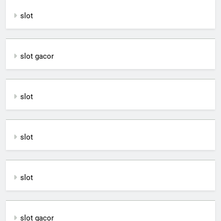
slot
slot gacor
slot
slot
slot
slot gacor