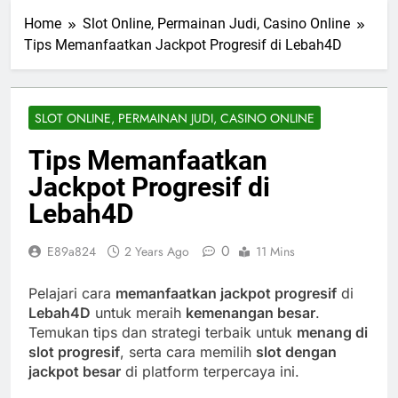
Home
Slot Online, Permainan Judi, Casino Online
Tips Memanfaatkan Jackpot Progresif di Lebah4D
SLOT ONLINE, PERMAINAN JUDI, CASINO ONLINE
Tips Memanfaatkan
Jackpot Progresif di
Lebah4D
0
E89a824
2 Years Ago
11 Mins
Pelajari cara
memanfaatkan jackpot progresif
di
Lebah4D
untuk meraih
kemenangan besar
.
Temukan tips dan strategi terbaik untuk
menang di
slot progresif
, serta cara memilih
slot dengan
jackpot besar
di platform terpercaya ini.