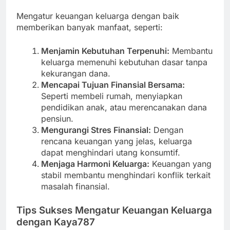
Mengatur keuangan keluarga dengan baik
memberikan banyak manfaat, seperti:
Menjamin Kebutuhan Terpenuhi:
Membantu
keluarga memenuhi kebutuhan dasar tanpa
kekurangan dana.
Mencapai Tujuan Finansial Bersama:
Seperti membeli rumah, menyiapkan
pendidikan anak, atau merencanakan dana
pensiun.
Mengurangi Stres Finansial:
Dengan
rencana keuangan yang jelas, keluarga
dapat menghindari utang konsumtif.
Menjaga Harmoni Keluarga:
Keuangan yang
stabil membantu menghindari konflik terkait
masalah finansial.
Tips Sukses Mengatur Keuangan Keluarga
dengan Kaya787