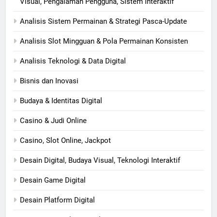
Visual, Pengalaman Pengguna, Sistem Interaktif
Analisis Sistem Permainan & Strategi Pasca-Update
Analisis Slot Mingguan & Pola Permainan Konsisten
Analisis Teknologi & Data Digital
Bisnis dan Inovasi
Budaya & Identitas Digital
Casino & Judi Online
Casino, Slot Online, Jackpot
Desain Digital, Budaya Visual, Teknologi Interaktif
Desain Game Digital
Desain Platform Digital