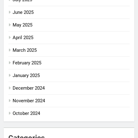
June 2025
May 2025
April 2025
March 2025
February 2025
January 2025
December 2024
November 2024
October 2024