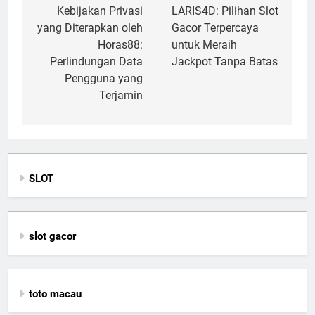
navigation
Kebijakan Privasi
LARIS4D: Pilihan Slot
yang Diterapkan oleh
Gacor Terpercaya
Horas88:
untuk Meraih
Perlindungan Data
Jackpot Tanpa Batas
Pengguna yang
Terjamin
SLOT
slot gacor
toto macau