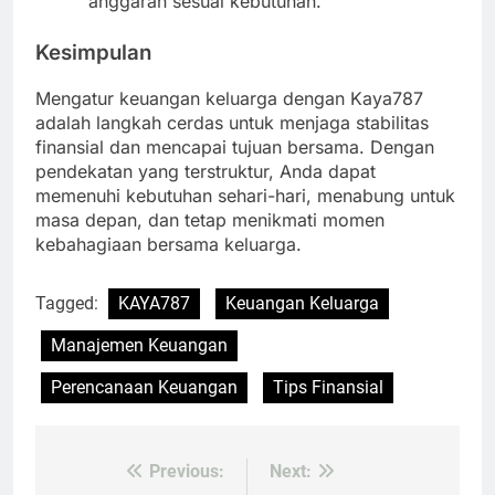
anggaran sesuai kebutuhan.
Kesimpulan
Mengatur keuangan keluarga dengan Kaya787
adalah langkah cerdas untuk menjaga stabilitas
finansial dan mencapai tujuan bersama. Dengan
pendekatan yang terstruktur, Anda dapat
memenuhi kebutuhan sehari-hari, menabung untuk
masa depan, dan tetap menikmati momen
kebahagiaan bersama keluarga.
Tagged:
KAYA787
Keuangan Keluarga
Manajemen Keuangan
Perencanaan Keuangan
Tips Finansial
Previous:
Next:
Post