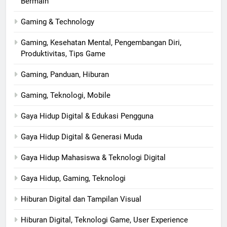
Bermain
Gaming & Technology
Gaming, Kesehatan Mental, Pengembangan Diri,
Produktivitas, Tips Game
Gaming, Panduan, Hiburan
Gaming, Teknologi, Mobile
Gaya Hidup Digital & Edukasi Pengguna
Gaya Hidup Digital & Generasi Muda
Gaya Hidup Mahasiswa & Teknologi Digital
Gaya Hidup, Gaming, Teknologi
Hiburan Digital dan Tampilan Visual
Hiburan Digital, Teknologi Game, User Experience