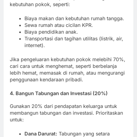
kebutuhan pokok, seperti:
Biaya makan dan kebutuhan rumah tangga.
Sewa rumah atau cicilan KPR.
Biaya pendidikan anak.
Transportasi dan tagihan utilitas (listrik, air,
internet).
Jika pengeluaran kebutuhan pokok melebihi 70%,
cari cara untuk menghemat, seperti berbelanja
lebih hemat, memasak di rumah, atau mengurangi
penggunaan kendaraan pribadi.
4.
Bangun Tabungan dan Investasi (20%)
Gunakan 20% dari pendapatan keluarga untuk
membangun tabungan dan investasi. Prioritaskan
untuk:
Dana Darurat:
Tabungan yang setara