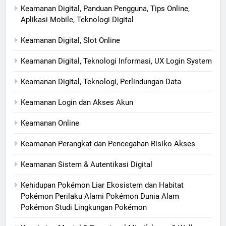
Keamanan Digital, Panduan Pengguna, Tips Online,
Aplikasi Mobile, Teknologi Digital
Keamanan Digital, Slot Online
Keamanan Digital, Teknologi Informasi, UX Login System
Keamanan Digital, Teknologi, Perlindungan Data
Keamanan Login dan Akses Akun
Keamanan Online
Keamanan Perangkat dan Pencegahan Risiko Akses
Keamanan Sistem & Autentikasi Digital
Kehidupan Pokémon Liar Ekosistem dan Habitat
Pokémon Perilaku Alami Pokémon Dunia Alam
Pokémon Studi Lingkungan Pokémon