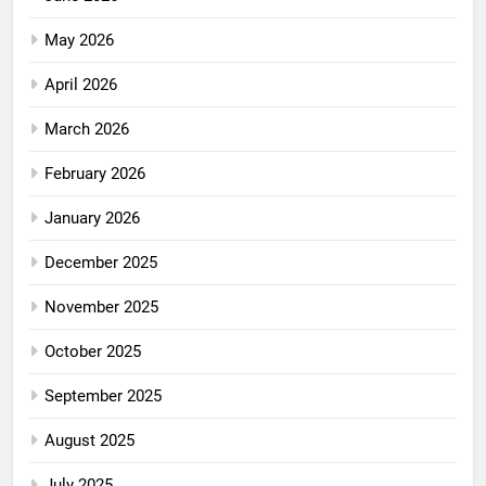
May 2026
April 2026
March 2026
February 2026
January 2026
December 2025
November 2025
October 2025
September 2025
August 2025
July 2025