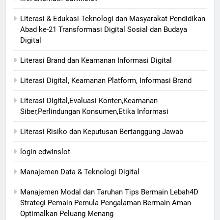
Literasi & Edukasi Teknologi dan Masyarakat Pendidikan
Abad ke-21 Transformasi Digital Sosial dan Budaya
Digital
Literasi Brand dan Keamanan Informasi Digital
Literasi Digital, Keamanan Platform, Informasi Brand
Literasi Digital,Evaluasi Konten,Keamanan
Siber,Perlindungan Konsumen,Etika Informasi
Literasi Risiko dan Keputusan Bertanggung Jawab
login edwinslot
Manajemen Data & Teknologi Digital
Manajemen Modal dan Taruhan Tips Bermain Lebah4D
Strategi Pemain Pemula Pengalaman Bermain Aman
Optimalkan Peluang Menang