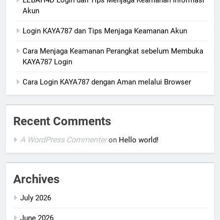
LEBAH4D Login dan Tips Menjaga Keamanan Informasi
Akun
Login KAYA787 dan Tips Menjaga Keamanan Akun
Cara Menjaga Keamanan Perangkat sebelum Membuka
KAYA787 Login
Cara Login KAYA787 dengan Aman melalui Browser
Recent Comments
A WordPress Commenter
on
Hello world!
Archives
July 2026
June 2026