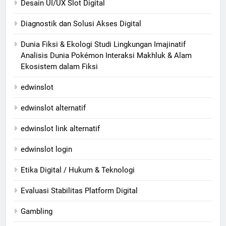
Desain UI/UX Slot Digital
Diagnostik dan Solusi Akses Digital
Dunia Fiksi & Ekologi Studi Lingkungan Imajinatif
Analisis Dunia Pokémon Interaksi Makhluk & Alam
Ekosistem dalam Fiksi
edwinslot
edwinslot alternatif
edwinslot link alternatif
edwinslot login
Etika Digital / Hukum & Teknologi
Evaluasi Stabilitas Platform Digital
Gambling