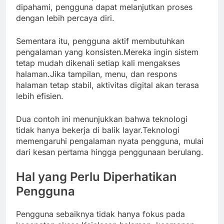
dipahami, pengguna dapat melanjutkan proses
dengan lebih percaya diri.
Sementara itu, pengguna aktif membutuhkan
pengalaman yang konsisten.Mereka ingin sistem
tetap mudah dikenali setiap kali mengakses
halaman.Jika tampilan, menu, dan respons
halaman tetap stabil, aktivitas digital akan terasa
lebih efisien.
Dua contoh ini menunjukkan bahwa teknologi
tidak hanya bekerja di balik layar.Teknologi
memengaruhi pengalaman nyata pengguna, mulai
dari kesan pertama hingga penggunaan berulang.
Hal yang Perlu Diperhatikan
Pengguna
Pengguna sebaiknya tidak hanya fokus pada