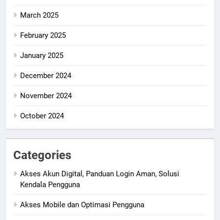
March 2025
February 2025
January 2025
December 2024
November 2024
October 2024
Categories
Akses Akun Digital, Panduan Login Aman, Solusi
Kendala Pengguna
Akses Mobile dan Optimasi Pengguna