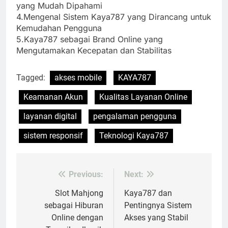
yang Mudah Dipahami
4.Mengenal Sistem Kaya787 yang Dirancang untuk
Kemudahan Pengguna
5.Kaya787 sebagai Brand Online yang
Mengutamakan Kecepatan dan Stabilitas
Tagged:
akses mobile
KAYA787
Keamanan Akun
Kualitas Layanan Online
layanan digital
pengalaman pengguna
sistem responsif
Teknologi Kaya787
Previous:
Next:
Post
navigation
Slot Mahjong
Kaya787 dan
sebagai Hiburan
Pentingnya Sistem
Online dengan
Akses yang Stabil