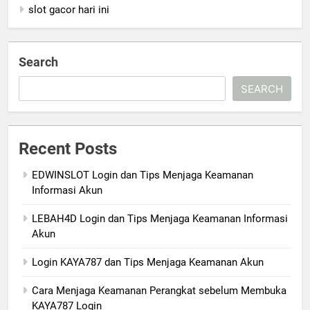
slot gacor hari ini
Search
SEARCH
Recent Posts
EDWINSLOT Login dan Tips Menjaga Keamanan
Informasi Akun
LEBAH4D Login dan Tips Menjaga Keamanan Informasi
Akun
Login KAYA787 dan Tips Menjaga Keamanan Akun
Cara Menjaga Keamanan Perangkat sebelum Membuka
KAYA787 Login