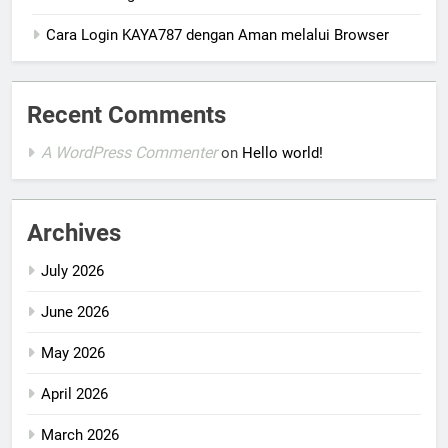
Cara Login KAYA787 dengan Aman melalui Browser
Recent Comments
A WordPress Commenter
on
Hello world!
Archives
July 2026
June 2026
May 2026
April 2026
March 2026