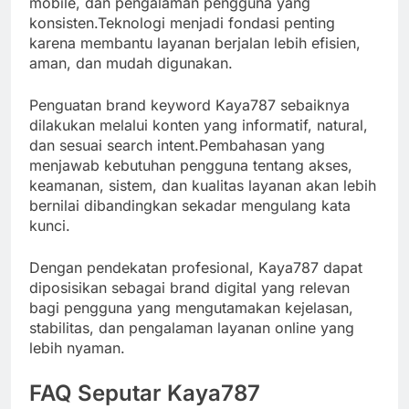
mobile, dan pengalaman pengguna yang
konsisten.Teknologi menjadi fondasi penting
karena membantu layanan berjalan lebih efisien,
aman, dan mudah digunakan.
Penguatan brand keyword Kaya787 sebaiknya
dilakukan melalui konten yang informatif, natural,
dan sesuai search intent.Pembahasan yang
menjawab kebutuhan pengguna tentang akses,
keamanan, sistem, dan kualitas layanan akan lebih
bernilai dibandingkan sekadar mengulang kata
kunci.
Dengan pendekatan profesional, Kaya787 dapat
diposisikan sebagai brand digital yang relevan
bagi pengguna yang mengutamakan kejelasan,
stabilitas, dan pengalaman layanan online yang
lebih nyaman.
FAQ Seputar Kaya787