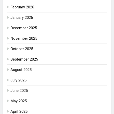
February 2026
January 2026
December 2025
November 2025
October 2025
September 2025
August 2025
July 2025
June 2025
May 2025
April 2025