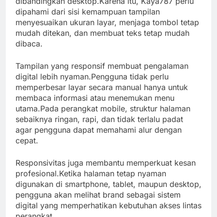
dibandingkan desktop.Karena itu, Kaya787 perlu
dipahami dari sisi kemampuan tampilan
menyesuaikan ukuran layar, menjaga tombol tetap
mudah ditekan, dan membuat teks tetap mudah
dibaca.
Tampilan yang responsif membuat pengalaman
digital lebih nyaman.Pengguna tidak perlu
memperbesar layar secara manual hanya untuk
membaca informasi atau menemukan menu
utama.Pada perangkat mobile, struktur halaman
sebaiknya ringan, rapi, dan tidak terlalu padat
agar pengguna dapat memahami alur dengan
cepat.
Responsivitas juga membantu memperkuat kesan
profesional.Ketika halaman tetap nyaman
digunakan di smartphone, tablet, maupun desktop,
pengguna akan melihat brand sebagai sistem
digital yang memperhatikan kebutuhan akses lintas
perangkat.