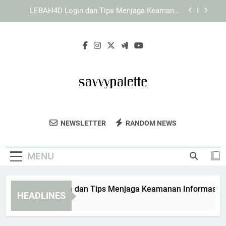
Skip
Login KAYA787 dan Tips Menjaga Keamanan
to
Akun
content
Cara Menjaga Keamanan Perangkat sebelum
Membuka KAYA787 Login
EDWINSLOT Login dan Tips Menjaga Keamanan
Informasi Akun
LEBAH4D Login dan Tips Menjaga Keamanan
Informasi Akun
Login KAYA787 dan Tips Menjaga Keamanan
Akun
Savvy Palette
Inspirasi Desain Kreatif Dan Tips Dekorasi
Cara Menjaga Keamanan Perangkat sebelum
NEWSLETTER
RANDOM NEWS
Membuka KAYA787 Login
Rumah Dari Savvy Palette. Solusi Untuk
Rumah Impian Anda.
MENU
WINSLOT Login dan Tips Menjaga Keamanan Informasi Akun
HEADLINES
Weeks Ago