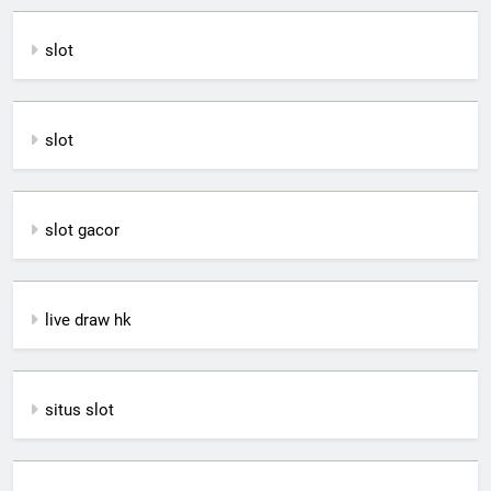
slot
slot
slot gacor
live draw hk
situs slot