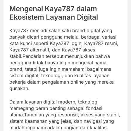
Mengenal Kaya787 dalam
Ekosistem Layanan Digital
Kaya787 menjadi salah satu brand digital yang
banyak dicari pengguna melalui berbagai variasi
kata kunci seperti Kaya787 login, Kaya787 resmi,
Kaya787 alternatif, dan Kaya787 akses
stabil.Pencarian tersebut menunjukkan bahwa
pengguna tidak hanya ingin mengenal nama
brand, tetapi juga ingin memahami bagaimana
sistem digital, teknologi, dan kualitas layanan
bekerja dalam pengalaman online yang mereka
gunakan.
Dalam layanan digital modern, teknologi
memegang peran penting sebagai fondasi
utama.Tampilan yang responsif, akses yang stabil,
sistem keamanan yang jelas, dan navigasi yang
mudah dipahami adalah bagian dari kualitas