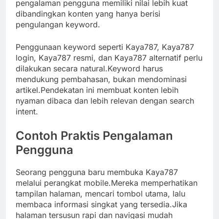
pengalaman pengguna memiliki nilai lebih kuat
dibandingkan konten yang hanya berisi
pengulangan keyword.
Penggunaan keyword seperti Kaya787, Kaya787
login, Kaya787 resmi, dan Kaya787 alternatif perlu
dilakukan secara natural.Keyword harus
mendukung pembahasan, bukan mendominasi
artikel.Pendekatan ini membuat konten lebih
nyaman dibaca dan lebih relevan dengan search
intent.
Contoh Praktis Pengalaman
Pengguna
Seorang pengguna baru membuka Kaya787
melalui perangkat mobile.Mereka memperhatikan
tampilan halaman, mencari tombol utama, lalu
membaca informasi singkat yang tersedia.Jika
halaman tersusun rapi dan navigasi mudah