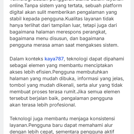
online.Tanpa sistem yang tertata, sebuah platform
digital akan sulit memberikan pengalaman yang
stabil kepada pengguna.Kualitas layanan tidak
hanya terlihat dari tampilan luar, tetapi juga dari
bagaimana halaman merespons perangkat,
bagaimana menu disusun, dan bagaimana
pengguna merasa aman saat mengakses sistem.
Dalam konteks
kaya787
, teknologi dapat dipahami
sebagai elemen yang membantu menciptakan
akses lebih efisien.Pengguna membutuhkan
halaman yang mudah dibuka, informasi yang jelas,
tombol yang mudah dikenali, serta alur yang tidak
membuat proses terasa rumit.Jika semua elemen
tersebut berjalan baik, pengalaman pengguna
akan terasa lebih profesional.
Teknologi juga membantu menjaga konsistensi
layanan.Pengguna baru dapat memahami alur
dengan lebih cepat, sementara pengguna aktif