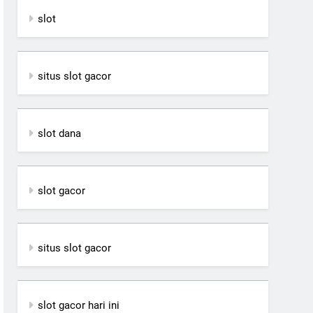
slot
situs slot gacor
slot dana
slot gacor
situs slot gacor
slot gacor hari ini