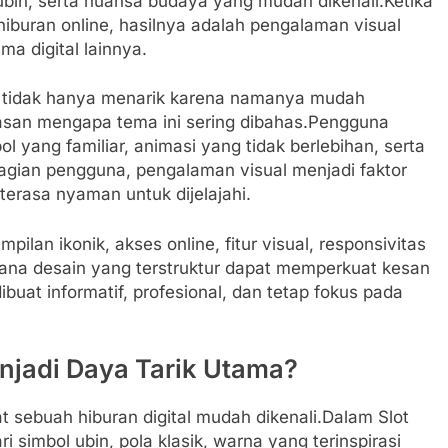
 ubin, serta nuansa budaya yang mudah dikenali.Ketika
hiburan online, hasilnya adalah pengalaman visual
a digital lainnya.
ng tidak hanya menarik karena namanya mudah
alasan mengapa tema ini sering dibahas.Pengguna
ol yang familiar, animasi yang tidak berlebihan, serta
agian pengguna, pengalaman visual menjadi faktor
erasa nyaman untuk dijelajahi.
mpilan ikonik, akses online, fitur visual, responsivitas
ana desain yang terstruktur dapat memperkuat kesan
uat informatif, profesional, dan tetap fokus pada
njadi Daya Tarik Utama?
 sebuah hiburan digital mudah dikenali.Dalam Slot
i simbol ubin, pola klasik, warna yang terinspirasi