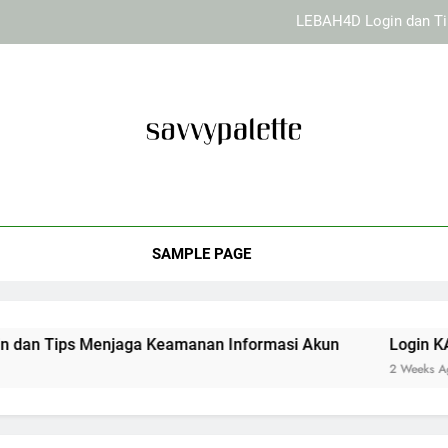
LEBAH4D Login dan Ti
Login KAYA
Cara Menjaga Keamanan Perang
EDWINSLOT Login dan Ti
vy Palette
LEBAH4D Login dan Ti
Desain Kreatif Dan Tips Dekorasi Rumah Dari Savvy Palette. So
Login KAYA
SAMPLE PAGE
Cara Menjaga Keamanan Perang
Menjaga Keamanan Informasi Akun
Login KAYA787 dan
2 Weeks Ago