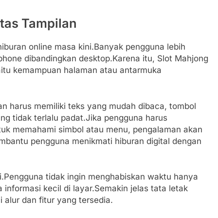
tas Tampilan
hiburan online masa kini.Banyak pengguna lebih
phone dibandingkan desktop.Karena itu, Slot Mahjong
, yaitu kemampuan halaman atau antarmuka
n harus memiliki teks yang mudah dibaca, tombol
ng tidak terlalu padat.Jika pengguna harus
tuk memahami simbol atau menu, pengalaman akan
embantu pengguna menikmati hiburan digital dengan
nsi.Pengguna tidak ingin menghabiskan waktu hanya
formasi kecil di layar.Semakin jelas tata letak
ur dan fitur yang tersedia.