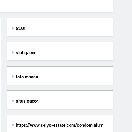
SLOT
slot gacor
toto macau
situs gacor
https://www.seiyo-estate.com/condominium