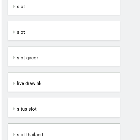
slot
slot
slot gacor
live draw hk
situs slot
slot thailand