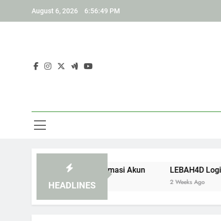
Skip
August 6, 2026
6:56:50 PM
to
content
Sav
Inspirasi 
a Keamanan Informasi Akun
LEBAH4D Login dan Tips 
2 Weeks Ago
HEADLINES